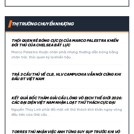
THỊ TRƯỜNG CHUYỂN NHƯỢNG
THÓI QUEN RÊ BÓNG CỰC DỊ CỦA MARCO PALESTRA KHIẾN
ĐỐI THỦ CỦA CHELSEA BẤT LỰC
Marco Palestra thuận chân phải nhưng thường dẫn bóng bằng
chân trái, thói quen kỳ lạ khiến hậu…
TRẢ 3 CẦU THỦ VỀ CLB, HLV CAMPUCHIA VẪN NÓI CỨNG KHI
ĐẤU ĐT VIỆT NAM
KẾT QUẢ BỐC THĂM GIẢI CẦU LÔNG VÔ ĐỊCH THẾ GIỚI 2026:
CÁC ĐẠI DIỆN VIỆT NAM NHẬN LOẠT THỬ THÁCH CỰC ĐẠI
Nguyễn Thùy Linh phải đối mặt với thử thách khó khăn ngay vòng
đầu tiên của Giải cầu…
TORRES THÚ NHẬN VIỆC ANH TỪNG SUY SỤP TRƯỚC KHI VÔ