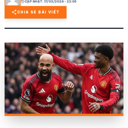
history
CẬP NHẬT: 17/03/2026 - 22:05
share
CHIA SẺ BÀI VIẾT
share
mail
© 2026 TT24H