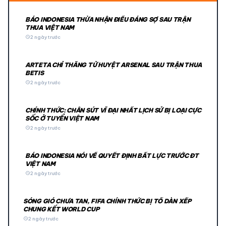
BÁO INDONESIA THỪA NHẬN ĐIỀU ĐÁNG SỢ SAU TRẬN
THUA VIỆT NAM
schedule
2 ngày trước
ARTETA CHỈ THẲNG TỬ HUYỆT ARSENAL SAU TRẬN THUA
BETIS
schedule
2 ngày trước
CHÍNH THỨC: CHÂN SÚT VĨ ĐẠI NHẤT LỊCH SỬ BỊ LOẠI CỰC
SỐC Ở TUYỂN VIỆT NAM
schedule
2 ngày trước
BÁO INDONESIA NÓI VỀ QUYẾT ĐỊNH BẤT LỰC TRƯỚC ĐT
VIỆT NAM
schedule
2 ngày trước
SÓNG GIÓ CHƯA TAN, FIFA CHÍNH THỨC BỊ TỐ DÀN XẾP
CHUNG KẾT WORLD CUP
schedule
2 ngày trước