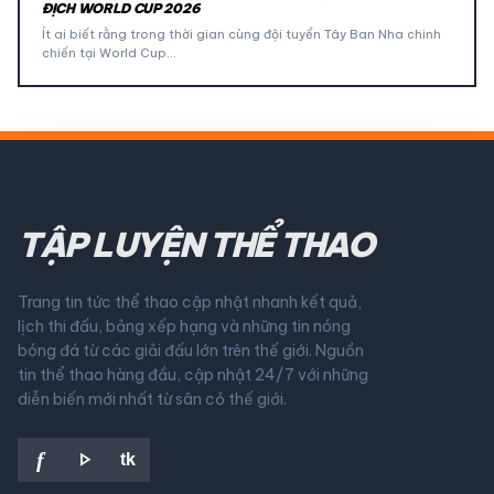
ĐỊCH WORLD CUP 2026
Ít ai biết rằng trong thời gian cùng đội tuyển Tây Ban Nha chinh
chiến tại World Cup…
TẬP LUYỆN THỂ THAO
Trang tin tức thể thao cập nhật nhanh kết quả,
lịch thi đấu, bảng xếp hạng và những tin nóng
bóng đá từ các giải đấu lớn trên thế giới. Nguồn
tin thể thao hàng đầu, cập nhật 24/7 với những
diễn biến mới nhất từ sân cỏ thế giới.
play_arrow
f
tk