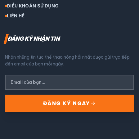
ĐIỀU KHOẢN SỬ DỤNG
LIÊN HỆ
ĐĂNG KÝ NHẬN TIN
Nhận những tin tức thể thao nóng hổi nhất được gửi trực tiếp
đến email của bạn mỗi ngày.
arrow_forward
ĐĂNG KÝ NGAY