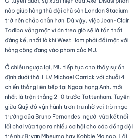
Ở tuyến dưới, sự xuất hiện của Axel Disasi phần
nào giúp hàng thủ đội chủ sân London Stadium
trở nên chắc chắn hơn. Dù vậy, việc Jean-Clair
Todibo vắng mặt vì án treo giò sẽ là tổn thất
đáng kể, nhất là khi West Ham phải đối mặt với
hàng công đang vào phom của MU.
Ở chiều ngược lại, MU tiếp tục cho thấy sự ổn
định dưới thời HLV Michael Carrick với chuỗi 4
chiến thắng liên tiếp tại Ngoại hạng Anh, mới
nhất là trận thắng 2-0 trước Tottenham. Tuyến
giữa Quỷ đỏ vận hành trơn tru nhờ vai trò nhạc
trưởng của Bruno Fernandes, người vừa kết nối
lối chơi vừa tạo ra nhiều cơ hội cho các đồng đội
trẻ như Bryan Mbeumo hay Kobbie Mainoo. Lối