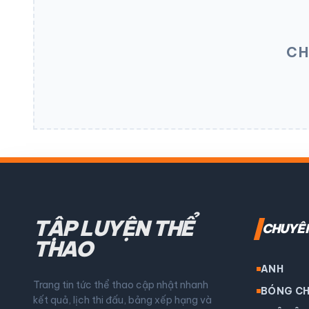
CH
TẬP LUYỆN THỂ
CHUYÊ
THAO
ANH
Trang tin tức thể thao cập nhật nhanh
BÓNG C
kết quả, lịch thi đấu, bảng xếp hạng và