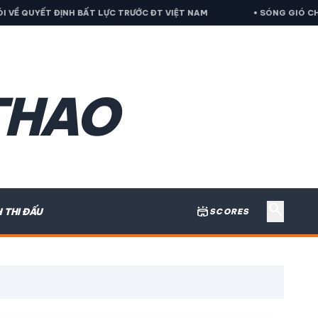
Ề QUYẾT ĐỊNH BẤT LỰC TRƯỚC ĐT VIỆT NAM
• SÓNG GIÓ CHƯA 
THAO
search
stadium
H THI ĐẤU
SCORES
expand_more