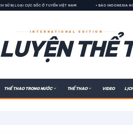
Ử BỊ LOẠI CỰC SỐC Ở TUYỂN VIỆT NAM
• BÁO INDONESIA NÓI V
INTERNATIONAL EDITION
 LUYỆN THỂ 
expand_more
expand_more
THỂ THAO TRONG NƯỚC
THỂ THAO
VIDEO
LỊC