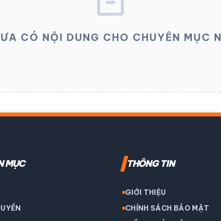
inventory_2
ƯA CÓ NỘI DUNG CHO CHUYÊN MỤC 
N MỤC
THÔNG TIN
GIỚI THIỆU
HUYỀN
CHÍNH SÁCH BẢO MẬT