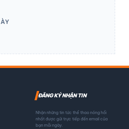
NÀY
ĐĂNG KÝ NHẬN TIN
Nhận những tin tức thể thao nóng hổi
nhất được gửi trực tiếp đến email của
bạn mỗi ngày.