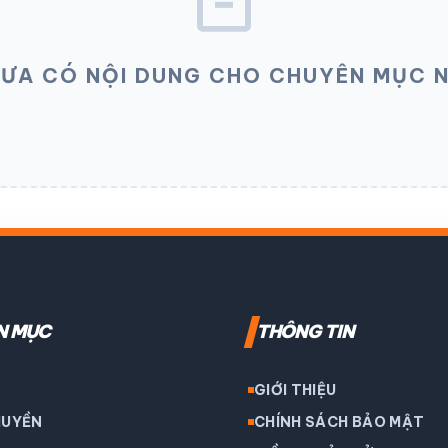
inventory_2
ƯA CÓ NỘI DUNG CHO CHUYÊN MỤC 
N MỤC
THÔNG TIN
GIỚI THIỆU
HUYỀN
CHÍNH SÁCH BẢO MẬT