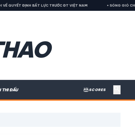
Ề QUYẾT ĐỊNH BẤT LỰC TRƯỚC ĐT VIỆT NAM
• SÓNG GIÓ CHƯA 
THAO
search
stadium
H THI ĐẤU
SCORES
expand_more