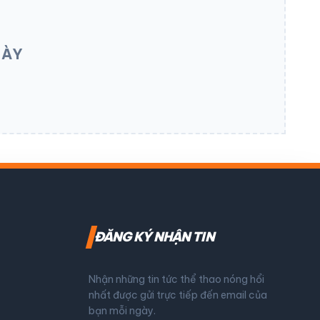
NÀY
ĐĂNG KÝ NHẬN TIN
Nhận những tin tức thể thao nóng hổi
nhất được gửi trực tiếp đến email của
bạn mỗi ngày.