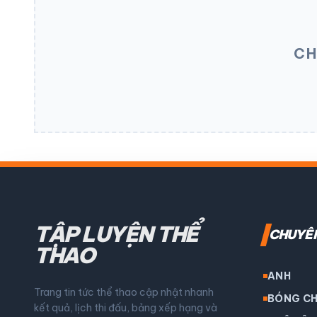
CH
TẬP LUYỆN THỂ
CHUYÊ
THAO
ANH
Trang tin tức thể thao cập nhật nhanh
BÓNG C
kết quả, lịch thi đấu, bảng xếp hạng và