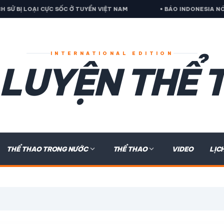
Ử BỊ LOẠI CỰC SỐC Ở TUYỂN VIỆT NAM
• BÁO INDONESIA NÓI V
INTERNATIONAL EDITION
 LUYỆN THỂ 
expand_more
expand_more
THỂ THAO TRONG NƯỚC
THỂ THAO
VIDEO
LỊC