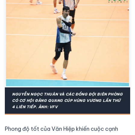
NGUYỄN NGỌC THUÂN VÀ CÁC ĐỒNG ĐỘI BIÊN PHÒNG
CÓ CƠ HỘI ĐĂNG QUANG CÚP HÙNG VƯƠNG LẦN THỨ
4 LIÊN TIẾP. ẢNH: VFV
Phong độ tốt của Văn Hiệp khiến cuộc cạnh