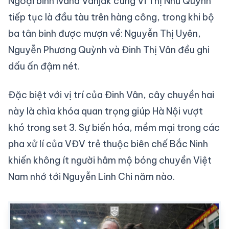
Ngoại binh Ivana Vanjak cùng Vi Thị Như Quỳnh
tiếp tục là đầu tàu trên hàng công, trong khi bộ
ba tân binh được mượn về: Nguyễn Thị Uyên,
Nguyễn Phương Quỳnh và Đinh Thị Vân đều ghi
dấu ấn đậm nét.
Đặc biệt với vị trí của Đinh Vân, cây chuyền hai
này là chìa khóa quan trọng giúp Hà Nội vượt
khó trong set 3. Sự biến hóa, mềm mại trong các
pha xử lí của VĐV trẻ thuộc biên chế Bắc Ninh
khiến không ít người hâm mộ bóng chuyền Việt
Nam nhớ tới Nguyễn Linh Chi năm nào.