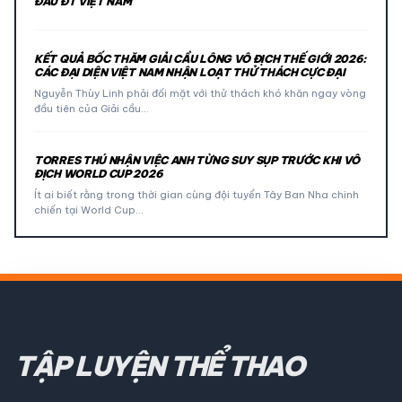
ĐẤU ĐT VIỆT NAM
KẾT QUẢ BỐC THĂM GIẢI CẦU LÔNG VÔ ĐỊCH THẾ GIỚI 2026:
CÁC ĐẠI DIỆN VIỆT NAM NHẬN LOẠT THỬ THÁCH CỰC ĐẠI
Nguyễn Thùy Linh phải đối mặt với thử thách khó khăn ngay vòng
đầu tiên của Giải cầu…
TORRES THÚ NHẬN VIỆC ANH TỪNG SUY SỤP TRƯỚC KHI VÔ
ĐỊCH WORLD CUP 2026
Ít ai biết rằng trong thời gian cùng đội tuyển Tây Ban Nha chinh
chiến tại World Cup…
TẬP LUYỆN THỂ THAO