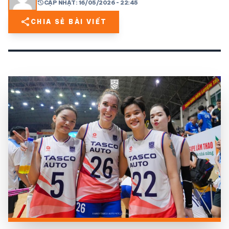
history
CẬP NHẬT: 16/05/2026 - 22:45
share
CHIA SẺ BÀI VIẾT
share
mail
© 2026 TT24H