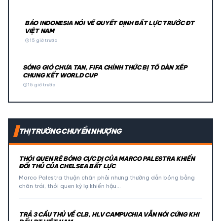
BÁO INDONESIA NÓI VỀ QUYẾT ĐỊNH BẤT LỰC TRƯỚC ĐT
VIỆT NAM
schedule
15 giờ trước
SÓNG GIÓ CHƯA TAN, FIFA CHÍNH THỨC BỊ TỐ DÀN XẾP
CHUNG KẾT WORLD CUP
schedule
15 giờ trước
THỊ TRƯỜNG CHUYỂN NHƯỢNG
THÓI QUEN RÊ BÓNG CỰC DỊ CỦA MARCO PALESTRA KHIẾN
ĐỐI THỦ CỦA CHELSEA BẤT LỰC
Marco Palestra thuận chân phải nhưng thường dẫn bóng bằng
chân trái, thói quen kỳ lạ khiến hậu…
TRẢ 3 CẦU THỦ VỀ CLB, HLV CAMPUCHIA VẪN NÓI CỨNG KHI