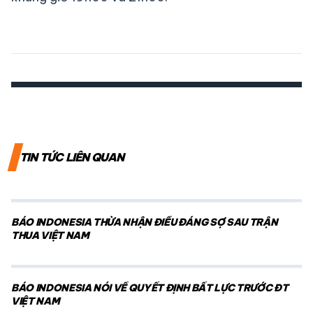
TIN TỨC LIÊN QUAN
BÁO INDONESIA THỪA NHẬN ĐIỀU ĐÁNG SỢ SAU TRẬN
THUA VIỆT NAM
BÁO INDONESIA NÓI VỀ QUYẾT ĐỊNH BẤT LỰC TRƯỚC ĐT
VIỆT NAM