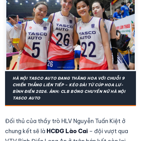
HÀ NỘI TASCO AUTO ĐANG THĂNG HOA VỚI CHUỖI 9
CHIẾN THẮNG LIÊN TIẾP – KÉO DÀI TỪ CÚP HOA LƯ-
BÌNH ĐIỀN 2026. ẢNH: CLB BÓNG CHUYỀN NỮ HÀ NỘI
TASCO AUTO
Đối thủ của thầy trò HLV Nguyễn Tuấn Kiệt ở
chung kết sẽ là
HCĐG Lào Cai
– đội vượt qua