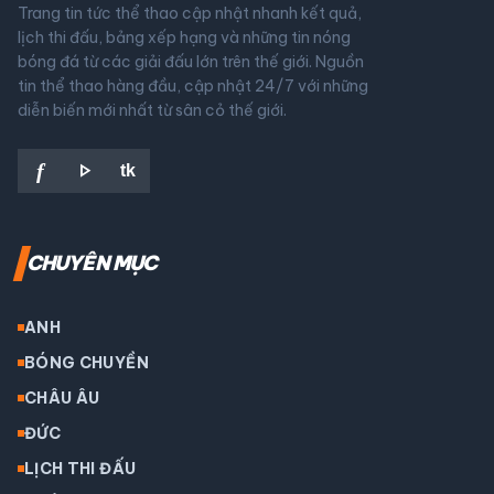
Trang tin tức thể thao cập nhật nhanh kết quả,
lịch thi đấu, bảng xếp hạng và những tin nóng
bóng đá từ các giải đấu lớn trên thế giới. Nguồn
tin thể thao hàng đầu, cập nhật 24/7 với những
diễn biến mới nhất từ sân cỏ thế giới.
play_arrow
f
tk
CHUYÊN MỤC
ANH
BÓNG CHUYỀN
CHÂU ÂU
ĐỨC
LỊCH THI ĐẤU