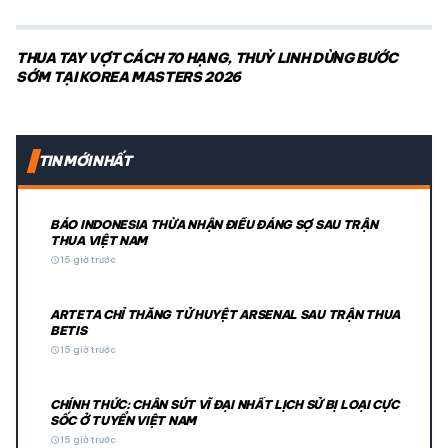
THUA TAY VỢT CÁCH 70 HẠNG, THUỲ LINH DỪNG BƯỚC
SỚM TẠI KOREA MASTERS 2026
TIN MỚI NHẤT
BÁO INDONESIA THỪA NHẬN ĐIỀU ĐÁNG SỢ SAU TRẬN
THUA VIỆT NAM
schedule
15 giờ trước
ARTETA CHỈ THẲNG TỬ HUYỆT ARSENAL SAU TRẬN THUA
BETIS
schedule
15 giờ trước
CHÍNH THỨC: CHÂN SÚT VĨ ĐẠI NHẤT LỊCH SỬ BỊ LOẠI CỰC
SỐC Ở TUYỂN VIỆT NAM
schedule
15 giờ trước