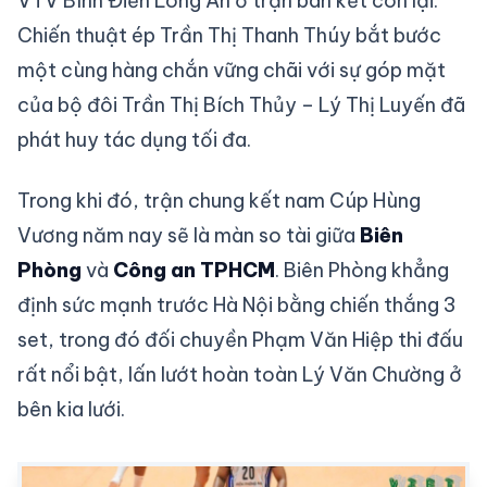
VTV Bình Điền Long An ở trận bán kết còn lại.
Chiến thuật ép Trần Thị Thanh Thúy bắt bước
một cùng hàng chắn vững chãi với sự góp mặt
của bộ đôi Trần Thị Bích Thủy – Lý Thị Luyến đã
phát huy tác dụng tối đa.
Trong khi đó, trận chung kết nam Cúp Hùng
Vương năm nay sẽ là màn so tài giữa
Biên
Phòng
và
Công an TPHCM
. Biên Phòng khẳng
định sức mạnh trước Hà Nội bằng chiến thắng 3
set, trong đó đối chuyền Phạm Văn Hiệp thi đấu
rất nổi bật, lấn lướt hoàn toàn Lý Văn Chường ở
bên kia lưới.