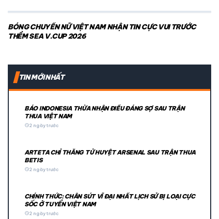
BÓNG CHUYỀN NỮ VIỆT NAM NHẬN TIN CỰC VUI TRƯỚC
THỀM SEA V.CUP 2026
TIN MỚI NHẤT
BÁO INDONESIA THỪA NHẬN ĐIỀU ĐÁNG SỢ SAU TRẬN
THUA VIỆT NAM
schedule
2 ngày trước
ARTETA CHỈ THẲNG TỬ HUYỆT ARSENAL SAU TRẬN THUA
BETIS
schedule
2 ngày trước
CHÍNH THỨC: CHÂN SÚT VĨ ĐẠI NHẤT LỊCH SỬ BỊ LOẠI CỰC
SỐC Ở TUYỂN VIỆT NAM
schedule
2 ngày trước