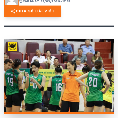
history
CẬP NHẬT: 28/03/2026 - 17:38
share
CHIA SẺ BÀI VIẾT
share
mail
© 2026 TT24H