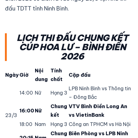
đấu TDTT tỉnh Ninh Bình.
LỊCH THI ĐẤU CHUNG KẾT
CÚP HOA LƯ – BÌNH ĐIỀN
2026
Nội
Tính
Ngày
Giờ
Cặp đấu
dung
chất
LPB Ninh Bình vs Thông tin
14:00
Nữ
Hạng 3
– Đông Bắc
Chung
VTV Bình Điền Long An
16:00
Nữ
kết
vs VietinBank
23/3
18:00
Nam
Hạng 3
Công an TPHCM vs Hà Nội
Chung
Biên Phòng vs LPB Ninh
20:15
Nam