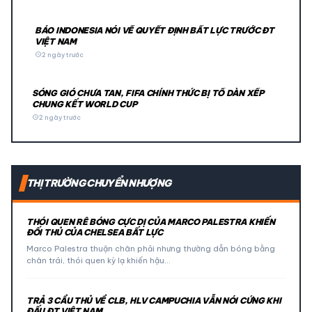
BÁO INDONESIA NÓI VỀ QUYẾT ĐỊNH BẤT LỰC TRƯỚC ĐT
VIỆT NAM
schedule
2 ngày trước
SÓNG GIÓ CHƯA TAN, FIFA CHÍNH THỨC BỊ TỐ DÀN XẾP
CHUNG KẾT WORLD CUP
schedule
2 ngày trước
THỊ TRƯỜNG CHUYỂN NHƯỢNG
THÓI QUEN RÊ BÓNG CỰC DỊ CỦA MARCO PALESTRA KHIẾN
ĐỐI THỦ CỦA CHELSEA BẤT LỰC
Marco Palestra thuận chân phải nhưng thường dẫn bóng bằng
chân trái, thói quen kỳ lạ khiến hậu…
TRẢ 3 CẦU THỦ VỀ CLB, HLV CAMPUCHIA VẪN NÓI CỨNG KHI
ĐẤU ĐT VIỆT NAM