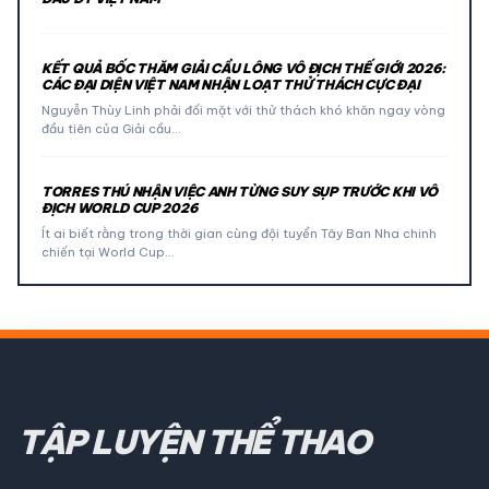
KẾT QUẢ BỐC THĂM GIẢI CẦU LÔNG VÔ ĐỊCH THẾ GIỚI 2026:
CÁC ĐẠI DIỆN VIỆT NAM NHẬN LOẠT THỬ THÁCH CỰC ĐẠI
Nguyễn Thùy Linh phải đối mặt với thử thách khó khăn ngay vòng
đầu tiên của Giải cầu…
TORRES THÚ NHẬN VIỆC ANH TỪNG SUY SỤP TRƯỚC KHI VÔ
ĐỊCH WORLD CUP 2026
Ít ai biết rằng trong thời gian cùng đội tuyển Tây Ban Nha chinh
chiến tại World Cup…
TẬP LUYỆN THỂ THAO