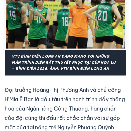
VTV BÌNH ĐIỀN LONG AN ĐANG MANG TỚI NHỮNG
MÀN TRÌNH DIỄN RẤT THUYẾT PHỤC TẠI CÚP HOA LƯ
– BÌNH ĐIỀN 2026. ẢNH: VTV BÌNH ĐIỀN LONG AN
Đội trưởng Hoàng Thị Phương Anh và chủ công
H’Mia Ê Ban là đầu tàu trên hành trình đầy thăng
hoa của Ngân hàng Công Thương, hàng chắn
của đội cũng thi đấu rất chắc chắn với sự góp
mặt của tài năng trẻ Nguyễn Phương Quỳnh