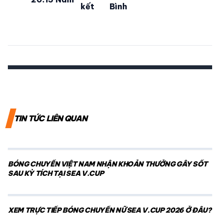
kết
Bình
TIN TỨC LIÊN QUAN
BÓNG CHUYỀN VIỆT NAM NHẬN KHOẢN THƯỞNG GÂY SỐT
SAU KỲ TÍCH TẠI SEA V.CUP
XEM TRỰC TIẾP BÓNG CHUYỀN NỮ SEA V.CUP 2026 Ở ĐÂU?