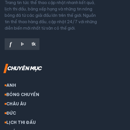
Trang tin tức thể thao cập nhật nhanh kết quả,
lịch thi đấu, bảng xếp hạng và những tin nóng
bóng đá từ các giải đấu lớn trên thế giới. Nguồn
tin thể thao hàng đầu, cập nhật 24/7 với những
diễn biến mới nhất từ sân cỏ thế giới.
play_arrow
f
tk
CHUYÊN MỤC
ANH
BÓNG CHUYỀN
CHÂU ÂU
ĐỨC
LỊCH THI ĐẤU