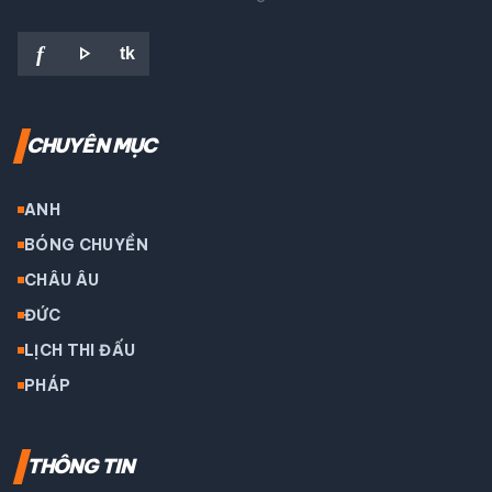
play_arrow
f
tk
CHUYÊN MỤC
ANH
BÓNG CHUYỀN
CHÂU ÂU
ĐỨC
LỊCH THI ĐẤU
PHÁP
THÔNG TIN