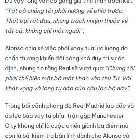
Dù vậy, ông vẫn cố gắng giữ tinh thần đoàn kết:
“Tất cả chúng tôi phải hướng về phía trước.
Thất bại rất đau, nhưng trách nhiệm thuộc về
tất cả, không chỉ một người”.
Alonso chia sẻ việc phải xoay tua lực lượng do
chấn thương khiến đội bóng khó duy trì sự ổn
định, nhưng tin rằng Real sẽ vượt qua:
“Chúng tôi
phải thể hiện một bộ mặt khác vào thứ Tư. Với
khát vọng và lòng tự hào của câu lạc bộ này”.
Trong bối cảnh phong độ Real Madrid lao dốc và
áp lực bủa vây tứ phía, trận gặp Manchester
City không chỉ là cuộc chiến giành ba điểm mà
còn là bài kiểm tra bản lĩnh dành cho Alonso và