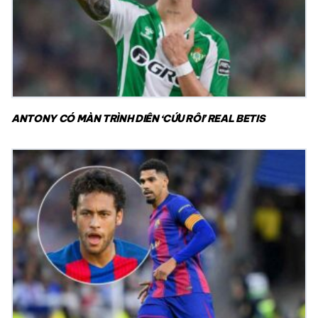
ANTONY CÓ MÀN TRÌNH DIỄN ‘CỨU RỖI’ REAL BETIS