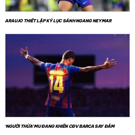
ARAUJO THIẾT LẬP KỶ LỤC SÁNH NGANG NEYMAR
‘NGƯỜI THỪA’ MU ĐANG KHIẾN CĐV BARCA SAY ĐẮM