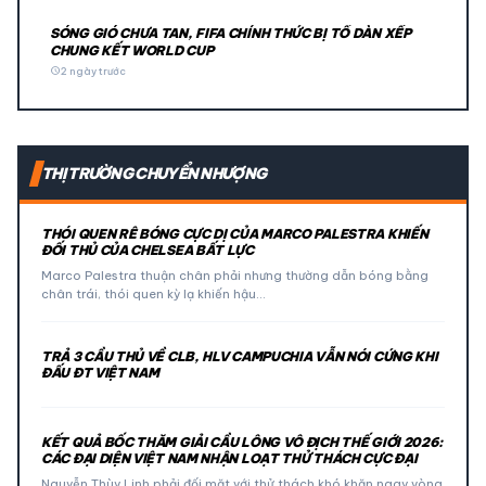
SÓNG GIÓ CHƯA TAN, FIFA CHÍNH THỨC BỊ TỐ DÀN XẾP
CHUNG KẾT WORLD CUP
schedule
2 ngày trước
THỊ TRƯỜNG CHUYỂN NHƯỢNG
THÓI QUEN RÊ BÓNG CỰC DỊ CỦA MARCO PALESTRA KHIẾN
ĐỐI THỦ CỦA CHELSEA BẤT LỰC
Marco Palestra thuận chân phải nhưng thường dẫn bóng bằng
chân trái, thói quen kỳ lạ khiến hậu…
TRẢ 3 CẦU THỦ VỀ CLB, HLV CAMPUCHIA VẪN NÓI CỨNG KHI
ĐẤU ĐT VIỆT NAM
KẾT QUẢ BỐC THĂM GIẢI CẦU LÔNG VÔ ĐỊCH THẾ GIỚI 2026:
CÁC ĐẠI DIỆN VIỆT NAM NHẬN LOẠT THỬ THÁCH CỰC ĐẠI
Nguyễn Thùy Linh phải đối mặt với thử thách khó khăn ngay vòng