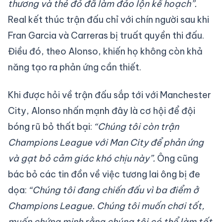
thương và thẻ đỏ đã làm đảo lộn kế hoạch”.
Real kết thúc trận đấu chỉ với chín người sau khi
Fran Garcia và Carreras bị truất quyền thi đấu.
Điều đó, theo Alonso, khiến họ không còn khả
năng tạo ra phản ứng cần thiết.
Khi được hỏi về trận đấu sắp tới với Manchester
City, Alonso nhấn mạnh đây là cơ hội để đội
bóng rũ bỏ thất bại:
“Chúng tôi còn trận
Champions League với Man City để phản ứng
và gạt bỏ cảm giác khó chịu này”.
Ông cũng
bác bỏ các tin đồn về việc tương lai ông bị đe
dọa:
“Chúng tôi đang chiến đấu vì ba điểm ở
Champions League. Chúng tôi muốn chơi tốt,
muốn chứng minh rằng chúng tôi có thể làm tốt