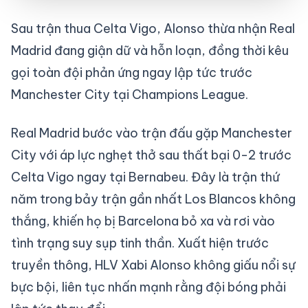
Sau trận thua Celta Vigo, Alonso thừa nhận Real
Madrid đang giận dữ và hỗn loạn, đồng thời kêu
gọi toàn đội phản ứng ngay lập tức trước
Manchester City tại Champions League.
Real Madrid bước vào trận đấu gặp Manchester
City với áp lực nghẹt thở sau thất bại 0-2 trước
Celta Vigo ngay tại Bernabeu. Đây là trận thứ
năm trong bảy trận gần nhất Los Blancos không
thắng, khiến họ bị Barcelona bỏ xa và rơi vào
tình trạng suy sụp tinh thần. Xuất hiện trước
truyền thông, HLV Xabi Alonso không giấu nổi sự
bực bội, liên tục nhấn mạnh rằng đội bóng phải