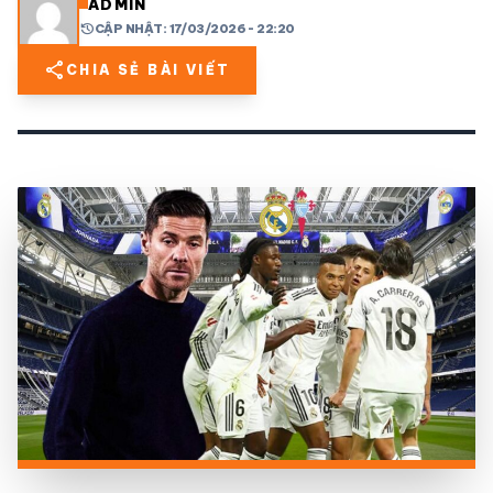
ADMIN
history
CẬP NHẬT: 17/03/2026 - 22:20
share
mail
© 2026 TT24H
share
CHIA SẺ BÀI VIẾT