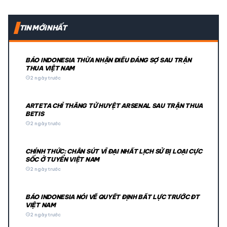
TIN MỚI NHẤT
BÁO INDONESIA THỪA NHẬN ĐIỀU ĐÁNG SỢ SAU TRẬN
THUA VIỆT NAM
schedule
2 ngày trước
ARTETA CHỈ THẲNG TỬ HUYỆT ARSENAL SAU TRẬN THUA
BETIS
schedule
2 ngày trước
CHÍNH THỨC: CHÂN SÚT VĨ ĐẠI NHẤT LỊCH SỬ BỊ LOẠI CỰC
SỐC Ở TUYỂN VIỆT NAM
schedule
2 ngày trước
BÁO INDONESIA NÓI VỀ QUYẾT ĐỊNH BẤT LỰC TRƯỚC ĐT
VIỆT NAM
schedule
2 ngày trước