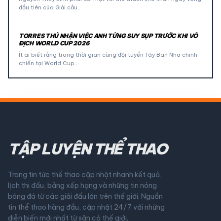
đầu tiên của Giải cầu…
TORRES THÚ NHẬN VIỆC ANH TỪNG SUY SỤP TRƯỚC KHI VÔ
ĐỊCH WORLD CUP 2026
Ít ai biết rằng trong thời gian cùng đội tuyển Tây Ban Nha chinh
chiến tại World Cup…
TẬP LUYỆN THỂ THAO
Trang tin tức thể thao cập nhật nhanh kết quả,
lịch thi đấu, bảng xếp hạng và những tin nóng
bóng đá từ các giải đấu lớn trên thế giới. Nguồn
tin thể thao hàng đầu, cập nhật 24/7 với những
diễn biến mới nhất từ sân cỏ thế giới.