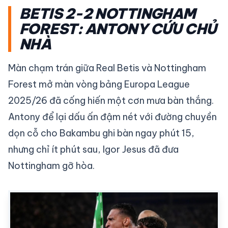
BETIS 2-2 NOTTINGHAM
FOREST: ANTONY CỨU CHỦ
NHÀ
Màn chạm trán giữa Real Betis và Nottingham
Forest mở màn vòng bảng Europa League
2025/26 đã cống hiến một cơn mưa bàn thắng.
Antony để lại dấu ấn đậm nét với đường chuyền
dọn cỗ cho Bakambu ghi bàn ngay phút 15,
nhưng chỉ ít phút sau, Igor Jesus đã đưa
Nottingham gỡ hòa.