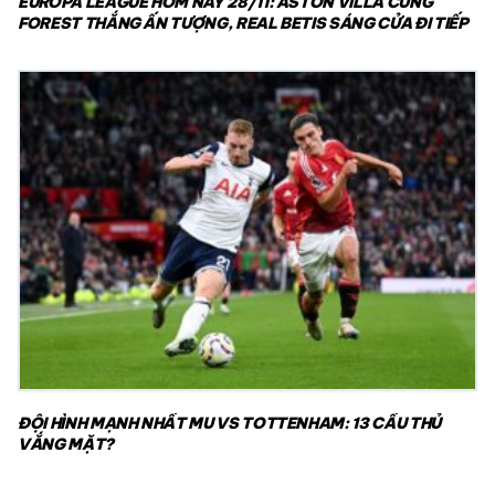
EUROPA LEAGUE HÔM NAY 28/11: ASTON VILLA CÙNG
FOREST THẮNG ẤN TƯỢNG, REAL BETIS SÁNG CỬA ĐI TIẾP
ĐỘI HÌNH MẠNH NHẤT MU VS TOTTENHAM: 13 CẦU THỦ
VẮNG MẶT?