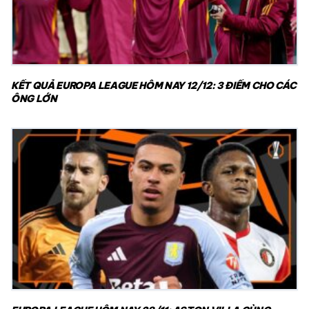
KẾT QUẢ EUROPA LEAGUE HÔM NAY 12/12: 3 ĐIỂM CHO CÁC
ÔNG LỚN