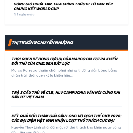
SÓNG GIÓ CHƯA TAN, FIFA CHÍNH THỨC BỊ TỐ DÀN XẾP
CHUNG KẾT WORLD CUP
schedule
3 ngày trước
THỊ TRƯỜNG CHUYỂN NHƯỢNG
THÓI QUEN RÊ BÓNG CỰC DỊ CỦA MARCO PALESTRA KHIẾN
ĐỐI THỦ CỦA CHELSEA BẤT LỰC
Marco Palestra thuận chân phải nhưng thường dẫn bóng bằng
chân trái, thói quen kỳ lạ khiến hậu…
TRẢ 3 CẦU THỦ VỀ CLB, HLV CAMPUCHIA VẪN NÓI CỨNG KHI
ĐẤU ĐT VIỆT NAM
KẾT QUẢ BỐC THĂM GIẢI CẦU LÔNG VÔ ĐỊCH THẾ GIỚI 2026:
CÁC ĐẠI DIỆN VIỆT NAM NHẬN LOẠT THỬ THÁCH CỰC ĐẠI
Nguyễn Thùy Linh phải đối mặt với thử thách khó khăn ngay vòng
đầu tiên của Giải cầu…