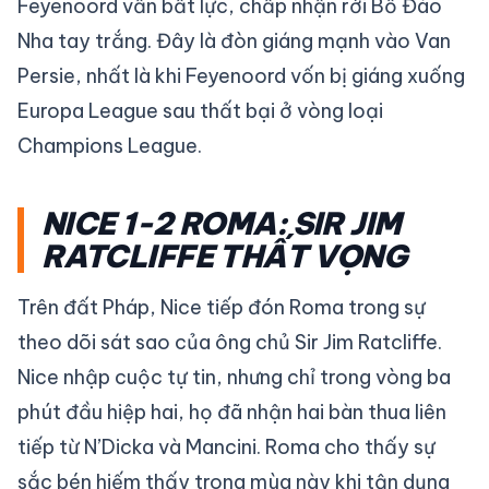
Feyenoord vẫn bất lực, chấp nhận rời Bồ Đào
Nha tay trắng. Đây là đòn giáng mạnh vào Van
Persie, nhất là khi Feyenoord vốn bị giáng xuống
Europa League sau thất bại ở vòng loại
Champions League.
NICE 1-2 ROMA: SIR JIM
RATCLIFFE THẤT VỌNG
Trên đất Pháp, Nice tiếp đón Roma trong sự
theo dõi sát sao của ông chủ Sir Jim Ratcliffe.
Nice nhập cuộc tự tin, nhưng chỉ trong vòng ba
phút đầu hiệp hai, họ đã nhận hai bàn thua liên
tiếp từ N’Dicka và Mancini. Roma cho thấy sự
sắc bén hiếm thấy trong mùa này khi tận dụng