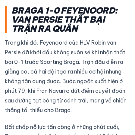
BRAGA 1-0 FEYENOORD:
VAN PERSIE THẤT BẠI
TRẬN RA QUÂN
Trong khi đó, Feyenoord của HLV Robin van
Persie đã khởi đầu không suôn sẻ khi nhận thất
bại 0-1 trước Sporting Braga. Trận đấu diễn ra
giằng co, cả hai đội tạo ra nhiều cơ hội nhưng
không tận dụng được. Bước ngoặt xuất hiện ở
phút 79, khi Fran Navarro dứt điểm quyết đoán
sau đường tạt bóng từ cánh trái, mang về chiến
thắng tối thiểu cho Braga.
Bất chấp nỗ lực tấn công ở những phút cuối,