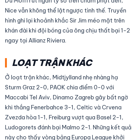
Dù Moffi rút ngắn tỷ số trên chấm phạt đền,
Nice vẫn không thể lật ngược tình thế. Truyền
hình ghi lại khoảnh khắc Sir Jim méo mặt trên
khán đài khi đội bóng của ông chịu thất bại 1-2
ngay tại Allianz Riviera.
LOẠT TRẬN KHÁC
Ở loạt trận khác, Midtjylland nhẹ nhàng hạ
Sturm Graz 2-0, PAOK chia điểm 0-0 với
Maccabi Tel Aviv, Dinamo Zagreb gây bất ngờ
khi thắng Fenerbahce 3-1, Celtic và Crvena
Zvezda hòa 1-1, Freiburg vượt qua Basel 2-1,
Ludogorets đánh bại Malmo 2-1. Những kết quả
này cho thấy vòng bảng Europa League khởi