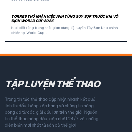
TORRES THÚ NHẬN VIỆC ANH TỪNG SUY SỤP TRƯỚC KHI VÔ
ĐỊCH WORLD CUP 2026
Ít ai biết rằng trong thời gian cùng đội tuyển Tây Ban Nha chinh
chiến tại World Cup…
TẬP LUYỆN THỂ THAO
Trang tin tức thể thao cập nhật nhanh kết quả,
lịch thi đấu, bảng xếp hạng và những tin nóng
bóng đá từ các giải đấu lớn trên thế giới. Nguồn
tin thể thao hàng đầu, cập nhật 24/7 với những
diễn biến mới nhất từ sân cỏ thế giới.