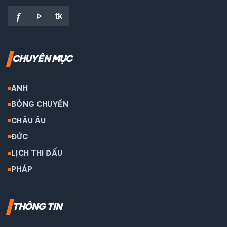
play_arrow
f
tk
CHUYÊN MỤC
ANH
BÓNG CHUYỀN
CHÂU ÂU
ĐỨC
LỊCH THI ĐẤU
PHÁP
THÔNG TIN