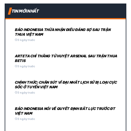
TIN MỚI NHẤT
BÁO INDONESIA THỪA NHẬN ĐIỀU ĐÁNG SỢ SAU TRẬN
THUA VIỆT NAM
schedule
3 ngày trước
ARTETA CHỈ THẲNG TỬ HUYỆT ARSENAL SAU TRẬN THUA
BETIS
schedule
3 ngày trước
CHÍNH THỨC: CHÂN SÚT VĨ ĐẠI NHẤT LỊCH SỬ BỊ LOẠI CỰC
SỐC Ở TUYỂN VIỆT NAM
schedule
3 ngày trước
BÁO INDONESIA NÓI VỀ QUYẾT ĐỊNH BẤT LỰC TRƯỚC ĐT
VIỆT NAM
schedule
3 ngày trước