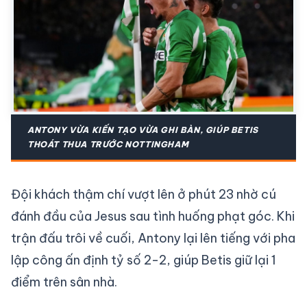
ANTONY VỪA KIẾN TẠO VỪA GHI BÀN, GIÚP BETIS
THOÁT THUA TRƯỚC NOTTINGHAM
Đội khách thậm chí vượt lên ở phút 23 nhờ cú
đánh đầu của Jesus sau tình huống phạt góc. Khi
trận đấu trôi về cuối, Antony lại lên tiếng với pha
lập công ấn định tỷ số 2-2, giúp Betis giữ lại 1
điểm trên sân nhà.