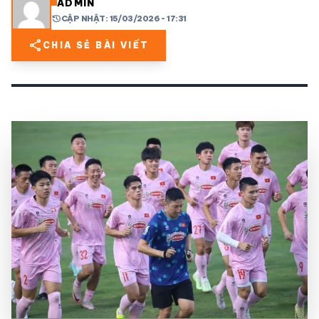
ADMIN
history
CẬP NHẬT: 15/03/2026 - 17:31
share
mail
© 2026 TT24H
share
CHIA SẺ BÀI VIẾT