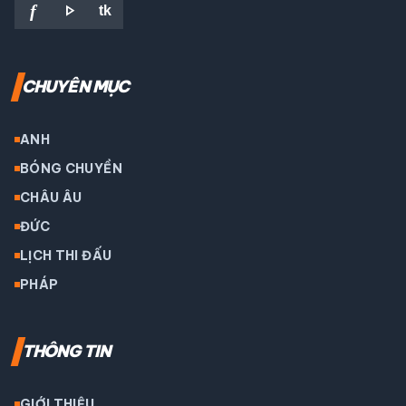
play_arrow
f
tk
CHUYÊN MỤC
ANH
BÓNG CHUYỀN
CHÂU ÂU
ĐỨC
LỊCH THI ĐẤU
PHÁP
THÔNG TIN
GIỚI THIỆU