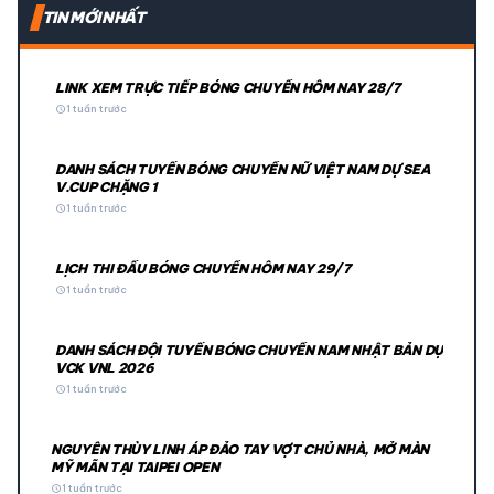
TIN MỚI NHẤT
LINK XEM TRỰC TIẾP BÓNG CHUYỀN HÔM NAY 28/7
schedule
1 tuần trước
DANH SÁCH TUYỂN BÓNG CHUYỀN NỮ VIỆT NAM DỰ SEA
V.CUP CHẶNG 1
schedule
1 tuần trước
LỊCH THI ĐẤU BÓNG CHUYỀN HÔM NAY 29/7
schedule
1 tuần trước
DANH SÁCH ĐỘI TUYỂN BÓNG CHUYỀN NAM NHẬT BẢN DỰ
VCK VNL 2026
schedule
1 tuần trước
NGUYỄN THÙY LINH ÁP ĐẢO TAY VỢT CHỦ NHÀ, MỞ MÀN
MỸ MÃN TẠI TAIPEI OPEN
schedule
1 tuần trước