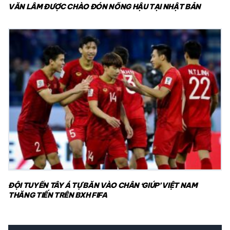
VĂN LÂM ĐƯỢC CHÀO ĐÓN NỒNG HẬU TẠI NHẬT BẢN
ĐỘI TUYỂN TÂY Á TỰ BẮN VÀO CHÂN ‘GIÚP’ VIỆT NAM
THĂNG TIẾN TRÊN BXH FIFA