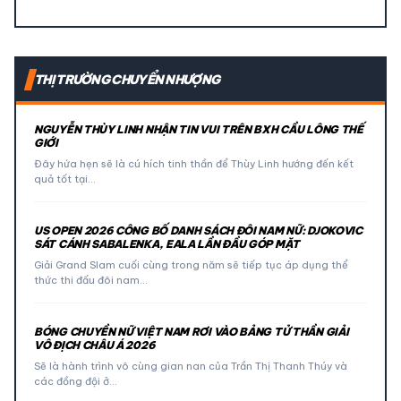
THỊ TRƯỜNG CHUYỂN NHƯỢNG
NGUYỄN THÙY LINH NHẬN TIN VUI TRÊN BXH CẦU LÔNG THẾ
GIỚI
Đây hứa hẹn sẽ là cú hích tinh thần để Thùy Linh hướng đến kết
quả tốt tại…
US OPEN 2026 CÔNG BỐ DANH SÁCH ĐÔI NAM NỮ: DJOKOVIC
SÁT CÁNH SABALENKA, EALA LẦN ĐẦU GÓP MẶT
Giải Grand Slam cuối cùng trong năm sẽ tiếp tục áp dụng thể
thức thi đấu đôi nam…
BÓNG CHUYỀN NỮ VIỆT NAM RƠI VÀO BẢNG TỬ THẦN GIẢI
VÔ ĐỊCH CHÂU Á 2026
Sẽ là hành trình vô cùng gian nan của Trần Thị Thanh Thúy và
các đồng đội ở…