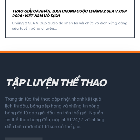
TRAO GIẢI CÁ NHÂN, BXH CHUNG CUỘC CHẶNG 2 SEA V.CUP
2026: VIỆT NAM VÔ ĐỊCH
Chặng 2 SEA V.Cup 2026 đã khép lại với chức vô địch xứng đáng
của tuyển bóng chuyền…
TẬP LUYỆN THỂ THAO
Trang tin tức thể thao cập nhật nhanh kết quả,
lịch thi đấu, bảng xếp hạng và những tin nóng
bóng đá từ các giải đấu lớn trên thế giới. Nguồn
tin thể thao hàng đầu, cập nhật 24/7 với những
diễn biến mới nhất từ sân cỏ thế giới.