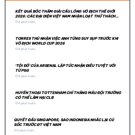
KẾT QUẢ BỐC THĂM GIẢI CẦU LÔNG VÔ ĐỊCH THẾ GIỚI
2026: CÁC ĐẠI DIỆN VIỆT NAM NHẬN LOẠT THỬ THÁCH
CỰC ĐẠI
schedule
4 phút trước
TORRES THÚ NHẬN VIỆC ANH TỪNG SUY SỤP TRƯỚC KHI
VÔ ĐỊCH WORLD CUP 2026
schedule
4 phút trước
‘TỘI ĐỒ’ CỦA ARSENAL LẬP TỨC NHẬN ĐIỀU TUYỆT VỜI
TỪ PSG
schedule
4 phút trước
HUYỀN THOẠI TOTTENHAM CHỈ THẲNG MẪU ĐỘI TRƯỞNG
CÓ THỂ LÀM HẠI CLB
schedule
4 phút trước
QUYẾT ĐẤU SINGAPORE, SAO INDONESIA NHẮC LẠI CÚ
SỐC TRƯỚC ĐT VIỆT NAM
schedule
4 phút trước