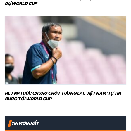
DỰ WORLD CUP
HLV MAI ĐỨC CHUNG CHỐT TƯƠNG LAI, VIỆT NAM ‘TỰ TIN’
BƯỚC TỚI WORLD CUP
TIN MỚI NHẤT