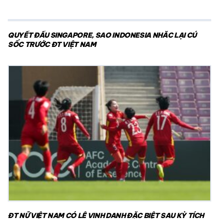
QUYẾT ĐẤU SINGAPORE, SAO INDONESIA NHẮC LẠI CÚ
SỐC TRƯỚC ĐT VIỆT NAM
ĐT NỮ VIỆT NAM CÓ LỄ VINH DANH ĐẶC BIỆT SAU KỲ TÍCH