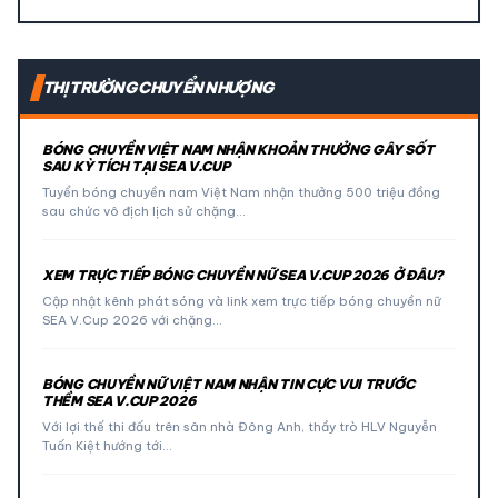
THỊ TRƯỜNG CHUYỂN NHƯỢNG
BÓNG CHUYỀN VIỆT NAM NHẬN KHOẢN THƯỞNG GÂY SỐT
SAU KỲ TÍCH TẠI SEA V.CUP
Tuyển bóng chuyền nam Việt Nam nhận thưởng 500 triệu đồng
sau chức vô địch lịch sử chặng…
XEM TRỰC TIẾP BÓNG CHUYỀN NỮ SEA V.CUP 2026 Ở ĐÂU?
Cập nhật kênh phát sóng và link xem trực tiếp bóng chuyền nữ
SEA V.Cup 2026 với chặng…
BÓNG CHUYỀN NỮ VIỆT NAM NHẬN TIN CỰC VUI TRƯỚC
THỀM SEA V.CUP 2026
Với lợi thế thi đấu trên sân nhà Đông Anh, thầy trò HLV Nguyễn
Tuấn Kiệt hướng tới…