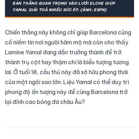
BÀN THẮNG QUAN TRỌNG VÀO LƯỚI ELCHE GIÚP
YAMAL GIẢI TOẢ NHIỀU SỨC ÉP. (ẢNH: ESPN)
Chiến thắng này không chỉ giúp Barcelona củng
cố niềm tin nơi người hâm mộ mà còn cho thấy
Lamine Yamal đang dần trưởng thành để trở
thành trụ cột hay thậm chí là biểu tượng tương
lai. Ở tuổi 18, cầu thủ này đã sở hữu phong thái
của một ngôi sao lớn. Liệu Yamal có thể duy trì
phong độ ấn tượng này để cùng Barcelona trở
lại đỉnh cao bóng đá châu Âu?