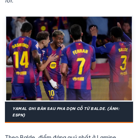
lời.”
YAMAL GHI BÀN SAU PHA DỌN CỖ TỪ BALDE. (ẢNH:
ESPN)
Theo Balde, điểm đáng quý nhất ở Lamine