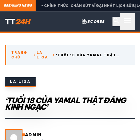
TIS
• CHÍNH THỨC: CHÂN SÚT VĨ ĐẠI NHẤT LỊCH SỬ BỊ LOẠI CỰ
BREAKING NEWS
menu
search
TT
24H
stadium
SCORES
search
TRANG
LA
chevron_right
chevron_right
‘TUỔI 18 CỦA YAMAL THẬT
CHỦ
LIGA
expand_more
CÁC GIẢI NGOẠI HẠNG
ĐÁNG KINH NGẠC’
expand_more
THỂ THAO TRONG NƯỚC
LA LIGA
expand_more
‘TUỔI 18 CỦA YAMAL THẬT ĐÁNG
THỂ THAO
KINH NGẠC’
VIDEO
LỊCH THI ĐẤU
ADMIN