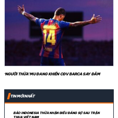
‘NGƯỜI THỪA’ MU ĐANG KHIẾN CĐV BARCA SAY ĐẮM
TIN MỚI NHẤT
BÁO INDONESIA THỪA NHẬN ĐIỀU ĐÁNG SỢ SAU TRẬN
THUA VIỆT NAM