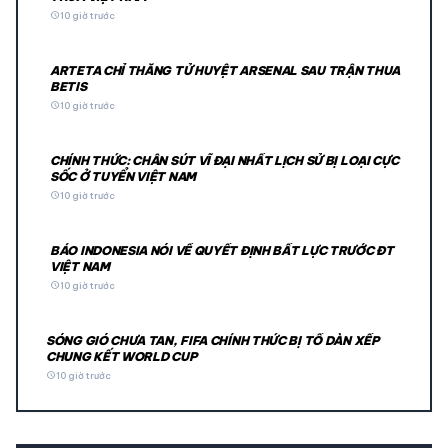
schedule
10 giờ trước
ARTETA CHỈ THẲNG TỬ HUYỆT ARSENAL SAU TRẬN THUA
BETIS
schedule
10 giờ trước
CHÍNH THỨC: CHÂN SÚT VĨ ĐẠI NHẤT LỊCH SỬ BỊ LOẠI CỰC
SỐC Ở TUYỂN VIỆT NAM
schedule
10 giờ trước
BÁO INDONESIA NÓI VỀ QUYẾT ĐỊNH BẤT LỰC TRƯỚC ĐT
VIỆT NAM
schedule
10 giờ trước
SÓNG GIÓ CHƯA TAN, FIFA CHÍNH THỨC BỊ TỐ DÀN XẾP
CHUNG KẾT WORLD CUP
schedule
10 giờ trước