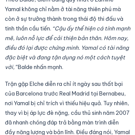
Yamal không chỉ nằm ở tài năng thiên phú mà
còn ở sự trưởng thành trong thái độ thi đấu và
tinh thần cầu tiến.
“Cậu ấy thể hiện cá tính mạnh
mẽ, luôn nỗ lực để cải thiện bản thân. Hôm nay,
điều đó lại được chứng minh. Yamal có tài năng
đặc biệt và đang tận dụng nó một cách tuyệt
vời,”
Balde nhấn mạnh.
Trận gặp Elche diễn ra chỉ ít ngày sau thất bại
của Barcelona trước Real Madrid tại Bernabeu,
nơi Yamal bị chỉ trích vì thiếu hiệu quả. Tuy nhiên,
thay vì bị áp lực đè nặng, cầu thủ sinh năm 2007
đã nhanh chóng đáp trả bằng màn trình diễn
đầy năng lượng và bản lĩnh. Điều đáng nói, Yamal