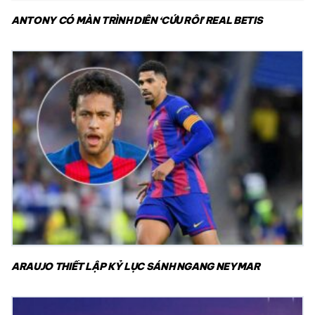
ANTONY CÓ MÀN TRÌNH DIỄN ‘CỨU RỖI’ REAL BETIS
ARAUJO THIẾT LẬP KỶ LỤC SÁNH NGANG NEYMAR