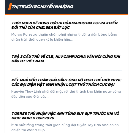
THỊ TRƯỜNG CHUYỂN NHƯỢNG
THÓI QUEN RÊ BÓNG CỰC DỊ CỦA MARCO PALESTRA KHIẾN
ĐỐI THỦ CỦA CHELSEA BẤT LỰC
Marco Palestra thuận chân phải nhưng thường dẫn bóng bằng
chân trái, thói quen kỳ lạ khiến hậu…
TRẢ 3 CẦU THỦ VỀ CLB, HLV CAMPUCHIA VẪN NÓI CỨNG KHI
ĐẤU ĐT VIỆT NAM
KẾT QUẢ BỐC THĂM GIẢI CẦU LÔNG VÔ ĐỊCH THẾ GIỚI 2026:
CÁC ĐẠI DIỆN VIỆT NAM NHẬN LOẠT THỬ THÁCH CỰC ĐẠI
Nguyễn Thùy Linh phải đối mặt với thử thách khó khăn ngay vòng
đầu tiên của Giải cầu…
TORRES THÚ NHẬN VIỆC ANH TỪNG SUY SỤP TRƯỚC KHI VÔ
ĐỊCH WORLD CUP 2026
Ít ai biết rằng trong thời gian cùng đội tuyển Tây Ban Nha chinh
chiến tại World Cup…