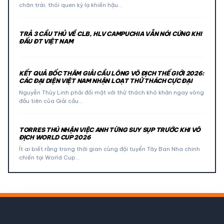
chân trái, thói quen kỳ lạ khiến hậu…
TRẢ 3 CẦU THỦ VỀ CLB, HLV CAMPUCHIA VẪN NÓI CỨNG KHI
ĐẤU ĐT VIỆT NAM
KẾT QUẢ BỐC THĂM GIẢI CẦU LÔNG VÔ ĐỊCH THẾ GIỚI 2026:
CÁC ĐẠI DIỆN VIỆT NAM NHẬN LOẠT THỬ THÁCH CỰC ĐẠI
Nguyễn Thùy Linh phải đối mặt với thử thách khó khăn ngay vòng
đầu tiên của Giải cầu…
TORRES THÚ NHẬN VIỆC ANH TỪNG SUY SỤP TRƯỚC KHI VÔ
ĐỊCH WORLD CUP 2026
Ít ai biết rằng trong thời gian cùng đội tuyển Tây Ban Nha chinh
chiến tại World Cup…