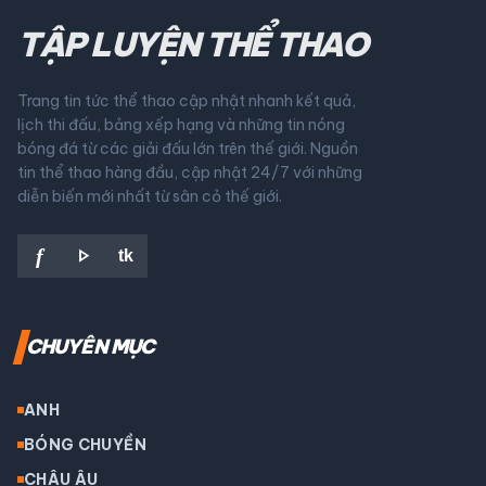
TẬP LUYỆN THỂ THAO
Trang tin tức thể thao cập nhật nhanh kết quả,
lịch thi đấu, bảng xếp hạng và những tin nóng
bóng đá từ các giải đấu lớn trên thế giới. Nguồn
tin thể thao hàng đầu, cập nhật 24/7 với những
diễn biến mới nhất từ sân cỏ thế giới.
play_arrow
f
tk
CHUYÊN MỤC
ANH
BÓNG CHUYỀN
CHÂU ÂU