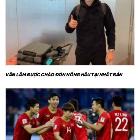
VĂN LÂM ĐƯỢC CHÀO ĐÓN NỒNG HẬU TẠI NHẬT BẢN