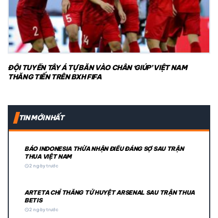
ĐỘI TUYỂN TÂY Á TỰ BẮN VÀO CHÂN ‘GIÚP’ VIỆT NAM
THĂNG TIẾN TRÊN BXH FIFA
TIN MỚI NHẤT
BÁO INDONESIA THỪA NHẬN ĐIỀU ĐÁNG SỢ SAU TRẬN
THUA VIỆT NAM
schedule
2 ngày trước
ARTETA CHỈ THẲNG TỬ HUYỆT ARSENAL SAU TRẬN THUA
BETIS
schedule
2 ngày trước