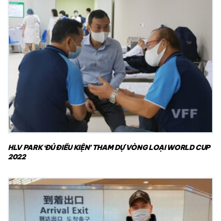
HLV PARK ‘ĐỦ ĐIỀU KIỆN’ THAM DỰ VÒNG LOẠI WORLD CUP
2022