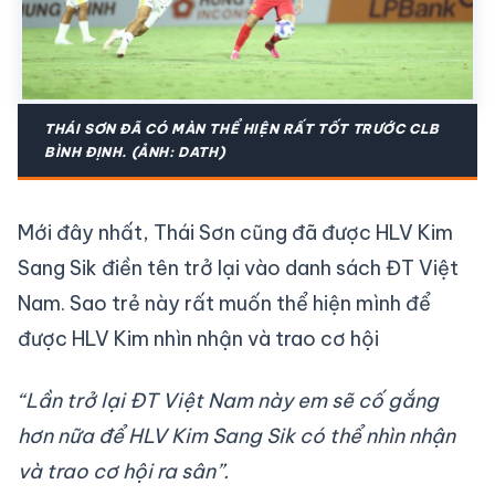
THÁI SƠN ĐÃ CÓ MÀN THỂ HIỆN RẤT TỐT TRƯỚC CLB
BÌNH ĐỊNH. (ẢNH: DATH)
Mới đây nhất, Thái Sơn cũng đã được HLV Kim
Sang Sik điền tên trở lại vào danh sách ĐT Việt
Nam. Sao trẻ này rất muốn thể hiện mình để
được HLV Kim nhìn nhận và trao cơ hội
“Lần trở lại ĐT Việt Nam này em sẽ cố gắng
hơn nữa để HLV Kim Sang Sik có thể nhìn nhận
và trao cơ hội ra sân”.