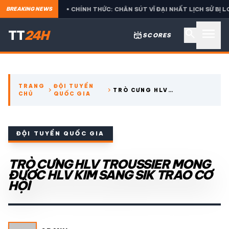
S
• CHÍNH THỨC: CHÂN SÚT VĨ ĐẠI NHẤT LỊCH SỬ BỊ LOẠI CỰC 
BREAKING NEWS
menu
search
TT
24H
stadium
SCORES
search
TRANG
ĐỘI TUYỂN
chevron_right
chevron_right
TRÒ CƯNG HLV
CHỦ
QUỐC GIA
expand_more
CÁC GIẢI NGOẠI HẠNG
TROUSSIER MONG ĐƯỢC
HLV KIM SANG SIK TRAO
CƠ HỘI
expand_more
THỂ THAO TRONG NƯỚC
ĐỘI TUYỂN QUỐC GIA
expand_more
TRÒ CƯNG HLV TROUSSIER MONG
THỂ THAO
ĐƯỢC HLV KIM SANG SIK TRAO CƠ
HỘI
VIDEO
LỊCH THI ĐẤU