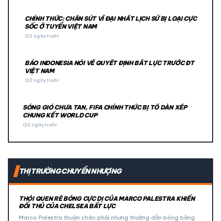
CHÍNH THỨC: CHÂN SÚT VĨ ĐẠI NHẤT LỊCH SỬ BỊ LOẠI CỰC
SỐC Ở TUYỂN VIỆT NAM
schedule
2 ngày trước
BÁO INDONESIA NÓI VỀ QUYẾT ĐỊNH BẤT LỰC TRƯỚC ĐT
VIỆT NAM
schedule
2 ngày trước
SÓNG GIÓ CHƯA TAN, FIFA CHÍNH THỨC BỊ TỐ DÀN XẾP
CHUNG KẾT WORLD CUP
schedule
2 ngày trước
THỊ TRƯỜNG CHUYỂN NHƯỢNG
THÓI QUEN RÊ BÓNG CỰC DỊ CỦA MARCO PALESTRA KHIẾN
ĐỐI THỦ CỦA CHELSEA BẤT LỰC
Marco Palestra thuận chân phải nhưng thường dẫn bóng bằng