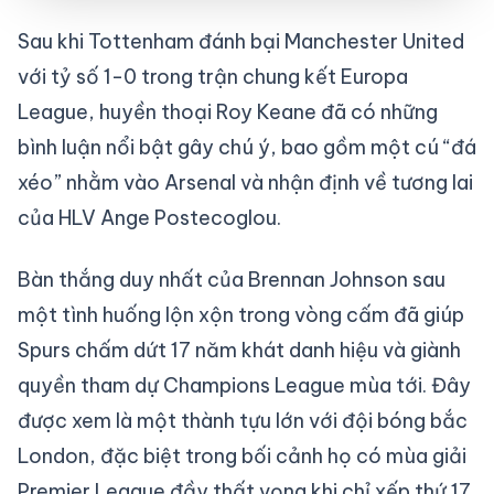
Sau khi Tottenham đánh bại Manchester United
với tỷ số 1-0 trong trận chung kết Europa
League, huyền thoại Roy Keane đã có những
bình luận nổi bật gây chú ý, bao gồm một cú “đá
xéo” nhằm vào Arsenal và nhận định về tương lai
của HLV Ange Postecoglou.
Bàn thắng duy nhất của Brennan Johnson sau
một tình huống lộn xộn trong vòng cấm đã giúp
Spurs chấm dứt 17 năm khát danh hiệu và giành
quyền tham dự Champions League mùa tới. Đây
được xem là một thành tựu lớn với đội bóng bắc
London, đặc biệt trong bối cảnh họ có mùa giải
Premier League đầy thất vọng khi chỉ xếp thứ 17