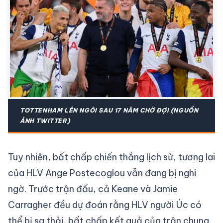
TOTTENHAM LÊN NGÔI SAU 17 NĂM CHỜ ĐỢI (NGUỒN
ẢNH TWITTER)
Tuy nhiên, bất chấp chiến thắng lịch sử, tương lai
của HLV Ange Postecoglou vẫn đang bị nghi
ngờ. Trước trận đấu, cả Keane và Jamie
Carragher đều dự đoán rằng HLV người Úc có
thể bị sa thải, bất chấp kết quả của trận chung