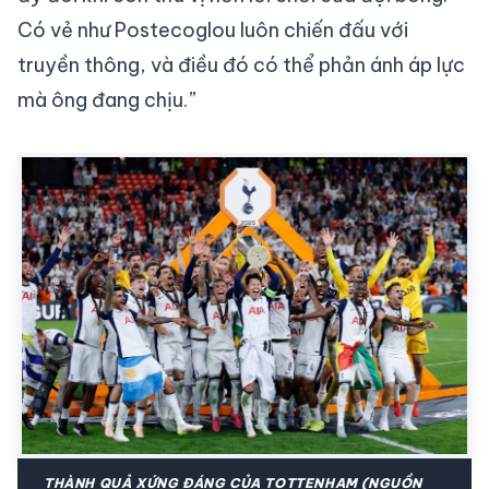
Có vẻ như Postecoglou luôn chiến đấu với
truyền thông, và điều đó có thể phản ánh áp lực
mà ông đang chịu.”
THÀNH QUẢ XỨNG ĐÁNG CỦA TOTTENHAM (NGUỒN