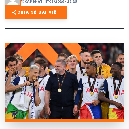
history
CẬP NHẬT: 17/03/2026 - 22:26
share
CHIA SẺ BÀI VIẾT
share
mail
© 2026 TT24H