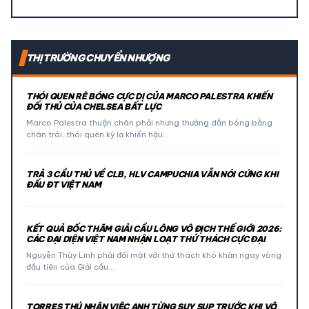
THỊ TRƯỜNG CHUYỂN NHƯỢNG
THÓI QUEN RÊ BÓNG CỰC DỊ CỦA MARCO PALESTRA KHIẾN
ĐỐI THỦ CỦA CHELSEA BẤT LỰC
Marco Palestra thuận chân phải nhưng thường dẫn bóng bằng
chân trái, thói quen kỳ lạ khiến hậu…
TRẢ 3 CẦU THỦ VỀ CLB, HLV CAMPUCHIA VẪN NÓI CỨNG KHI
ĐẤU ĐT VIỆT NAM
KẾT QUẢ BỐC THĂM GIẢI CẦU LÔNG VÔ ĐỊCH THẾ GIỚI 2026:
CÁC ĐẠI DIỆN VIỆT NAM NHẬN LOẠT THỬ THÁCH CỰC ĐẠI
Nguyễn Thùy Linh phải đối mặt với thử thách khó khăn ngay vòng
đầu tiên của Giải cầu…
TORRES THÚ NHẬN VIỆC ANH TỪNG SUY SỤP TRƯỚC KHI VÔ