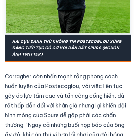
HAI CỰU DANH THỦ KHÔNG TIN POSTECOGLOU XỨNG
ĐÁNG TIẾP TỤC CÓ CƠ HỘI DẪN DẮT SPURS (NGUỒN
ẢNH TWITTER)
Carragher còn nhấn mạnh rằng phong cách
huấn luyện của Postecoglou, với việc liên tục
gây áp lực tầm cao và tấn công cống hiến, dù
rất hấp dẫn đối với khán giả nhưng lại khiến đội
hình mỏng của Spurs dễ gặp phải các chấn
thương. “Ngay cả những buổi họp báo của ông
ấy đôi khi còn thú vị hơn lối chơi của đội bóng.