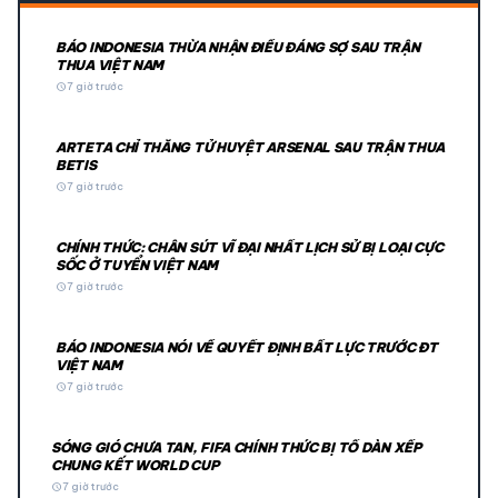
BÁO INDONESIA THỪA NHẬN ĐIỀU ĐÁNG SỢ SAU TRẬN
THUA VIỆT NAM
schedule
7 giờ trước
ARTETA CHỈ THẲNG TỬ HUYỆT ARSENAL SAU TRẬN THUA
BETIS
schedule
7 giờ trước
CHÍNH THỨC: CHÂN SÚT VĨ ĐẠI NHẤT LỊCH SỬ BỊ LOẠI CỰC
SỐC Ở TUYỂN VIỆT NAM
schedule
7 giờ trước
BÁO INDONESIA NÓI VỀ QUYẾT ĐỊNH BẤT LỰC TRƯỚC ĐT
VIỆT NAM
schedule
7 giờ trước
SÓNG GIÓ CHƯA TAN, FIFA CHÍNH THỨC BỊ TỐ DÀN XẾP
CHUNG KẾT WORLD CUP
schedule
7 giờ trước