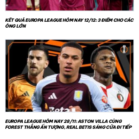
KẾT QUẢ EUROPA LEAGUE HÔM NAY 12/12: 3 ĐIỂM CHO CÁC
ÔNG LỚN
EUROPA LEAGUE HÔM NAY 28/11: ASTON VILLA CÙNG
FOREST THẮNG ẤN TƯỢNG, REAL BETIS SÁNG CỬA ĐI TIẾP