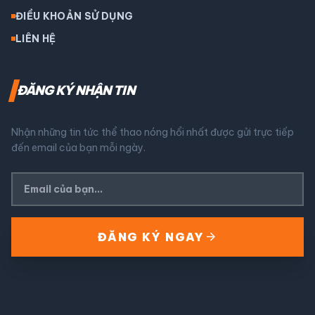
ĐIỀU KHOẢN SỬ DỤNG
LIÊN HỆ
ĐĂNG KÝ NHẬN TIN
Nhận những tin tức thể thao nóng hổi nhất được gửi trực tiếp
đến email của bạn mỗi ngày.
arrow_forward
ĐĂNG KÝ NGAY