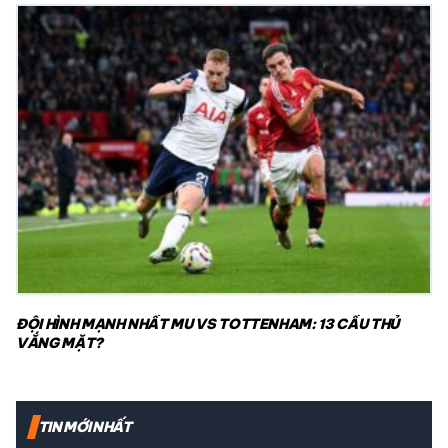
ĐỘI HÌNH MẠNH NHẤT MU VS TOTTENHAM: 13 CẦU THỦ
VẮNG MẶT?
TIN MỚI NHẤT