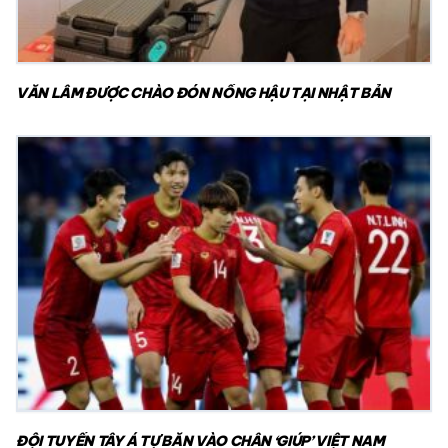
VĂN LÂM ĐƯỢC CHÀO ĐÓN NỒNG HẬU TẠI NHẬT BẢN
ĐỘI TUYỂN TÂY Á TỰ BẮN VÀO CHÂN ‘GIÚP’ VIỆT NAM