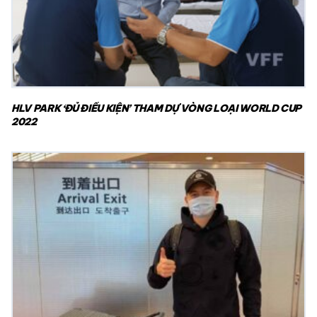
HLV PARK ‘ĐỦ ĐIỀU KIỆN’ THAM DỰ VÒNG LOẠI WORLD CUP
2022