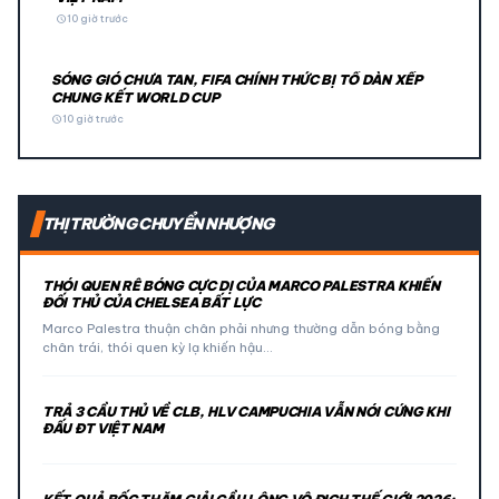
schedule
10 giờ trước
SÓNG GIÓ CHƯA TAN, FIFA CHÍNH THỨC BỊ TỐ DÀN XẾP
CHUNG KẾT WORLD CUP
schedule
10 giờ trước
THỊ TRƯỜNG CHUYỂN NHƯỢNG
THÓI QUEN RÊ BÓNG CỰC DỊ CỦA MARCO PALESTRA KHIẾN
ĐỐI THỦ CỦA CHELSEA BẤT LỰC
Marco Palestra thuận chân phải nhưng thường dẫn bóng bằng
chân trái, thói quen kỳ lạ khiến hậu…
TRẢ 3 CẦU THỦ VỀ CLB, HLV CAMPUCHIA VẪN NÓI CỨNG KHI
ĐẤU ĐT VIỆT NAM