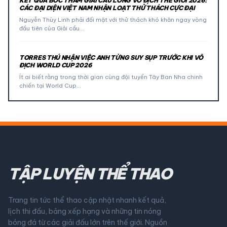
KẾT QUẢ BỐC THĂM GIẢI CẦU LÔNG VÔ ĐỊCH THẾ GIỚI 2026:
CÁC ĐẠI DIỆN VIỆT NAM NHẬN LOẠT THỬ THÁCH CỰC ĐẠI
Nguyễn Thùy Linh phải đối mặt với thử thách khó khăn ngay vòng
đầu tiên của Giải cầu…
TORRES THÚ NHẬN VIỆC ANH TỪNG SUY SỤP TRƯỚC KHI VÔ
ĐỊCH WORLD CUP 2026
Ít ai biết rằng trong thời gian cùng đội tuyển Tây Ban Nha chinh
chiến tại World Cup…
TẬP LUYỆN THỂ THAO
Trang tin tức thể thao cập nhật nhanh kết quả,
lịch thi đấu, bảng xếp hạng và những tin nóng
bóng đá từ các giải đấu lớn trên thế giới. Nguồn