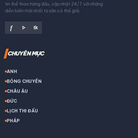
tin thể thao hàng đầu, cập nhật 24/7 với những
diễn biến mới nhất từ sân cỏ thế giới.
play_arrow
f
tk
CHUYÊN MỤC
ANH
BÓNG CHUYỀN
CHÂU ÂU
ĐỨC
LỊCH THI ĐẤU
PHÁP