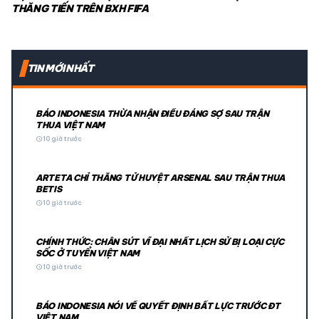
THĂNG TIẾN TRÊN BXH FIFA
TIN MỚI NHẤT
BÁO INDONESIA THỪA NHẬN ĐIỀU ĐÁNG SỢ SAU TRẬN
THUA VIỆT NAM
schedule
10 giờ trước
ARTETA CHỈ THẲNG TỬ HUYỆT ARSENAL SAU TRẬN THUA
BETIS
schedule
10 giờ trước
CHÍNH THỨC: CHÂN SÚT VĨ ĐẠI NHẤT LỊCH SỬ BỊ LOẠI CỰC
SỐC Ở TUYỂN VIỆT NAM
schedule
10 giờ trước
BÁO INDONESIA NÓI VỀ QUYẾT ĐỊNH BẤT LỰC TRƯỚC ĐT
VIỆT NAM