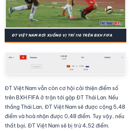
ĐT VIỆT NAM RƠI XUỐNG VỊ TRÍ 116 TRÊN BXH FIFA
ĐT Việt Nam vẫn còn cơ hội cải thiện điểm số
trên BXH FIFA ở trận tới gặp ĐT Thái Lan. Nếu
thắng Thái Lan, ĐT Việt Nam sẽ được cộng 5,48
điểm và hoà nhận được 0,48 điểm. Tuy vậy, nếu
thất bại, ĐT Việt Nam sẽ bị trừ 4,52 điểm.