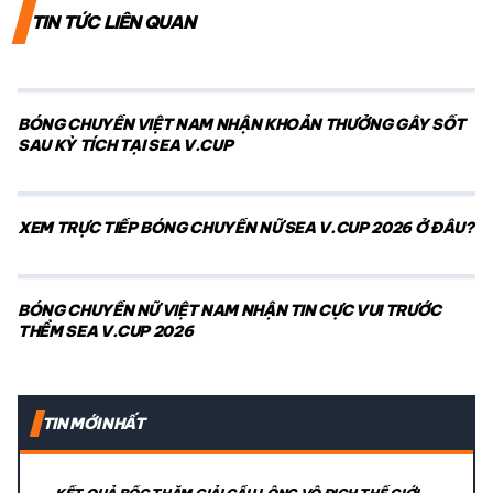
TIN TỨC LIÊN QUAN
BÓNG CHUYỀN VIỆT NAM NHẬN KHOẢN THƯỞNG GÂY SỐT
SAU KỲ TÍCH TẠI SEA V.CUP
XEM TRỰC TIẾP BÓNG CHUYỀN NỮ SEA V.CUP 2026 Ở ĐÂU?
BÓNG CHUYỀN NỮ VIỆT NAM NHẬN TIN CỰC VUI TRƯỚC
THỀM SEA V.CUP 2026
TIN MỚI NHẤT