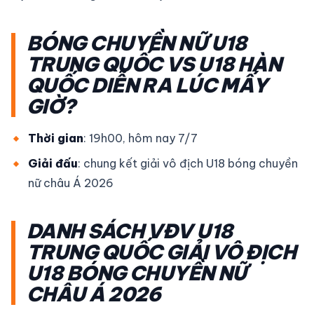
BÓNG CHUYỀN NỮ U18
TRUNG QUỐC VS U18 HÀN
QUỐC DIỄN RA LÚC MẤY
GIỜ?
Thời gian
: 19h00, hôm nay 7/7
Giải đấu
: chung kết giải vô địch U18 bóng chuyền
nữ châu Á 2026
DANH SÁCH VĐV U18
TRUNG QUỐC GIẢI VÔ ĐỊCH
U18 BÓNG CHUYỀN NỮ
CHÂU Á 2026