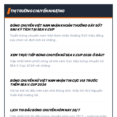
THỊ TRƯỜNG CHUYỂN NHƯỢNG
BÓNG CHUYỀN VIỆT NAM NHẬN KHOẢN THƯỞNG GÂY SỐT
SAU KỲ TÍCH TẠI SEA V.CUP
Tuyển bóng chuyền nam Việt Nam nhận thưởng 500 triệu đồng
sau chức vô địch lịch sử chặng…
XEM TRỰC TIẾP BÓNG CHUYỀN NỮ SEA V.CUP 2026 Ở ĐÂU?
Cập nhật kênh phát sóng và link xem trực tiếp bóng chuyền nữ
SEA V.Cup 2026 với chặng…
BÓNG CHUYỀN NỮ VIỆT NAM NHẬN TIN CỰC VUI TRƯỚC
THỀM SEA V.CUP 2026
Với lợi thế thi đấu trên sân nhà Đông Anh, thầy trò HLV Nguyễn
Tuấn Kiệt hướng tới…
LỊCH THI ĐẤU BÓNG CHUYỀN HÔM NAY 28/7
Cập nhật lịch thi đấu bóng chuyền hôm nay 28/7 – ngày hạ màn