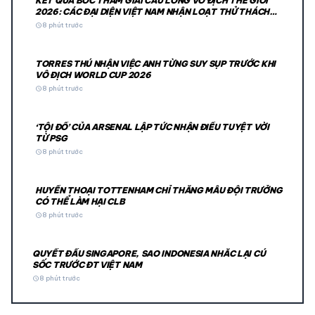
KẾT QUẢ BỐC THĂM GIẢI CẦU LÔNG VÔ ĐỊCH THẾ GIỚI
2026: CÁC ĐẠI DIỆN VIỆT NAM NHẬN LOẠT THỬ THÁCH
CỰC ĐẠI
schedule
8 phút trước
TORRES THÚ NHẬN VIỆC ANH TỪNG SUY SỤP TRƯỚC KHI
VÔ ĐỊCH WORLD CUP 2026
schedule
8 phút trước
‘TỘI ĐỒ’ CỦA ARSENAL LẬP TỨC NHẬN ĐIỀU TUYỆT VỜI
TỪ PSG
schedule
8 phút trước
HUYỀN THOẠI TOTTENHAM CHỈ THẲNG MẪU ĐỘI TRƯỞNG
CÓ THỂ LÀM HẠI CLB
schedule
8 phút trước
QUYẾT ĐẤU SINGAPORE, SAO INDONESIA NHẮC LẠI CÚ
SỐC TRƯỚC ĐT VIỆT NAM
schedule
8 phút trước