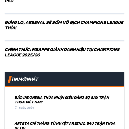
PSG
ĐỪNG LO, ARSENAL SẼ SỚM VÔ ĐỊCH CHAMPIONS LEAGUE
THÔI!
CHÍNH THỨC: MBAPPE GIÀNH DANH HIỆU TẠI CHAMPIONS
LEAGUE 2025/26
TIN MỚI NHẤT
BÁO INDONESIA THỪA NHẬN ĐIỀU ĐÁNG SỢ SAU TRẬN
THUA VIỆT NAM
schedule
1 ngày trước
ARTETA CHỈ THẲNG TỬ HUYỆT ARSENAL SAU TRẬN THUA
BETIS