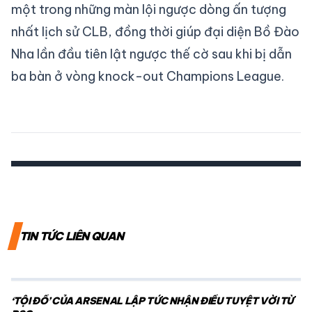
một trong những màn lội ngược dòng ấn tượng
nhất lịch sử CLB, đồng thời giúp đại diện Bồ Đào
Nha lần đầu tiên lật ngược thế cờ sau khi bị dẫn
ba bàn ở vòng knock-out Champions League.
TIN TỨC LIÊN QUAN
‘TỘI ĐỒ’ CỦA ARSENAL LẬP TỨC NHẬN ĐIỀU TUYỆT VỜI TỪ