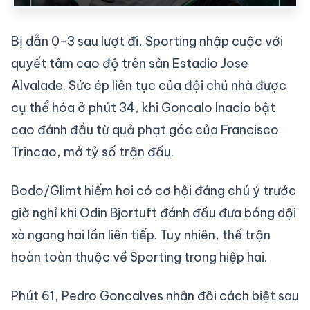
Bị dẫn 0-3 sau lượt đi, Sporting nhập cuộc với
quyết tâm cao độ trên sân Estadio Jose
Alvalade. Sức ép liên tục của đội chủ nhà được
cụ thể hóa ở phút 34, khi Goncalo Inacio bật
cao đánh đầu từ quả phạt góc của Francisco
Trincao, mở tỷ số trận đấu.
Bodo/Glimt hiếm hoi có cơ hội đáng chú ý trước
giờ nghỉ khi Odin Bjortuft đánh đầu đưa bóng dội
xà ngang hai lần liên tiếp. Tuy nhiên, thế trận
hoàn toàn thuộc về Sporting trong hiệp hai.
Phút 61, Pedro Goncalves nhân đôi cách biệt sau