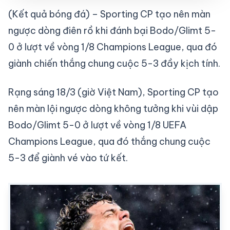
(Kết quả bóng đá) – Sporting CP tạo nên màn
ngược dòng điên rồ khi đánh bại Bodo/Glimt 5-
0 ở lượt về vòng 1/8 Champions League, qua đó
giành chiến thắng chung cuộc 5-3 đầy kịch tính.
Rạng sáng 18/3 (giờ Việt Nam), Sporting CP tạo
nên màn lội ngược dòng không tưởng khi vùi dập
Bodo/Glimt 5-0 ở lượt về vòng 1/8 UEFA
Champions League, qua đó thắng chung cuộc
5-3 để giành vé vào tứ kết.