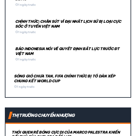
schedule
1 ngày trước
CHÍNH THỨC: CHÂN SÚT VĨ ĐẠI NHẤT LỊCH SỬ BỊ LOẠI CỰC
SỐC Ở TUYỂN VIỆT NAM
schedule
1 ngày trước
BÁO INDONESIA NÓI VỀ QUYẾT ĐỊNH BẤT LỰC TRƯỚC ĐT
VIỆT NAM
schedule
1 ngày trước
SÓNG GIÓ CHƯA TAN, FIFA CHÍNH THỨC BỊ TỐ DÀN XẾP
CHUNG KẾT WORLD CUP
schedule
1 ngày trước
THỊ TRƯỜNG CHUYỂN NHƯỢNG
THÓI QUEN RÊ BÓNG CỰC DỊ CỦA MARCO PALESTRA KHIẾN