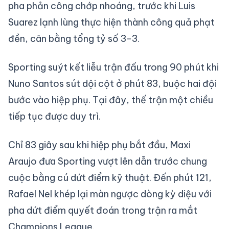
pha phản công chớp nhoáng, trước khi Luis
Suarez lạnh lùng thực hiện thành công quả phạt
đền, cân bằng tổng tỷ số 3-3.
Sporting suýt kết liễu trận đấu trong 90 phút khi
Nuno Santos sút dội cột ở phút 83, buộc hai đội
bước vào hiệp phụ. Tại đây, thế trận một chiều
tiếp tục được duy trì.
Chỉ 83 giây sau khi hiệp phụ bắt đầu, Maxi
Araujo đưa Sporting vượt lên dẫn trước chung
cuộc bằng cú dứt điểm kỹ thuật. Đến phút 121,
Rafael Nel khép lại màn ngược dòng kỳ diệu với
pha dứt điểm quyết đoán trong trận ra mắt
Champions League.