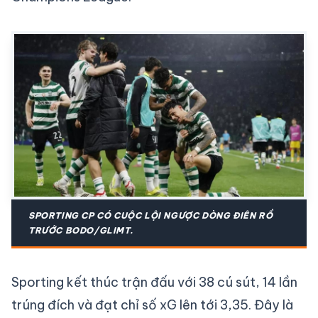
SPORTING CP CÓ CUỘC LỘI NGƯỢC DÒNG ĐIÊN RỒ
TRƯỚC BODO/GLIMT.
Sporting kết thúc trận đấu với 38 cú sút, 14 lần
trúng đích và đạt chỉ số xG lên tới 3,35. Đây là