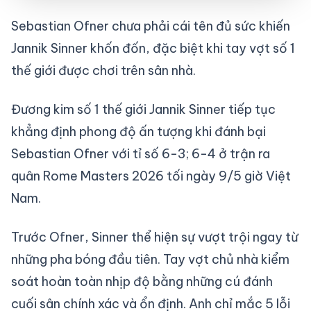
Sebastian Ofner chưa phải cái tên đủ sức khiến
Jannik Sinner khốn đốn, đặc biệt khi tay vợt số 1
thế giới được chơi trên sân nhà.
Đương kim số 1 thế giới Jannik Sinner tiếp tục
khẳng định phong độ ấn tượng khi đánh bại
Sebastian Ofner với tỉ số 6-3; 6-4 ở trận ra
quân Rome Masters 2026 tối ngày 9/5 giờ Việt
Nam.
Trước Ofner, Sinner thể hiện sự vượt trội ngay từ
những pha bóng đầu tiên. Tay vợt chủ nhà kiểm
soát hoàn toàn nhịp độ bằng những cú đánh
cuối sân chính xác và ổn định. Anh chỉ mắc 5 lỗi