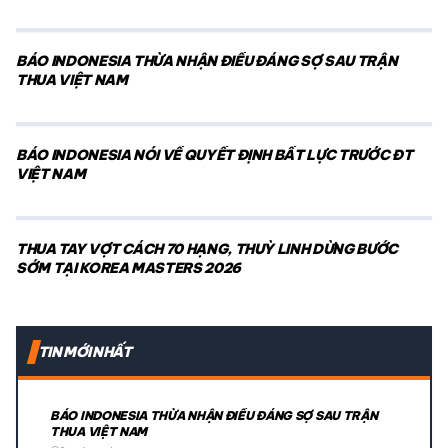
BÁO INDONESIA THỪA NHẬN ĐIỀU ĐÁNG SỢ SAU TRẬN
THUA VIỆT NAM
BÁO INDONESIA NÓI VỀ QUYẾT ĐỊNH BẤT LỰC TRƯỚC ĐT
VIỆT NAM
THUA TAY VỢT CÁCH 70 HẠNG, THUỲ LINH DỪNG BƯỚC
SỚM TẠI KOREA MASTERS 2026
TIN MỚI NHẤT
BÁO INDONESIA THỪA NHẬN ĐIỀU ĐÁNG SỢ SAU TRẬN
THUA VIỆT NAM