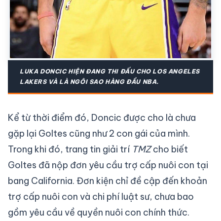
LUKA DONCIC HIỆN ĐANG THI ĐẤU CHO LOS ANGELES
LAKERS VÀ LÀ NGÔI SAO HÀNG ĐẦU NBA.
Kể từ thời điểm đó, Doncic được cho là chưa
gặp lại Goltes cũng như 2 con gái của mình.
Trong khi đó, trang tin giải trí
TMZ
cho biết
Goltes đã nộp đơn yêu cầu trợ cấp nuôi con tại
bang California. Đơn kiện chỉ đề cập đến khoản
trợ cấp nuôi con và chi phí luật sư, chưa bao
gồm yêu cầu về quyền nuôi con chính thức.