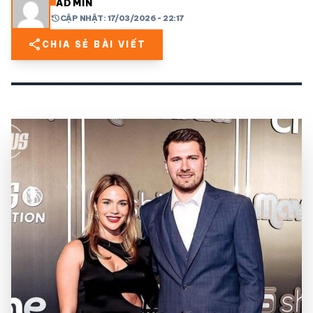
ADMIN
history
CẬP NHẬT: 17/03/2026 - 22:17
share
mail
© 2026 TT24H
share
CHIA SẺ BÀI VIẾT