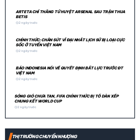
ARTETA CHỈ THẲNG TỬ HUYỆT ARSENAL SAU TRẬN THUA
BETIS
schedule
2 ngày trước
CHÍNH THỨC: CHÂN SÚT VĨ ĐẠI NHẤT LỊCH SỬ BỊ LOẠI CỰC
SỐC Ở TUYỂN VIỆT NAM
schedule
2 ngày trước
BÁO INDONESIA NÓI VỀ QUYẾT ĐỊNH BẤT LỰC TRƯỚC ĐT
VIỆT NAM
schedule
2 ngày trước
SÓNG GIÓ CHƯA TAN, FIFA CHÍNH THỨC BỊ TỐ DÀN XẾP
CHUNG KẾT WORLD CUP
schedule
2 ngày trước
THỊ TRƯỜNG CHUYỂN NHƯỢNG