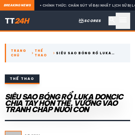
S
• CHÍNH THỨC: CHÂN SÚT VĨ ĐẠI NHẤT LỊCH SỬ BỊ LOẠI CỰC 
BREAKING NEWS
menu
search
TT
24H
stadium
SCORES
search
TRANG
THỂ
chevron_right
chevron_right
SIÊU SAO BÓNG RỔ LUKA
CHỦ
THAO
expand_more
CÁC GIẢI NGOẠI HẠNG
DONCIC CHIA TAY HÔN THÊ,
VƯỚNG VÀO TRANH CHẤP NUÔI
CON
expand_more
THỂ THAO TRONG NƯỚC
THỂ THAO
expand_more
SIÊU SAO BÓNG RỔ LUKA DONCIC
THỂ THAO
CHIA TAY HÔN THÊ, VƯỚNG VÀO
TRANH CHẤP NUÔI CON
VIDEO
LỊCH THI ĐẤU