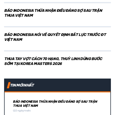
BÁO INDONESIA THỪA NHẬN ĐIỀU ĐÁNG SỢ SAU TRẬN
THUA VIỆT NAM
BÁO INDONESIA NÓI VỀ QUYẾT ĐỊNH BẤT LỰC TRƯỚC ĐT
VIỆT NAM
THUA TAY VỢT CÁCH 70 HẠNG, THUỲ LINH DỪNG BƯỚC
SỚM TẠI KOREA MASTERS 2026
TIN MỚI NHẤT
BÁO INDONESIA THỪA NHẬN ĐIỀU ĐÁNG SỢ SAU TRẬN
THUA VIỆT NAM
schedule
2 ngày trước