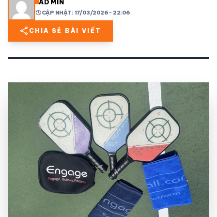
ADMIN
history
CẬP NHẬT: 17/03/2026 - 22:06
share
mail
© 2026 TT24H
share
CHIA SẺ BÀI VIẾT