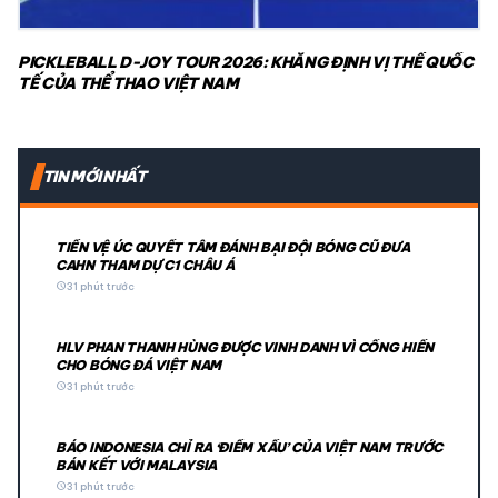
PICKLEBALL D-JOY TOUR 2026: KHẲNG ĐỊNH VỊ THẾ QUỐC
TẾ CỦA THỂ THAO VIỆT NAM
TIN MỚI NHẤT
TIỀN VỆ ÚC QUYẾT TÂM ĐÁNH BẠI ĐỘI BÓNG CŨ ĐƯA
CAHN THAM DỰ C1 CHÂU Á
schedule
31 phút trước
HLV PHAN THANH HÙNG ĐƯỢC VINH DANH VÌ CỐNG HIẾN
CHO BÓNG ĐÁ VIỆT NAM
schedule
31 phút trước
BÁO INDONESIA CHỈ RA ‘ĐIỀM XẤU’ CỦA VIỆT NAM TRƯỚC
BÁN KẾT VỚI MALAYSIA
schedule
31 phút trước