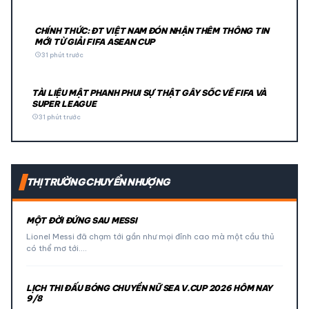
CHÍNH THỨC: ĐT VIỆT NAM ĐÓN NHẬN THÊM THÔNG TIN
MỚI TỪ GIẢI FIFA ASEAN CUP
schedule
31 phút trước
TÀI LIỆU MẬT PHANH PHUI SỰ THẬT GÂY SỐC VỀ FIFA VÀ
SUPER LEAGUE
schedule
31 phút trước
THỊ TRƯỜNG CHUYỂN NHƯỢNG
MỘT ĐỜI ĐỨNG SAU MESSI
Lionel Messi đã chạm tới gần như mọi đỉnh cao mà một cầu thủ
có thể mơ tới.…
LỊCH THI ĐẤU BÓNG CHUYỀN NỮ SEA V.CUP 2026 HÔM NAY
9/8