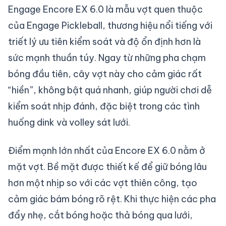
Engage Encore EX 6.0 là mẫu vợt quen thuộc
của Engage Pickleball, thương hiệu nổi tiếng với
triết lý ưu tiên kiểm soát và độ ổn định hơn là
sức mạnh thuần túy. Ngay từ những pha chạm
bóng đầu tiên, cây vợt này cho cảm giác rất
“hiền”, không bật quá nhanh, giúp người chơi dễ
kiểm soát nhịp đánh, đặc biệt trong các tình
huống dink và volley sát lưới.
Điểm mạnh lớn nhất của Encore EX 6.0 nằm ở
mặt vợt. Bề mặt được thiết kế để giữ bóng lâu
hơn một nhịp so với các vợt thiên công, tạo
cảm giác bám bóng rõ rệt. Khi thực hiện các pha
đẩy nhẹ, cắt bóng hoặc thả bóng qua lưới,