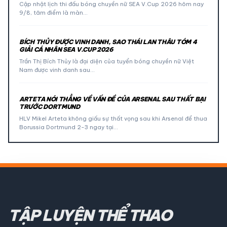
Cập nhật lịch thi đấu bóng chuyền nữ SEA V.Cup 2026 hôm nay
9/8, tâm điểm là màn…
BÍCH THỦY ĐƯỢC VINH DANH, SAO THÁI LAN THÂU TÓM 4
GIẢI CÁ NHÂN SEA V.CUP 2026
Trần Thị Bích Thủy là đại diện của tuyển bóng chuyền nữ Việt
Nam được vinh danh sau…
ARTETA NÓI THẲNG VỀ VẤN ĐỀ CỦA ARSENAL SAU THẤT BẠI
TRƯỚC DORTMUND
HLV Mikel Arteta không giấu sự thất vọng sau khi Arsenal để thua
Borussia Dortmund 2-3 ngay tại…
TẬP LUYỆN THỂ THAO