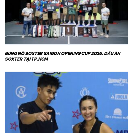
BÙNG NỔ SOXTER SAIGON OPENING CUP 2026: DẤU ẤN
SOXTER TẠI TP.HCM