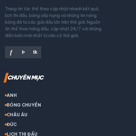
Trang tin tức thể thao cập nhật nhanh kết quả,
lịch thi đấu, bảng xếp hạng và những tin nóng
bóng đá từ các giải đấu lớn trên thế giới. Nguồn
tin thể thao hàng đầu, cập nhật 24/7 với những
diễn biến mới nhất từ sân cỏ thế giới.
play_arrow
f
tk
CHUYÊN MỤC
ANH
BÓNG CHUYỀN
CHÂU ÂU
ĐỨC
LỊCH THI ĐẤU