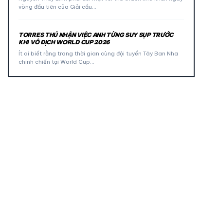
vòng đầu tiên của Giải cầu…
TORRES THÚ NHẬN VIỆC ANH TỪNG SUY SỤP TRƯỚC
KHI VÔ ĐỊCH WORLD CUP 2026
Ít ai biết rằng trong thời gian cùng đội tuyển Tây Ban Nha
chinh chiến tại World Cup…