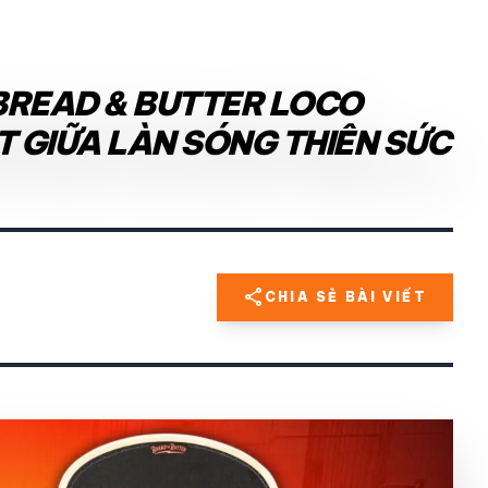
BREAD & BUTTER LOCO
T GIỮA LÀN SÓNG THIÊN SỨC
share
CHIA SẺ BÀI VIẾT