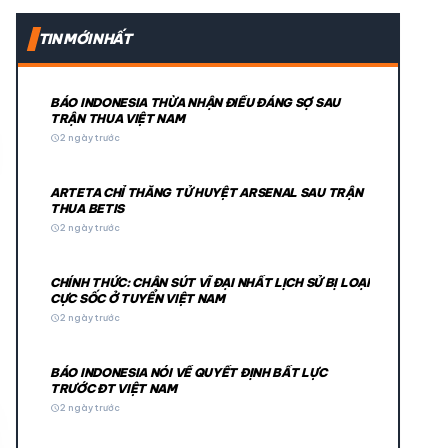
expand_more
TIN MỚI NHẤT
expand_more
BÁO INDONESIA THỪA NHẬN ĐIỀU ĐÁNG SỢ SAU
TRẬN THUA VIỆT NAM
schedule
2 ngày trước
ARTETA CHỈ THẲNG TỬ HUYỆT ARSENAL SAU TRẬN
THUA BETIS
schedule
2 ngày trước
CHÍNH THỨC: CHÂN SÚT VĨ ĐẠI NHẤT LỊCH SỬ BỊ LOẠI
© 2026 TT24H
CỰC SỐC Ở TUYỂN VIỆT NAM
schedule
2 ngày trước
BÁO INDONESIA NÓI VỀ QUYẾT ĐỊNH BẤT LỰC
TRƯỚC ĐT VIỆT NAM
schedule
2 ngày trước