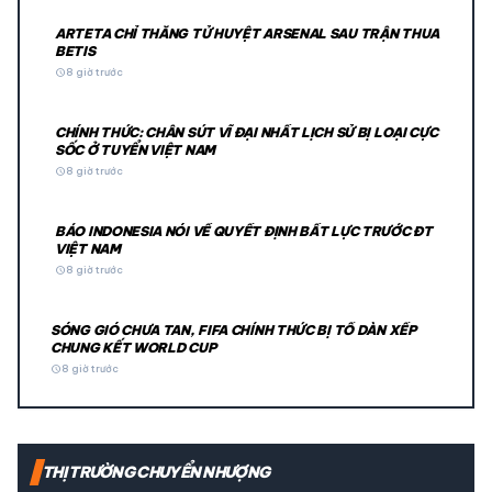
ARTETA CHỈ THẲNG TỬ HUYỆT ARSENAL SAU TRẬN THUA
BETIS
schedule
8 giờ trước
CHÍNH THỨC: CHÂN SÚT VĨ ĐẠI NHẤT LỊCH SỬ BỊ LOẠI CỰC
SỐC Ở TUYỂN VIỆT NAM
schedule
8 giờ trước
BÁO INDONESIA NÓI VỀ QUYẾT ĐỊNH BẤT LỰC TRƯỚC ĐT
VIỆT NAM
schedule
8 giờ trước
SÓNG GIÓ CHƯA TAN, FIFA CHÍNH THỨC BỊ TỐ DÀN XẾP
CHUNG KẾT WORLD CUP
schedule
8 giờ trước
THỊ TRƯỜNG CHUYỂN NHƯỢNG