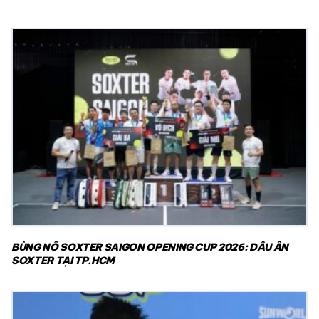
BÙNG NỔ SOXTER SAIGON OPENING CUP 2026: DẤU ẤN
SOXTER TẠI TP.HCM