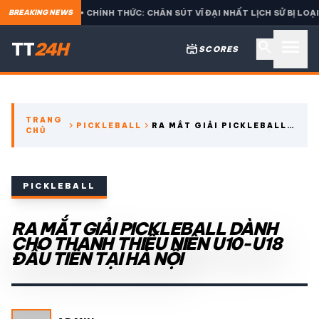
• CHÍNH THỨC: CHÂN SÚT VĨ ĐẠI NHẤT LỊCH SỬ BỊ LOẠI CỰC SỐC 
BREAKING NEWS
menu
search
TT
24H
stadium
SCORES
search
TRANG
chevron_right
chevron_right
PICKLEBALL
RA MẮT GIẢI PICKLEBALL
CHỦ
expand_more
CÁC GIẢI NGOẠI HẠNG
DÀNH CHO THANH THIẾU
NIÊN U10-U18 ĐẦU TIÊN
TẠI HÀ NỘI
expand_more
THỂ THAO TRONG NƯỚC
PICKLEBALL
expand_more
RA MẮT GIẢI PICKLEBALL DÀNH
THỂ THAO
CHO THANH THIẾU NIÊN U10-U18
ĐẦU TIÊN TẠI HÀ NỘI
VIDEO
LỊCH THI ĐẤU