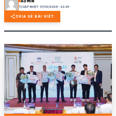
ADMIN
history
CẬP NHẬT: 17/03/2026 - 22:29
share
mail
© 2026 TT24H
share
CHIA SẺ BÀI VIẾT