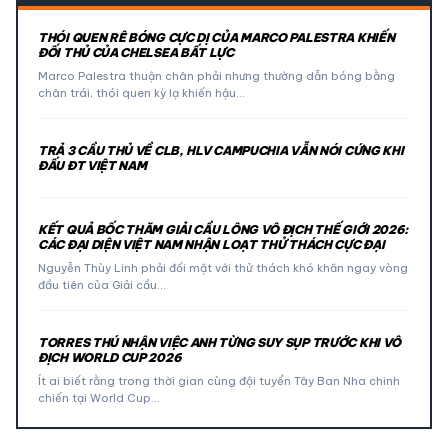
THÓI QUEN RÊ BÓNG CỰC DỊ CỦA MARCO PALESTRA KHIẾN
ĐỐI THỦ CỦA CHELSEA BẤT LỰC
Marco Palestra thuận chân phải nhưng thường dẫn bóng bằng
chân trái, thói quen kỳ lạ khiến hậu…
TRẢ 3 CẦU THỦ VỀ CLB, HLV CAMPUCHIA VẪN NÓI CỨNG KHI
ĐẤU ĐT VIỆT NAM
KẾT QUẢ BỐC THĂM GIẢI CẦU LÔNG VÔ ĐỊCH THẾ GIỚI 2026:
CÁC ĐẠI DIỆN VIỆT NAM NHẬN LOẠT THỬ THÁCH CỰC ĐẠI
Nguyễn Thùy Linh phải đối mặt với thử thách khó khăn ngay vòng
đầu tiên của Giải cầu…
TORRES THÚ NHẬN VIỆC ANH TỪNG SUY SỤP TRƯỚC KHI VÔ
ĐỊCH WORLD CUP 2026
Ít ai biết rằng trong thời gian cùng đội tuyển Tây Ban Nha chinh
chiến tại World Cup…