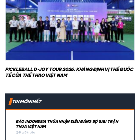
PICKLEBALL D-JOY TOUR 2026: KHẲNG ĐỊNH VỊ THẾ QUỐC
TẾ CỦA THỂ THAO VIỆT NAM
TIN MỚI NHẤT
BÁO INDONESIA THỪA NHẬN ĐIỀU ĐÁNG SỢ SAU TRẬN
THUA VIỆT NAM
schedule
8 giờ trước