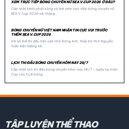
XEM TRỰC TIẾP BÓNG CHUYỀN NỮ SEA V.CUP 2026 Ở ĐÂU?
Cập nhật kênh phát sóng và link xem trực tiếp bóng chuyền nữ
SEA V.Cup 2026 với chặng…
BÓNG CHUYỀN NỮ VIỆT NAM NHẬN TIN CỰC VUI TRƯỚC
THỀM SEA V.CUP 2026
Với lợi thế thi đấu trên sân nhà Đông Anh, thầy trò HLV Nguyễn
Tuấn Kiệt hướng tới…
LỊCH THI ĐẤU BÓNG CHUYỀN HÔM NAY 28/7
Cập nhật lịch thi đấu bóng chuyền hôm nay 28/7 – ngày hạ màn
Cúp các CLB bóng…
TẬP LUYỆN THỂ THAO