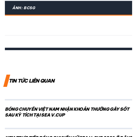
ẢNH: BCSG
TIN TỨC LIÊN QUAN
BÓNG CHUYỀN VIỆT NAM NHẬN KHOẢN THƯỞNG GÂY SỐT
SAU KỲ TÍCH TẠI SEA V.CUP