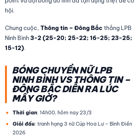
point và đội bóng áo lính đã tận dụng triệt để cơ
hội.
Chung cuộc,
Thông tin – Đông Bắc
thắng LPB
Ninh Bình
3-2 (25-20; 25-22; 16-25; 23-25;
15-12)
.
BÓNG CHUYỀN NỮ LPB
NINH BÌNH VS THÔNG TIN –
ĐÔNG BẮC DIỄN RA LÚC
MẤY GIỜ?
Thời gian
: 14h00, hôm nay 23/3
Giải đấu
: tranh hạng 3 nữ Cúp Hoa Lư – Bình Điền
2026