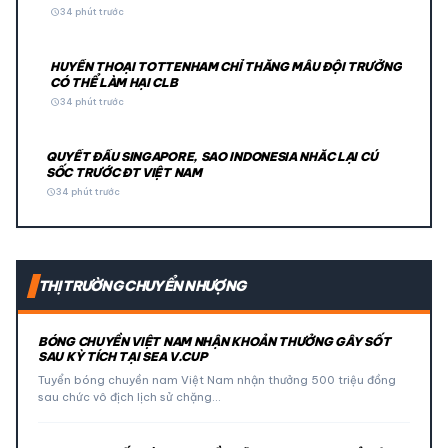
schedule
34 phút trước
HUYỀN THOẠI TOTTENHAM CHỈ THẲNG MẪU ĐỘI TRƯỞNG
CÓ THỂ LÀM HẠI CLB
schedule
34 phút trước
QUYẾT ĐẤU SINGAPORE, SAO INDONESIA NHẮC LẠI CÚ
SỐC TRƯỚC ĐT VIỆT NAM
schedule
34 phút trước
THỊ TRƯỜNG CHUYỂN NHƯỢNG
BÓNG CHUYỀN VIỆT NAM NHẬN KHOẢN THƯỞNG GÂY SỐT
SAU KỲ TÍCH TẠI SEA V.CUP
Tuyển bóng chuyền nam Việt Nam nhận thưởng 500 triệu đồng
sau chức vô địch lịch sử chặng…