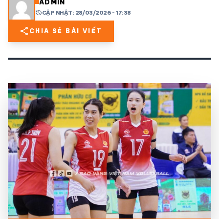
ADMIN
history
CẬP NHẬT: 28/03/2026 - 17:38
share
mail
© 2026 TT24H
share
CHIA SẺ BÀI VIẾT