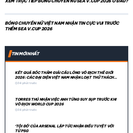
XEM TRỰC TIẾP BÓNG CHUYỀN NỮ SEA V.CUP 2026 Ở ĐÂU?
BÓNG CHUYỀN NỮ VIỆT NAM NHẬN TIN CỰC VUI TRƯỚC
THỀM SEA V.CUP 2026
TIN MỚI NHẤT
KẾT QUẢ BỐC THĂM GIẢI CẦU LÔNG VÔ ĐỊCH THẾ GIỚI
2026: CÁC ĐẠI DIỆN VIỆT NAM NHẬN LOẠT THỬ THÁCH
CỰC ĐẠI
schedule
34 phút trước
TORRES THÚ NHẬN VIỆC ANH TỪNG SUY SỤP TRƯỚC KHI
VÔ ĐỊCH WORLD CUP 2026
schedule
34 phút trước
‘TỘI ĐỒ’ CỦA ARSENAL LẬP TỨC NHẬN ĐIỀU TUYỆT VỜI
TỪ PSG