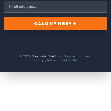
arrow_forward
ĐĂNG KÝ NGAY
© 2026
Tập Luyện Thể Thao
. Bảo lưu mọi quyền.
Bản quyền
Quảng cáo
Liên hệ