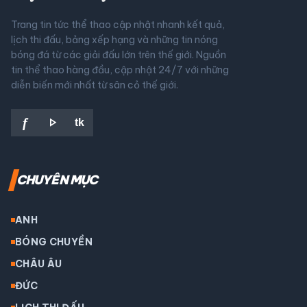
Trang tin tức thể thao cập nhật nhanh kết quả,
lịch thi đấu, bảng xếp hạng và những tin nóng
bóng đá từ các giải đấu lớn trên thế giới. Nguồn
tin thể thao hàng đầu, cập nhật 24/7 với những
diễn biến mới nhất từ sân cỏ thế giới.
play_arrow
f
tk
CHUYÊN MỤC
ANH
BÓNG CHUYỀN
CHÂU ÂU
ĐỨC