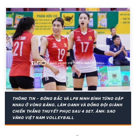
THÔNG TIN – ĐÔNG BẮC VÀ LPB NINH BÌNH TỪNG GẶP
NHAU Ở VÒNG BẢNG, LÂM OANH VÀ ĐỒNG ĐỘI GIÀNH
CHIẾN THẮNG THUYẾT PHỤC SAU 4 SET. ẢNH: SAO
VÀNG VIỆT NAM VOLLEYBALL