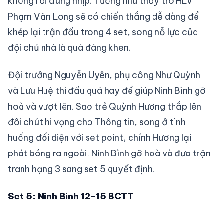
không rơi đúng nhịp. Tưởng như thầy trò HLV
Phạm Văn Long sẽ có chiến thắng dễ dàng để
khép lại trận đấu trong 4 set, song nỗ lực của
đội chủ nhà là quá đáng khen.
Đội trưởng Nguyễn Uyên, phụ công Như Quỳnh
và Lưu Huệ thi đấu quá hay để giúp Ninh Bình gỡ
hoà và vượt lên. Sao trẻ Quỳnh Hương thắp lên
đôi chút hi vọng cho Thông tin, song ở tình
huống đối diện với set point, chính Hương lại
phát bóng ra ngoài, Ninh Bình gỡ hoà và đưa trận
tranh hạng 3 sang set 5 quyết định.
Set 5: Ninh Bình 12-15 BCTT