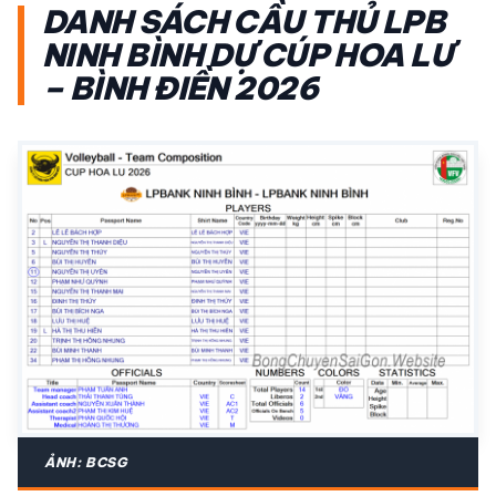
DANH SÁCH CẦU THỦ LPB
NINH BÌNH DỰ CÚP HOA LƯ
– BÌNH ĐIỀN 2026
ẢNH: BCSG