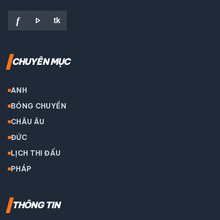
play_arrow
f
tk
CHUYÊN MỤC
ANH
BÓNG CHUYỀN
CHÂU ÂU
ĐỨC
LỊCH THI ĐẤU
PHÁP
THÔNG TIN