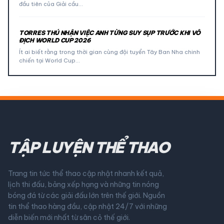
đầu tiên của Giải cầu…
TORRES THÚ NHẬN VIỆC ANH TỪNG SUY SỤP TRƯỚC KHI VÔ
ĐỊCH WORLD CUP 2026
Ít ai biết rằng trong thời gian cùng đội tuyển Tây Ban Nha chinh
chiến tại World Cup…
TẬP LUYỆN THỂ THAO
Trang tin tức thể thao cập nhật nhanh kết quả,
lịch thi đấu, bảng xếp hạng và những tin nóng
bóng đá từ các giải đấu lớn trên thế giới. Nguồn
tin thể thao hàng đầu, cập nhật 24/7 với những
diễn biến mới nhất từ sân cỏ thế giới.