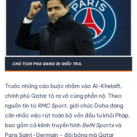
CHỦ TỊCH PSG ĐANG BỊ ĐIỀU TRA.
Trước những cáo buộc nhắm vào Al-Khelaifi,
chính phủ Qatar tỏ ra vô cùng phẫn nộ. Theo
nguồn tin từ
RMC Sport
, giới chức Doha đang
cân nhắc việc rút toàn bộ vốn đầu tư khỏi Pháp,
bao gồm cả kênh truyền hình
BeIN Sports
và
Paris Saint-Germain – đội bóng mà Qatar