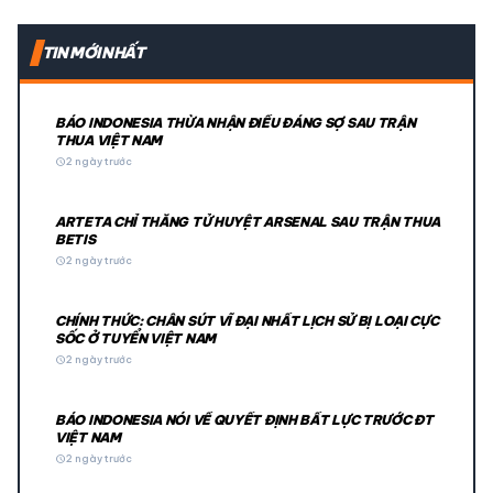
TIN MỚI NHẤT
BÁO INDONESIA THỪA NHẬN ĐIỀU ĐÁNG SỢ SAU TRẬN
THUA VIỆT NAM
schedule
2 ngày trước
ARTETA CHỈ THẲNG TỬ HUYỆT ARSENAL SAU TRẬN THUA
BETIS
schedule
2 ngày trước
CHÍNH THỨC: CHÂN SÚT VĨ ĐẠI NHẤT LỊCH SỬ BỊ LOẠI CỰC
SỐC Ở TUYỂN VIỆT NAM
schedule
2 ngày trước
BÁO INDONESIA NÓI VỀ QUYẾT ĐỊNH BẤT LỰC TRƯỚC ĐT
VIỆT NAM
schedule
2 ngày trước