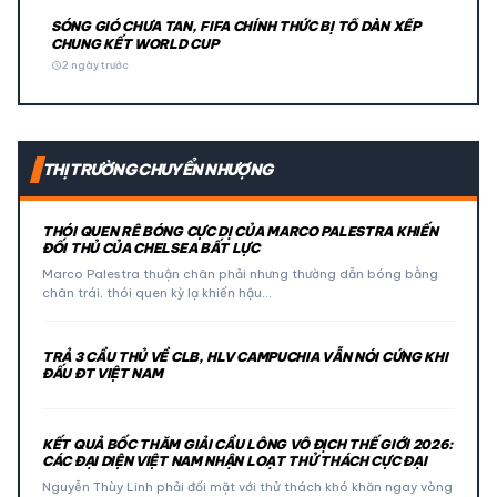
SÓNG GIÓ CHƯA TAN, FIFA CHÍNH THỨC BỊ TỐ DÀN XẾP
CHUNG KẾT WORLD CUP
schedule
2 ngày trước
THỊ TRƯỜNG CHUYỂN NHƯỢNG
THÓI QUEN RÊ BÓNG CỰC DỊ CỦA MARCO PALESTRA KHIẾN
ĐỐI THỦ CỦA CHELSEA BẤT LỰC
Marco Palestra thuận chân phải nhưng thường dẫn bóng bằng
chân trái, thói quen kỳ lạ khiến hậu…
TRẢ 3 CẦU THỦ VỀ CLB, HLV CAMPUCHIA VẪN NÓI CỨNG KHI
ĐẤU ĐT VIỆT NAM
KẾT QUẢ BỐC THĂM GIẢI CẦU LÔNG VÔ ĐỊCH THẾ GIỚI 2026:
CÁC ĐẠI DIỆN VIỆT NAM NHẬN LOẠT THỬ THÁCH CỰC ĐẠI
Nguyễn Thùy Linh phải đối mặt với thử thách khó khăn ngay vòng