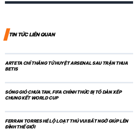
TIN TỨC LIÊN QUAN
ARTETA CHỈ THẲNG TỬ HUYỆT ARSENAL SAU TRẬN THUA
BETIS
SÓNG GIÓ CHƯA TAN, FIFA CHÍNH THỨC BỊ TỐ DÀN XẾP
CHUNG KẾT WORLD CUP
FERRAN TORRES HÉ LỘ LOẠT THÚ VUI BẤT NGỜ GIÚP LÊN
ĐỈNH THẾ GIỚI