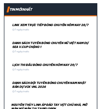
expand_more
TIN MỚI NHẤT
expand_more
LINK XEM TRỰC TIẾP BÓNG CHUYỀN HÔM NAY 28/7
schedule
7 ngày trước
DANH SÁCH TUYỂN BÓNG CHUYỀN NỮ VIỆT NAM DỰ
SEA V.CUP CHẶNG 1
schedule
7 ngày trước
LỊCH THI ĐẤU BÓNG CHUYỀN HÔM NAY 29/7
© 2026 TT24H
schedule
7 ngày trước
DANH SÁCH ĐỘI TUYỂN BÓNG CHUYỀN NAM NHẬT
BẢN DỰ VCK VNL 2026
schedule
7 ngày trước
NGUYỄN THÙY LINH ÁP ĐẢO TAY VỢT CHỦ NHÀ, MỞ
MÀN MỸ MÃN TẠI TAIPEI OPEN