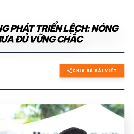
G PHÁT TRIỂN LỆCH: NÓNG
HƯA ĐỦ VỮNG CHẮC
share
CHIA SẺ BÀI VIẾT