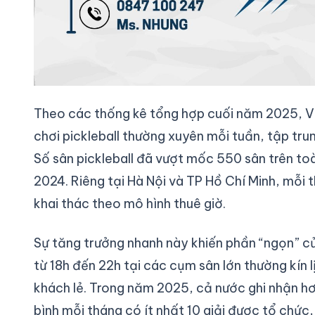
Theo các thống kê tổng hợp cuối năm 2025, V
chơi pickleball thường xuyên mỗi tuần, tập tru
Số sân pickleball đã vượt mốc 550 sân trên to
2024. Riêng tại Hà Nội và TP Hồ Chí Minh, mỗi 
khai thác theo mô hình thuê giờ.
Sự tăng trưởng nhanh này khiến phần “ngọn” củ
từ 18h đến 22h tại các cụm sân lớn thường kín l
khách lẻ. Trong năm 2025, cả nước ghi nhận hơn
bình mỗi tháng có ít nhất 10 giải được tổ chức