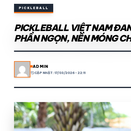
PICKLEBALL
THỂ THAO TRONG NƯỚC
PICKLEBALL VIỆT NAM ĐAN
THỂ THAO
PHẦN NGỌN, NỀN MÓNG C
VIDEO
LỊCH THI ĐẤU
ADMIN
history
CẬP NHẬT: 17/03/2026 - 22:11
share
mail