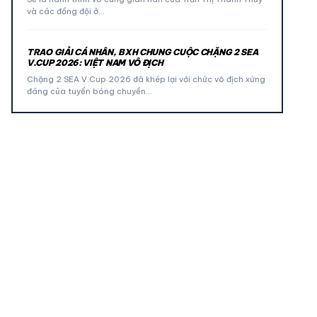
và các đồng đội ở…
TRAO GIẢI CÁ NHÂN, BXH CHUNG CUỘC CHẶNG 2 SEA
V.CUP 2026: VIỆT NAM VÔ ĐỊCH
Chặng 2 SEA V.Cup 2026 đã khép lại với chức vô địch xứng
đáng của tuyển bóng chuyền…