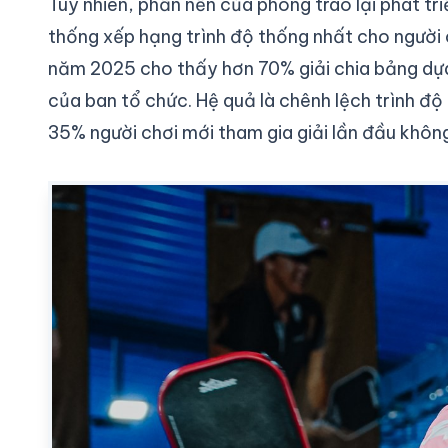
Tuy nhiên, phần nền của phong trào lại phát tr
thống xếp hạng trình độ thống nhất cho người c
năm 2025 cho thấy hơn 70% giải chia bảng dựa 
của ban tổ chức. Hệ quả là chênh lệch trình độ
35% người chơi mới tham gia giải lần đầu không 