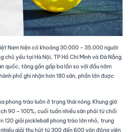
iệt Nam hiện có khoảng 30.000 – 35.000 người
ng chủ yếu tại Hà Nội, TP Hồ Chí Minh và Đà Nẵng.
àn quốc, tăng gần gấp ba lần so với đầu năm
thành phố ghi nhận hơn 180 sân, phần lớn được
a phong trào luôn ở trạng thái nóng. Khung giờ
ịch 90 – 100%, cuối tuần nhiều sân phải từ chối
 120 giải pickleball phong trào lớn nhỏ, trung
, nhiều giải thu hút từ 300 đến 600 vận động viên