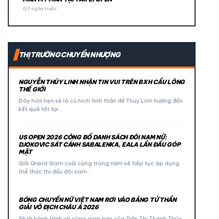
schedule
7 ngày trước
THỊ TRƯỜNG CHUYỂN NHƯỢNG
NGUYỄN THÙY LINH NHẬN TIN VUI TRÊN BXH CẦU LÔNG
THẾ GIỚI
Đây hứa hẹn sẽ là cú hích tinh thần để Thùy Linh hướng đến
kết quả tốt tại…
US OPEN 2026 CÔNG BỐ DANH SÁCH ĐÔI NAM NỮ:
DJOKOVIC SÁT CÁNH SABALENKA, EALA LẦN ĐẦU GÓP
MẶT
Giải Grand Slam cuối cùng trong năm sẽ tiếp tục áp dụng
thể thức thi đấu đôi nam…
BÓNG CHUYỀN NỮ VIỆT NAM RƠI VÀO BẢNG TỬ THẦN
GIẢI VÔ ĐỊCH CHÂU Á 2026
Sẽ là hành trình vô cùng gian nan của Trần Thị Thanh Thúy