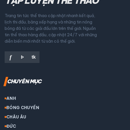
TẬP LUYỆN THỂ THAO
Trang tin tức thể thao cập nhật nhanh kết quả,
lịch thi đấu, bảng xếp hạng và những tin nóng
bóng đá từ các giải đấu lớn trên thế giới. Nguồn
tin thể thao hàng đầu, cập nhật 24/7 với những
diễn biến mới nhất từ sân cỏ thế giới.
play_arrow
f
tk
CHUYÊN MỤC
ANH
BÓNG CHUYỀN
CHÂU ÂU
ĐỨC