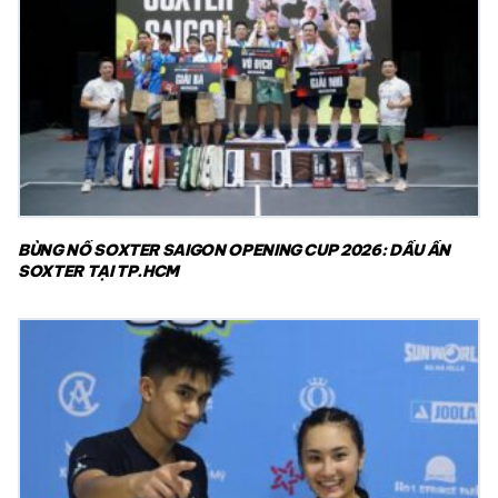
BÙNG NỔ SOXTER SAIGON OPENING CUP 2026: DẤU ẤN
SOXTER TẠI TP.HCM