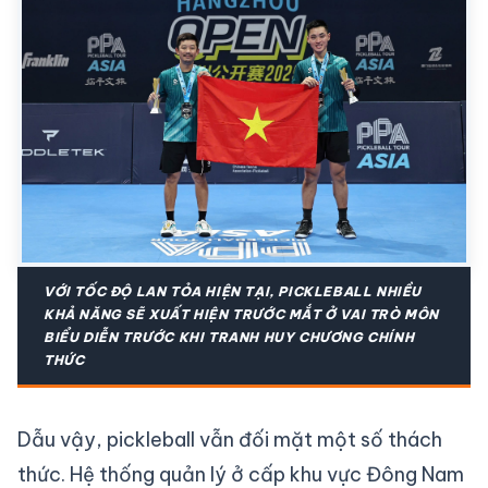
VỚI TỐC ĐỘ LAN TỎA HIỆN TẠI, PICKLEBALL NHIỀU
KHẢ NĂNG SẼ XUẤT HIỆN TRƯỚC MẮT Ở VAI TRÒ MÔN
BIỂU DIỄN TRƯỚC KHI TRANH HUY CHƯƠNG CHÍNH
THỨC
Dẫu vậy, pickleball vẫn đối mặt một số thách
thức. Hệ thống quản lý ở cấp khu vực Đông Nam