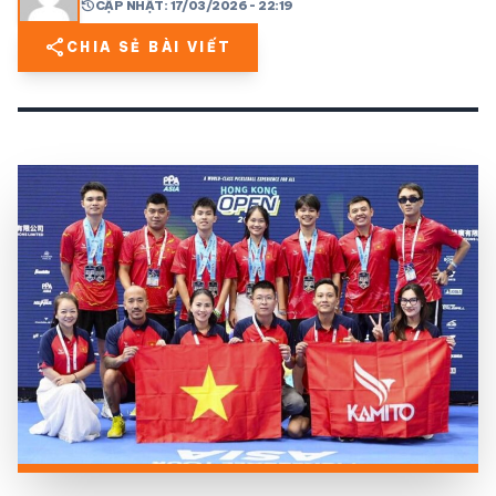
history
CẬP NHẬT: 17/03/2026 - 22:19
share
CHIA SẺ BÀI VIẾT
share
mail
© 2026 TT24H