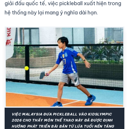
giải đấu quốc tế, việc pickleball xuất hiện trong
hệ thống này lại mang ý nghĩa dài hạn.
VIỆC MALAYSIA ĐƯA PICKLEBALL VÀO KIDSLYMPIC
2026 CHO THẤY MÔN THỂ THAO NÀY ĐÃ ĐƯỢC ĐỊNH
HƯỚNG PHÁT TRIỂN BÀI BẢN TỪ LỨA TUỔI NỀN TẢNG