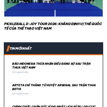
PICKLEBALL D-JOY TOUR 2026: KHẲNG ĐỊNH VỊ THẾ QUỐC
TẾ CỦA THỂ THAO VIỆT NAM
TIN MỚI NHẤT
BÁO INDONESIA THỪA NHẬN ĐIỀU ĐÁNG SỢ SAU TRẬN
THUA VIỆT NAM
schedule
3 ngày trước
ARTETA CHỈ THẲNG TỬ HUYỆT ARSENAL SAU TRẬN THUA
BETIS
schedule
3 ngày trước
CHÍNH THỨC: CHÂN SÚT VĨ ĐẠI NHẤT LỊCH SỬ BỊ LOẠI CỰC