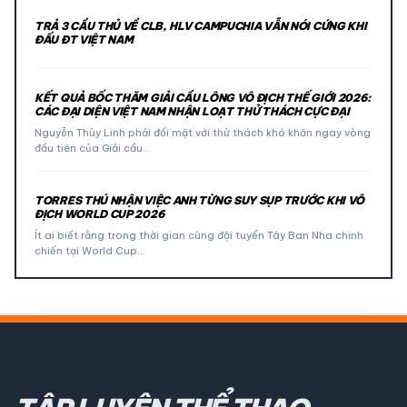
TRẢ 3 CẦU THỦ VỀ CLB, HLV CAMPUCHIA VẪN NÓI CỨNG KHI
ĐẤU ĐT VIỆT NAM
KẾT QUẢ BỐC THĂM GIẢI CẦU LÔNG VÔ ĐỊCH THẾ GIỚI 2026:
CÁC ĐẠI DIỆN VIỆT NAM NHẬN LOẠT THỬ THÁCH CỰC ĐẠI
Nguyễn Thùy Linh phải đối mặt với thử thách khó khăn ngay vòng
đầu tiên của Giải cầu…
TORRES THÚ NHẬN VIỆC ANH TỪNG SUY SỤP TRƯỚC KHI VÔ
ĐỊCH WORLD CUP 2026
Ít ai biết rằng trong thời gian cùng đội tuyển Tây Ban Nha chinh
chiến tại World Cup…