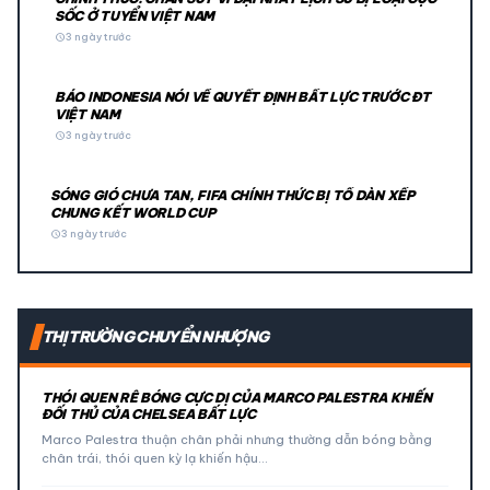
SỐC Ở TUYỂN VIỆT NAM
schedule
3 ngày trước
BÁO INDONESIA NÓI VỀ QUYẾT ĐỊNH BẤT LỰC TRƯỚC ĐT
VIỆT NAM
schedule
3 ngày trước
SÓNG GIÓ CHƯA TAN, FIFA CHÍNH THỨC BỊ TỐ DÀN XẾP
CHUNG KẾT WORLD CUP
schedule
3 ngày trước
THỊ TRƯỜNG CHUYỂN NHƯỢNG
THÓI QUEN RÊ BÓNG CỰC DỊ CỦA MARCO PALESTRA KHIẾN
ĐỐI THỦ CỦA CHELSEA BẤT LỰC
Marco Palestra thuận chân phải nhưng thường dẫn bóng bằng
chân trái, thói quen kỳ lạ khiến hậu…