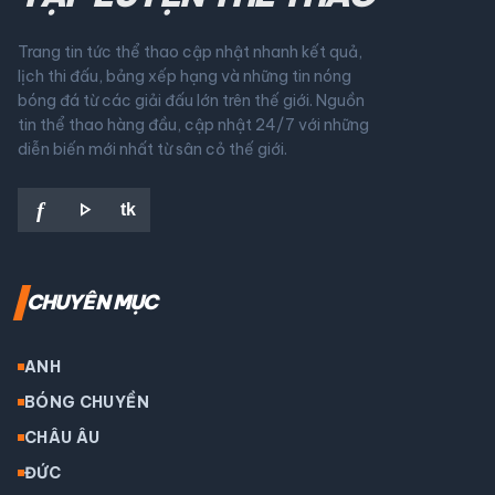
Trang tin tức thể thao cập nhật nhanh kết quả,
lịch thi đấu, bảng xếp hạng và những tin nóng
bóng đá từ các giải đấu lớn trên thế giới. Nguồn
tin thể thao hàng đầu, cập nhật 24/7 với những
diễn biến mới nhất từ sân cỏ thế giới.
play_arrow
f
tk
CHUYÊN MỤC
ANH
BÓNG CHUYỀN
CHÂU ÂU
ĐỨC