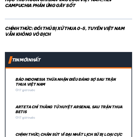
CAMPUCHIA PHẢN ỨNG GÂY SỐT
CHÍNH THỨC: ĐỐI THỦ BỊ XỬ THUA 0-5, TUYỂN VIỆT NAM
VẪN KHÔNG VÔ ĐỊCH
TIN MỚI NHẤT
BÁO INDONESIA THỪA NHẬN ĐIỀU ĐÁNG SỢ SAU TRẬN
THUA VIỆT NAM
schedule
17 giờ trước
ARTETA CHỈ THẲNG TỬ HUYỆT ARSENAL SAU TRẬN THUA
BETIS
schedule
17 giờ trước
CHÍNH THỨC: CHÂN SÚT VĨ ĐẠI NHẤT LỊCH SỬ BỊ LOẠI CỰC