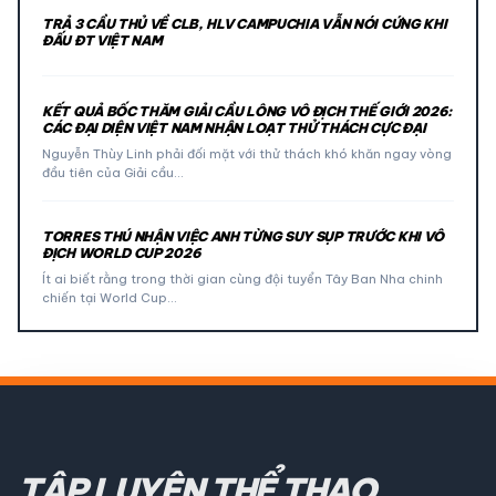
TRẢ 3 CẦU THỦ VỀ CLB, HLV CAMPUCHIA VẪN NÓI CỨNG KHI
ĐẤU ĐT VIỆT NAM
KẾT QUẢ BỐC THĂM GIẢI CẦU LÔNG VÔ ĐỊCH THẾ GIỚI 2026:
CÁC ĐẠI DIỆN VIỆT NAM NHẬN LOẠT THỬ THÁCH CỰC ĐẠI
Nguyễn Thùy Linh phải đối mặt với thử thách khó khăn ngay vòng
đầu tiên của Giải cầu…
TORRES THÚ NHẬN VIỆC ANH TỪNG SUY SỤP TRƯỚC KHI VÔ
ĐỊCH WORLD CUP 2026
Ít ai biết rằng trong thời gian cùng đội tuyển Tây Ban Nha chinh
chiến tại World Cup…
TẬP LUYỆN THỂ THAO