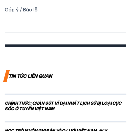
Góp ý / Báo lỗi
TIN TỨC LIÊN QUAN
CHÍNH THỨC: CHÂN SÚT VĨ ĐẠI NHẤT LỊCH SỬ BỊ LOẠI CỰC
SỐC Ở TUYỂN VIỆT NAM
HỌC TRÒ MUỐN GHI BÀN VÀO LƯỚI VIỆT NAM, HLV