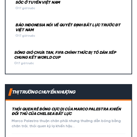
SỐC Ở TUYỂN VIỆT NAM
schedule
17 giờ trước
BÁO INDONESIA NÓI VỀ QUYẾT ĐỊNH BẤT LỰC TRƯỚC ĐT
VIỆT NAM
schedule
17 giờ trước
SÓNG GIÓ CHƯA TAN, FIFA CHÍNH THỨC BỊ TỐ DÀN XẾP
CHUNG KẾT WORLD CUP
schedule
17 giờ trước
THỊ TRƯỜNG CHUYỂN NHƯỢNG
THÓI QUEN RÊ BÓNG CỰC DỊ CỦA MARCO PALESTRA KHIẾN
ĐỐI THỦ CỦA CHELSEA BẤT LỰC
Marco Palestra thuận chân phải nhưng thường dẫn bóng bằng
chân trái, thói quen kỳ lạ khiến hậu…