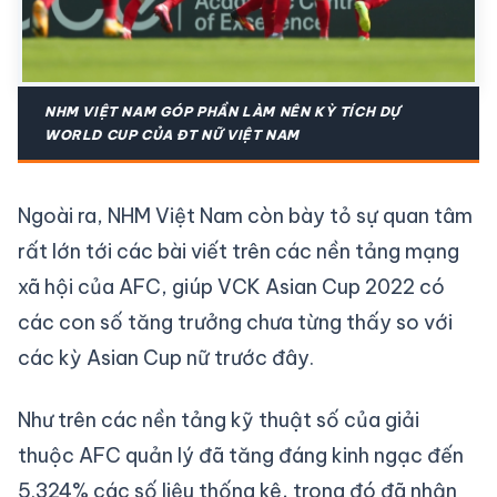
NHM VIỆT NAM GÓP PHẦN LÀM NÊN KỲ TÍCH DỰ
WORLD CUP CỦA ĐT NỮ VIỆT NAM
Ngoài ra, NHM Việt Nam còn bày tỏ sự quan tâm
rất lớn tới các bài viết trên các nền tảng mạng
xã hội của AFC, giúp VCK Asian Cup 2022 có
các con số tăng trưởng chưa từng thấy so với
các kỳ Asian Cup nữ trước đây.
Như trên các nền tảng kỹ thuật số của giải
thuộc AFC quản lý đã tăng đáng kinh ngạc đến
5.324% các số liệu thống kê, trong đó đã nhận