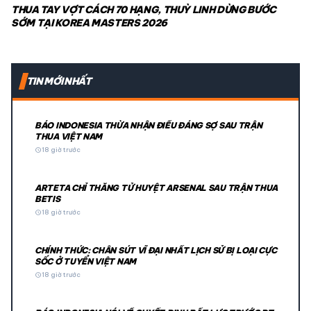
THUA TAY VỢT CÁCH 70 HẠNG, THUỲ LINH DỪNG BƯỚC
SỚM TẠI KOREA MASTERS 2026
TIN MỚI NHẤT
BÁO INDONESIA THỪA NHẬN ĐIỀU ĐÁNG SỢ SAU TRẬN
THUA VIỆT NAM
schedule
18 giờ trước
ARTETA CHỈ THẲNG TỬ HUYỆT ARSENAL SAU TRẬN THUA
BETIS
schedule
18 giờ trước
CHÍNH THỨC: CHÂN SÚT VĨ ĐẠI NHẤT LỊCH SỬ BỊ LOẠI CỰC
SỐC Ở TUYỂN VIỆT NAM
schedule
18 giờ trước