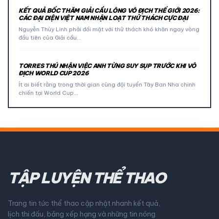
KẾT QUẢ BỐC THĂM GIẢI CẦU LÔNG VÔ ĐỊCH THẾ GIỚI 2026:
CÁC ĐẠI DIỆN VIỆT NAM NHẬN LOẠT THỬ THÁCH CỰC ĐẠI
Nguyễn Thùy Linh phải đối mặt với thử thách khó khăn ngay vòng
đầu tiên của Giải cầu…
TORRES THÚ NHẬN VIỆC ANH TỪNG SUY SỤP TRƯỚC KHI VÔ
ĐỊCH WORLD CUP 2026
Ít ai biết rằng trong thời gian cùng đội tuyển Tây Ban Nha chinh
chiến tại World Cup…
TẬP LUYỆN THỂ THAO
Trang tin tức thể thao cập nhật nhanh kết quả,
lịch thi đấu, bảng xếp hạng và những tin nóng