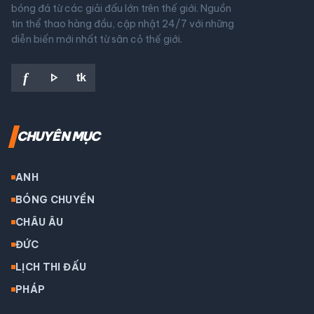
bóng đá từ các giải đấu lớn trên thế giới. Nguồn
tin thể thao hàng đầu, cập nhật 24/7 với những
diễn biến mới nhất từ sân cỏ thế giới.
play_arrow
f
tk
CHUYÊN MỤC
ANH
BÓNG CHUYỀN
CHÂU ÂU
ĐỨC
LỊCH THI ĐẤU
PHÁP