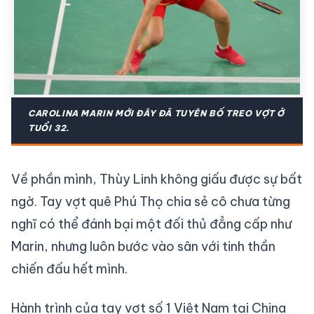
CAROLINA MARIN MỚI ĐÂY ĐÃ TUYÊN BỐ TREO VỢT Ở
TUỔI 32.
Về phần mình, Thùy Linh không giấu được sự bất
ngờ. Tay vợt quê Phú Thọ chia sẻ cô chưa từng
nghĩ có thể đánh bại một đối thủ đẳng cấp như
Marin, nhưng luôn bước vào sân với tinh thần
chiến đấu hết mình.
Hành trình của tay vợt số 1 Việt Nam tại China