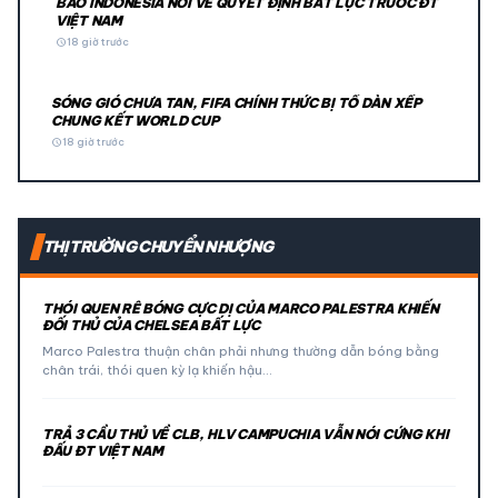
BÁO INDONESIA NÓI VỀ QUYẾT ĐỊNH BẤT LỰC TRƯỚC ĐT
VIỆT NAM
schedule
18 giờ trước
SÓNG GIÓ CHƯA TAN, FIFA CHÍNH THỨC BỊ TỐ DÀN XẾP
CHUNG KẾT WORLD CUP
schedule
18 giờ trước
THỊ TRƯỜNG CHUYỂN NHƯỢNG
THÓI QUEN RÊ BÓNG CỰC DỊ CỦA MARCO PALESTRA KHIẾN
ĐỐI THỦ CỦA CHELSEA BẤT LỰC
Marco Palestra thuận chân phải nhưng thường dẫn bóng bằng
chân trái, thói quen kỳ lạ khiến hậu…
TRẢ 3 CẦU THỦ VỀ CLB, HLV CAMPUCHIA VẪN NÓI CỨNG KHI
ĐẤU ĐT VIỆT NAM