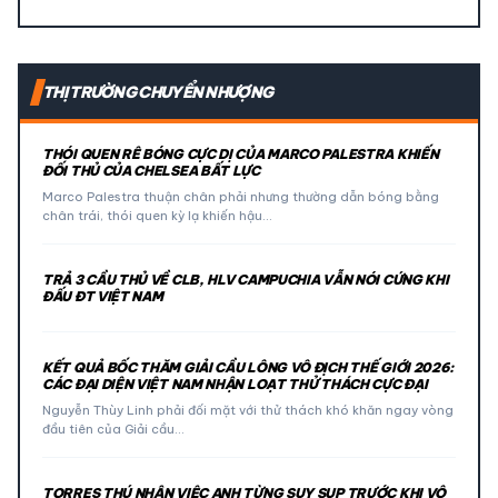
THỊ TRƯỜNG CHUYỂN NHƯỢNG
THÓI QUEN RÊ BÓNG CỰC DỊ CỦA MARCO PALESTRA KHIẾN
ĐỐI THỦ CỦA CHELSEA BẤT LỰC
Marco Palestra thuận chân phải nhưng thường dẫn bóng bằng
chân trái, thói quen kỳ lạ khiến hậu…
TRẢ 3 CẦU THỦ VỀ CLB, HLV CAMPUCHIA VẪN NÓI CỨNG KHI
ĐẤU ĐT VIỆT NAM
KẾT QUẢ BỐC THĂM GIẢI CẦU LÔNG VÔ ĐỊCH THẾ GIỚI 2026:
CÁC ĐẠI DIỆN VIỆT NAM NHẬN LOẠT THỬ THÁCH CỰC ĐẠI
Nguyễn Thùy Linh phải đối mặt với thử thách khó khăn ngay vòng
đầu tiên của Giải cầu…
TORRES THÚ NHẬN VIỆC ANH TỪNG SUY SỤP TRƯỚC KHI VÔ