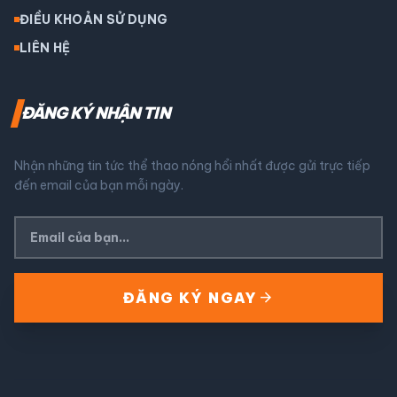
ĐIỀU KHOẢN SỬ DỤNG
LIÊN HỆ
ĐĂNG KÝ NHẬN TIN
Nhận những tin tức thể thao nóng hổi nhất được gửi trực tiếp
đến email của bạn mỗi ngày.
arrow_forward
ĐĂNG KÝ NGAY