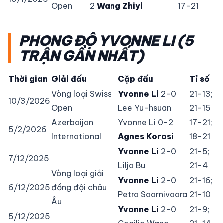
Open
2
Wang Zhiyi
17-21
PHONG ĐỘ YVONNE LI (5
TRẬN GẦN NHẤT)
Thời gian
Giải đấu
Cặp đấu
Tỉ số
Vòng loại Swiss
Yvonne Li
2-0
21-13;
10/3/2026
Open
Lee Yu-hsuan
21-15
Azerbaijan
Yvonne Li 0-2
17-21;
5/2/2026
International
Agnes Korosi
18-21
Yvonne Li
2-0
21-5;
7/12/2025
Lilja Bu
21-4
Vòng loại giải
Yvonne Li
2-0
21-16;
6/12/2025
đồng đội châu
Petra Saarnivaara
21-10
Âu
Yvonne Li
2-0
21-9;
5/12/2025
Cecilia Wang
21-14