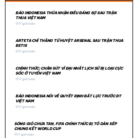
BÁO INDONESIA THỪA NHẬN ĐIỀU ĐÁNG SỢ SAU TRẬN
THUA VIỆT NAM
schedule
17 giờ trước
ARTETA CHỈ THẲNG TỬ HUYỆT ARSENAL SAU TRẬN THUA
BETIS
schedule
17 giờ trước
CHÍNH THỨC: CHÂN SÚT VĨ ĐẠI NHẤT LỊCH SỬ BỊ LOẠI CỰC
SỐC Ở TUYỂN VIỆT NAM
schedule
17 giờ trước
BÁO INDONESIA NÓI VỀ QUYẾT ĐỊNH BẤT LỰC TRƯỚC ĐT
VIỆT NAM
schedule
17 giờ trước
SÓNG GIÓ CHƯA TAN, FIFA CHÍNH THỨC BỊ TỐ DÀN XẾP
CHUNG KẾT WORLD CUP
schedule
17 giờ trước