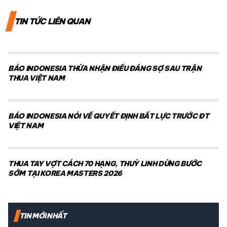
TIN TỨC LIÊN QUAN
BÁO INDONESIA THỪA NHẬN ĐIỀU ĐÁNG SỢ SAU TRẬN
THUA VIỆT NAM
BÁO INDONESIA NÓI VỀ QUYẾT ĐỊNH BẤT LỰC TRƯỚC ĐT
VIỆT NAM
THUA TAY VỢT CÁCH 70 HẠNG, THUỲ LINH DỪNG BƯỚC
SỚM TẠI KOREA MASTERS 2026
TIN MỚI NHẤT