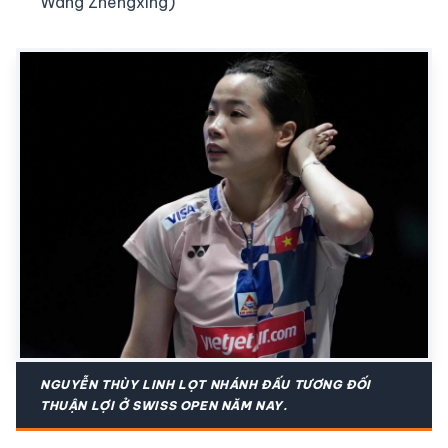
Wang Zhengxing)
NGUYỄN THÙY LINH LỌT NHÁNH ĐẤU TƯƠNG ĐỐI
THUẬN LỢI Ở SWISS OPEN NĂM NAY.