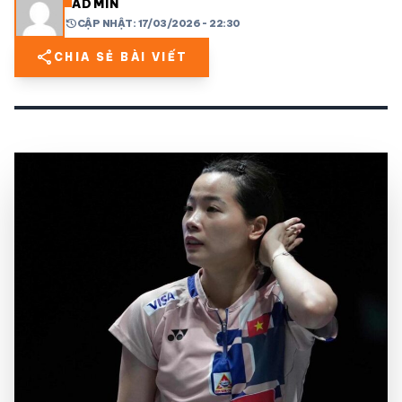
ADMIN
history
CẬP NHẬT: 17/03/2026 - 22:30
share
mail
© 2026 TT24H
share
CHIA SẺ BÀI VIẾT