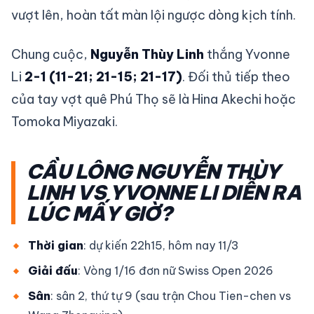
vượt lên, hoàn tất màn lội ngược dòng kịch tính.
Chung cuộc,
Nguyễn Thùy Linh
thắng Yvonne
Li
2-1 (11-21; 21-15; 21-17)
. Đối thủ tiếp theo
của tay vợt quê Phú Thọ sẽ là Hina Akechi hoặc
Tomoka Miyazaki.
CẦU LÔNG NGUYỄN THÙY
LINH VS YVONNE LI DIỄN RA
LÚC MẤY GIỜ?
Thời gian
: dự kiến 22h15, hôm nay 11/3
Giải đấu
: Vòng 1/16 đơn nữ Swiss Open 2026
Sân
: sân 2, thứ tự 9 (sau trận Chou Tien-chen vs