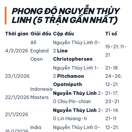
PHONG ĐỘ NGUYỄN THÙY
LINH (5 TRẬN GẦN NHẤT)
Thời gian
Giải đấu
Cặp đấu
Tỉ số
All
Nguyễn Thùy Linh 0-
15-21; 11-
4/3/2026
England
2
Line
21
Open
Christophersen
Nguyễn Thùy Linh 1-
21-18;
23/1/2026
2
Pitchamon
24-26;
Opatniputh
12-21
Indonesia
Nguyễn Thùy Linh
2-
21-17;
22/1/2026
Masters
0 Chiu Pin-chian
23-21
Nguyễn Thùy Linh
2-
21-14;
21/1/2026
0 Lin Hsiang-ti
21-11
India
Nguyễn Thùy Linh 0-
12-21;
15/1/2026