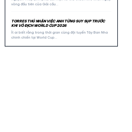
vòng đầu tiên của Giải cầu…
TORRES THÚ NHẬN VIỆC ANH TỪNG SUY SỤP TRƯỚC
KHI VÔ ĐỊCH WORLD CUP 2026
Ít ai biết rằng trong thời gian cùng đội tuyển Tây Ban Nha
chinh chiến tại World Cup…