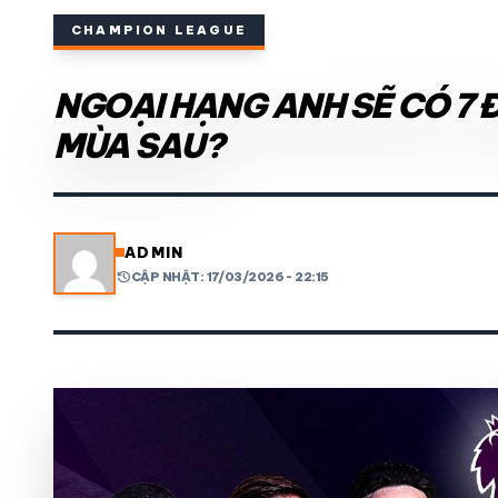
CHAMPION LEAGUE
THỂ THAO TRONG NƯỚC
NGOẠI HẠNG ANH SẼ CÓ 7 
THỂ THAO
MÙA SAU?
VIDEO
LỊCH THI ĐẤU
ADMIN
history
CẬP NHẬT: 17/03/2026 - 22:15
share
mail