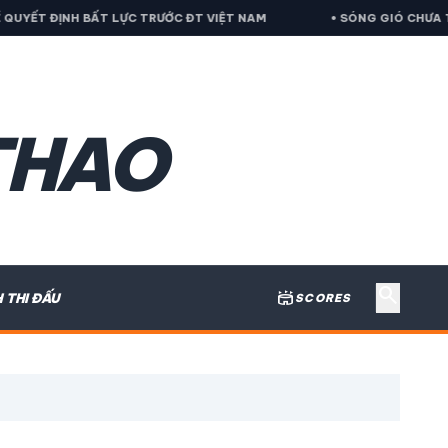
ỰC TRƯỚC ĐT VIỆT NAM
• SÓNG GIÓ CHƯA TAN, FIFA CHÍNH T
THAO
search
stadium
H THI ĐẤU
SCORES
expand_more