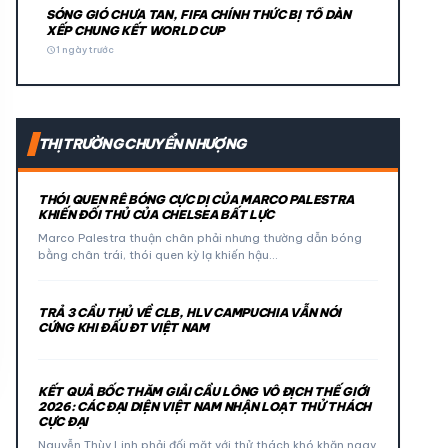
SÓNG GIÓ CHƯA TAN, FIFA CHÍNH THỨC BỊ TỐ DÀN
XẾP CHUNG KẾT WORLD CUP
schedule
1 ngày trước
THỊ TRƯỜNG CHUYỂN NHƯỢNG
THÓI QUEN RÊ BÓNG CỰC DỊ CỦA MARCO PALESTRA
KHIẾN ĐỐI THỦ CỦA CHELSEA BẤT LỰC
Marco Palestra thuận chân phải nhưng thường dẫn bóng
bằng chân trái, thói quen kỳ lạ khiến hậu…
TRẢ 3 CẦU THỦ VỀ CLB, HLV CAMPUCHIA VẪN NÓI
CỨNG KHI ĐẤU ĐT VIỆT NAM
KẾT QUẢ BỐC THĂM GIẢI CẦU LÔNG VÔ ĐỊCH THẾ GIỚI
2026: CÁC ĐẠI DIỆN VIỆT NAM NHẬN LOẠT THỬ THÁCH
CỰC ĐẠI
Nguyễn Thùy Linh phải đối mặt với thử thách khó khăn ngay