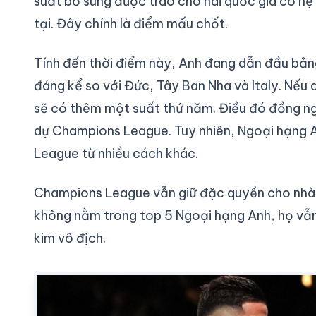
suất bổ sung được trao cho hai quốc gia có hệ 
tại. Đây chính là điểm mấu chốt.
Tính đến thời điểm này, Anh đang dẫn đầu bản
đáng kể so với Đức, Tây Ban Nha và Italy. Nếu 
sẽ có thêm một suất thứ năm. Điều đó đồng ngh
dự Champions League. Tuy nhiên, Ngoại hạng 
League từ nhiều cách khác.
Champions League vẫn giữ đặc quyền cho nhà
không nằm trong top 5 Ngoại hạng Anh, họ vẫn
kim vô địch.