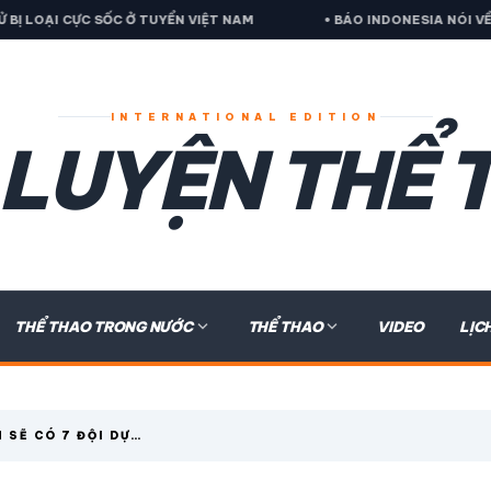
Ở TUYỂN VIỆT NAM
• BÁO INDONESIA NÓI VỀ QUYẾT ĐỊNH BẤT L
INTERNATIONAL EDITION
 LUYỆN THỂ 
expand_more
expand_more
THỂ THAO TRONG NƯỚC
THỂ THAO
VIDEO
LỊC
 SẼ CÓ 7 ĐỘI DỰ
GUE MÙA SAU?