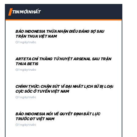
expand_more
TIN MỚI NHẤT
expand_more
BÁO INDONESIA THỪA NHẬN ĐIỀU ĐÁNG SỢ SAU
TRẬN THUA VIỆT NAM
schedule
1 ngày trước
ARTETA CHỈ THẲNG TỬ HUYỆT ARSENAL SAU TRẬN
THUA BETIS
schedule
1 ngày trước
CHÍNH THỨC: CHÂN SÚT VĨ ĐẠI NHẤT LỊCH SỬ BỊ LOẠI
© 2026 TT24H
CỰC SỐC Ở TUYỂN VIỆT NAM
schedule
1 ngày trước
BÁO INDONESIA NÓI VỀ QUYẾT ĐỊNH BẤT LỰC
TRƯỚC ĐT VIỆT NAM
schedule
1 ngày trước