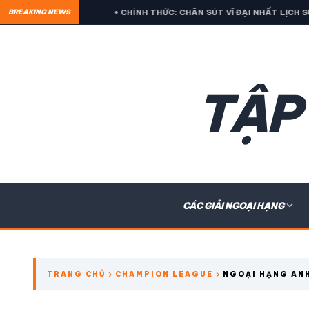
• CHÍNH THỨC: CHÂN SÚT VĨ ĐẠI NHẤT LỊCH SỬ BỊ LOẠI CỰC SỐC 
BREAKING NEWS
TẬP
expand_more
CÁC GIẢI NGOẠI HẠNG
search
chevron_right
chevron_right
TRANG CHỦ
CHAMPION LEAGUE
NGOẠI HẠNG ANH
CHAMPIONS LEA
CÁC GIẢI NGOẠI HẠNG