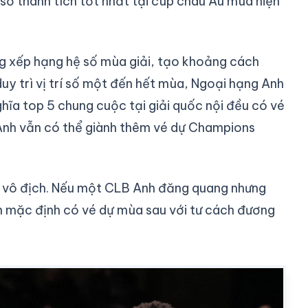
số thành tích tốt nhất tại cúp châu Âu mùa hiện
g xếp hạng hệ số mùa giải, tạo khoảng cách
duy trì vị trí số một đến hết mùa, Ngoại hạng Anh
ĩa top 5 chung cuộc tại giải quốc nội đều có vé
Anh vẫn có thể giành thêm vé dự Champions
 vô địch. Nếu một CLB Anh đăng quang nhưng
 mặc định có vé dự mùa sau với tư cách đương