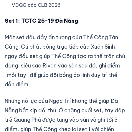
VĐQG các CLB 2026
Set 1: TCTC 25-19 Đà Nẵng
Một set đấu đầy ấn tượng của Thể Công Tân
Cảng. Cú phát bóng trực tiếp của Xuân Sinh
ngay đầu set giúp Thể Công tạo ra thế trận chủ
động, siêu sao Rivan vào sân sau đó, ghi điểm
“mỏi tay” để giúp đội bóng áo lính duy trì thế
dẫn điểm.
Những nỗ lực của Ngọc Trí không thể giúp Đà
Nẵng bắt kịp đối thủ. Ở chặng cuối set, tay đập
trẻ Quang Phú được tung vào sân và ghi tới 3
điểm, giúp Thể Công khép lại set 1 với chiến