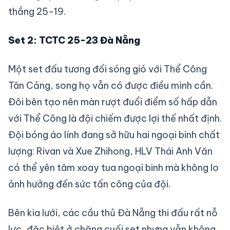
thắng 25-19.
Set 2: TCTC 25-23 Đà Nẵng
Một set đấu tương đối sóng gió với Thể Công
Tân Cảng, song họ vẫn có được điều mình cần.
Đôi bên tạo nên màn rượt đuổi điểm số hấp dẫn
với Thể Công là đội chiếm được lợi thế nhất định.
Đội bóng áo lính đang sở hữu hai ngoại binh chất
lượng: Rivan và Xue Zhihong, HLV Thái Anh Văn
có thể yên tâm xoay tua ngoại binh mà không lo
ảnh hưởng đến sức tấn công của đội.
Bên kia lưới, các cầu thủ Đà Nẵng thi đấu rất nỗ
lực, đặc biệt ở chặng cuối set nhưng vẫn không