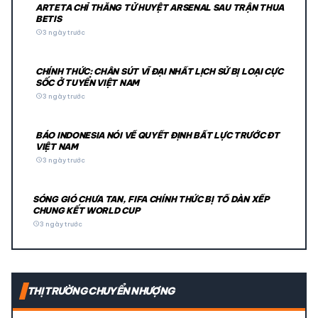
ARTETA CHỈ THẲNG TỬ HUYỆT ARSENAL SAU TRẬN THUA
BETIS
schedule
3 ngày trước
CHÍNH THỨC: CHÂN SÚT VĨ ĐẠI NHẤT LỊCH SỬ BỊ LOẠI CỰC
SỐC Ở TUYỂN VIỆT NAM
schedule
3 ngày trước
BÁO INDONESIA NÓI VỀ QUYẾT ĐỊNH BẤT LỰC TRƯỚC ĐT
VIỆT NAM
schedule
3 ngày trước
SÓNG GIÓ CHƯA TAN, FIFA CHÍNH THỨC BỊ TỐ DÀN XẾP
CHUNG KẾT WORLD CUP
schedule
3 ngày trước
THỊ TRƯỜNG CHUYỂN NHƯỢNG