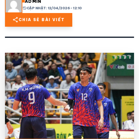
ADMIN
history
CẬP NHẬT: 12/04/2026 - 12:10
share
mail
© 2026 TT24H
share
CHIA SẺ BÀI VIẾT