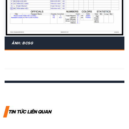
ẢNH: BCSG
TIN TỨC LIÊN QUAN