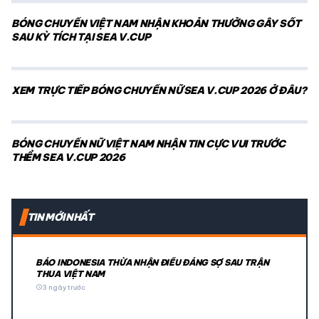
BÓNG CHUYỀN VIỆT NAM NHẬN KHOẢN THƯỞNG GÂY SỐT
SAU KỲ TÍCH TẠI SEA V.CUP
XEM TRỰC TIẾP BÓNG CHUYỀN NỮ SEA V.CUP 2026 Ở ĐÂU?
BÓNG CHUYỀN NỮ VIỆT NAM NHẬN TIN CỰC VUI TRƯỚC
THỀM SEA V.CUP 2026
TIN MỚI NHẤT
BÁO INDONESIA THỪA NHẬN ĐIỀU ĐÁNG SỢ SAU TRẬN
THUA VIỆT NAM
schedule
3 ngày trước