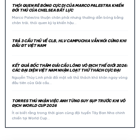
THÓI QUEN RÊ BÓNG CỰC DỊ CỦA MARCO PALESTRA KHIẾN
ĐỐI THỦ CỦA CHELSEA BẤT LỰC
Marco Palestra thuận chân phải nhưng thường dẫn bóng bằng
chân trái, thói quen kỳ lạ khiến hậu…
TRẢ 3 CẦU THỦ VỀ CLB, HLV CAMPUCHIA VẪN NÓI CỨNG KHI
ĐẤU ĐT VIỆT NAM
KẾT QUẢ BỐC THĂM GIẢI CẦU LÔNG VÔ ĐỊCH THẾ GIỚI 2026:
CÁC ĐẠI DIỆN VIỆT NAM NHẬN LOẠT THỬ THÁCH CỰC ĐẠI
Nguyễn Thùy Linh phải đối mặt với thử thách khó khăn ngay vòng
đầu tiên của Giải cầu…
TORRES THÚ NHẬN VIỆC ANH TỪNG SUY SỤP TRƯỚC KHI VÔ
ĐỊCH WORLD CUP 2026
Ít ai biết rằng trong thời gian cùng đội tuyển Tây Ban Nha chinh
chiến tại World Cup…