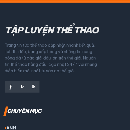
TẬP LUYỆN THỂ THAO
Trang tin tức thể thao cập nhật nhanh kết quả,
lịch thi đấu, bảng xếp hạng và những tin nóng
bóng đá từ các giải đấu lớn trên thế giới. Nguồn
tin thể thao hàng đầu, cập nhật 24/7 với những
diễn biến mới nhất từ sân cỏ thế giới.
play_arrow
f
tk
CHUYÊN MỤC
ANH