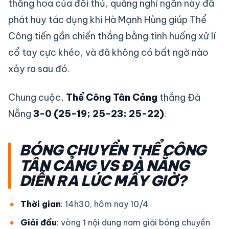
thăng hoa của đối thủ, quãng nghỉ ngắn này đã
phát huy tác dụng khi Hà Mạnh Hùng giúp Thể
Công tiến gần chiến thắng bằng tình huống xử lí
cổ tay cực khéo, và đã không có bất ngờ nào
xảy ra sau đó.
Chung cuộc,
Thể Công Tân Cảng
thắng Đà
Nẵng
3-0 (25-19; 25-23; 25-22)
.
BÓNG CHUYỀN THỂ CÔNG
TÂN CẢNG VS ĐÀ NẴNG
DIỄN RA LÚC MẤY GIỜ?
Thời gian
: 14h30, hôm nay 10/4
Giải đấu
: vòng 1 nội dung nam giải bóng chuyền