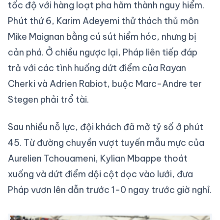
tốc độ với hàng loạt pha hãm thành nguy hiểm.
Phút thứ 6, Karim Adeyemi thử thách thủ môn
Mike Maignan bằng cú sút hiểm hóc, nhưng bị
cản phá. Ở chiều ngược lại, Pháp liên tiếp đáp
trả với các tình huống dứt điểm của Rayan
Cherki và Adrien Rabiot, buộc Marc-Andre ter
Stegen phải trổ tài.
Sau nhiều nỗ lực, đội khách đã mở tỷ số ở phút
45. Từ đường chuyền vượt tuyến mẫu mực của
Aurelien Tchouameni, Kylian Mbappe thoát
xuống và dứt điểm dội cột dọc vào lưới, đưa
Pháp vươn lên dẫn trước 1-0 ngay trước giờ nghỉ.