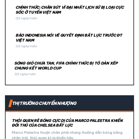
CHÍNH THỨC: CHÂN SÚT VĨ ĐẠI NHẤT LỊCH SỬ BỊ LOẠI CỰC
SỐC Ở TUYỂN VIỆT NAM
schedule
2 ngày trước
BÁO INDONESIA NÓI VỀ QUYẾT ĐỊNH BẤT LỰC TRƯỚC ĐT
VIỆT NAM
schedule
2 ngày trước
SÓNG GIÓ CHƯA TAN, FIFA CHÍNH THỨC BỊ TỐ DÀN XẾP
CHUNG KẾT WORLD CUP
schedule
2 ngày trước
THỊ TRƯỜNG CHUYỂN NHƯỢNG
THÓI QUEN RÊ BÓNG CỰC DỊ CỦA MARCO PALESTRA KHIẾN
ĐỐI THỦ CỦA CHELSEA BẤT LỰC
Marco Palestra thuận chân phải nhưng thường dẫn bóng bằng
chân trái, thói quen kỳ lạ khiến hậu…