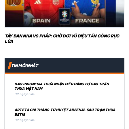
TÂY BAN NHA VS PHÁP: CHỜ ĐỢI VŨ ĐIỆU TẤN CÔNG RỰC
LỬA
TIN MỚI NHẤT
BÁO INDONESIA THỪA NHẬN ĐIỀU ĐÁNG SỢ SAU TRẬN
THUA VIỆT NAM
schedule
2 ngày trước
ARTETA CHỈ THẲNG TỬ HUYỆT ARSENAL SAU TRẬN THUA
BETIS
schedule
2 ngày trước