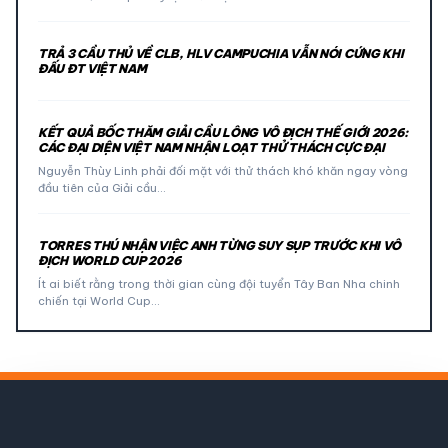
TRẢ 3 CẦU THỦ VỀ CLB, HLV CAMPUCHIA VẪN NÓI CỨNG KHI
ĐẤU ĐT VIỆT NAM
KẾT QUẢ BỐC THĂM GIẢI CẦU LÔNG VÔ ĐỊCH THẾ GIỚI 2026:
CÁC ĐẠI DIỆN VIỆT NAM NHẬN LOẠT THỬ THÁCH CỰC ĐẠI
Nguyễn Thùy Linh phải đối mặt với thử thách khó khăn ngay vòng
đầu tiên của Giải cầu…
TORRES THÚ NHẬN VIỆC ANH TỪNG SUY SỤP TRƯỚC KHI VÔ
ĐỊCH WORLD CUP 2026
Ít ai biết rằng trong thời gian cùng đội tuyển Tây Ban Nha chinh
chiến tại World Cup…