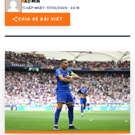
ADMIN
history
CẬP NHẬT: 17/03/2026 - 22:18
share
mail
© 2026 TT24H
share
CHIA SẺ BÀI VIẾT