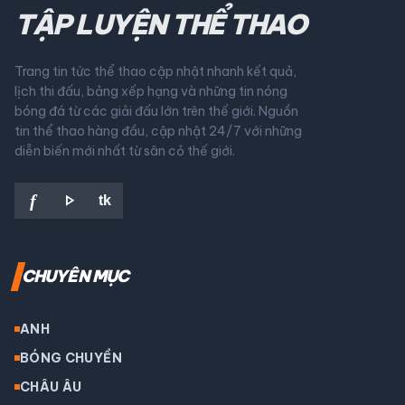
TẬP LUYỆN THỂ THAO
Trang tin tức thể thao cập nhật nhanh kết quả,
lịch thi đấu, bảng xếp hạng và những tin nóng
bóng đá từ các giải đấu lớn trên thế giới. Nguồn
tin thể thao hàng đầu, cập nhật 24/7 với những
diễn biến mới nhất từ sân cỏ thế giới.
play_arrow
f
tk
CHUYÊN MỤC
ANH
BÓNG CHUYỀN
CHÂU ÂU