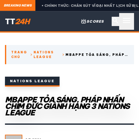
IS
• CHÍNH THỨC: CHÂN SÚT VĨ ĐẠI NHẤT LỊCH SỬ BỊ LOẠI CỰC
BREAKING NEWS
menu
search
TT
24H
stadium
SCORES
search
TRANG
NATIONS
chevron_right
chevron_right
MBAPPE TỎA SÁNG, PHÁP
CHỦ
LEAGUE
expand_more
CÁC GIẢI NGOẠI HẠNG
NHẤN CHÌM ĐỨC GIÀNH
HẠNG 3 NATIONS LEAGUE
expand_more
THỂ THAO TRONG NƯỚC
NATIONS LEAGUE
expand_more
MBAPPE TỎA SÁNG, PHÁP NHẤN
THỂ THAO
CHÌM ĐỨC GIÀNH HẠNG 3 NATIONS
LEAGUE
VIDEO
LỊCH THI ĐẤU