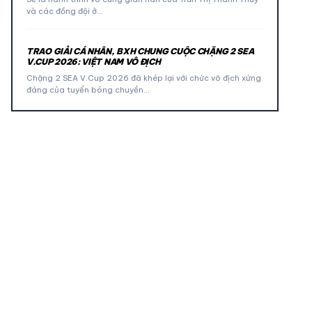
và các đồng đội ở…
TRAO GIẢI CÁ NHÂN, BXH CHUNG CUỘC CHẶNG 2 SEA
V.CUP 2026: VIỆT NAM VÔ ĐỊCH
Chặng 2 SEA V.Cup 2026 đã khép lại với chức vô địch xứng
đáng của tuyển bóng chuyền…