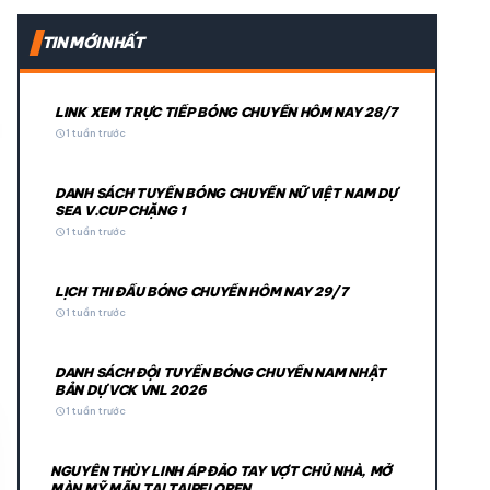
expand_more
TIN MỚI NHẤT
expand_more
LINK XEM TRỰC TIẾP BÓNG CHUYỀN HÔM NAY 28/7
schedule
1 tuần trước
DANH SÁCH TUYỂN BÓNG CHUYỀN NỮ VIỆT NAM DỰ
SEA V.CUP CHẶNG 1
schedule
1 tuần trước
LỊCH THI ĐẤU BÓNG CHUYỀN HÔM NAY 29/7
© 2026 TT24H
schedule
1 tuần trước
DANH SÁCH ĐỘI TUYỂN BÓNG CHUYỀN NAM NHẬT
BẢN DỰ VCK VNL 2026
schedule
1 tuần trước
NGUYỄN THÙY LINH ÁP ĐẢO TAY VỢT CHỦ NHÀ, MỞ
MÀN MỸ MÃN TẠI TAIPEI OPEN