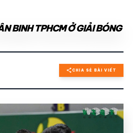
ÂN BINH TPHCM Ở GIẢI BÓNG
share
CHIA SẺ BÀI VIẾT