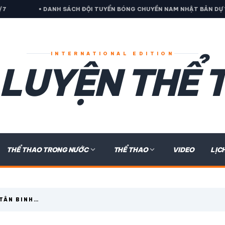
• DANH SÁCH ĐỘI TUYỂN BÓNG CHUYỀN NAM NHẬT BẢN DỰ VCK VNL 20
INTERNATIONAL EDITION
 LUYỆN THỂ 
expand_more
expand_more
THỂ THAO TRONG NƯỚC
THỂ THAO
VIDEO
LỊC
TÂN BINH
YỀN VĐQG