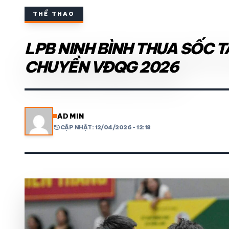
THỂ THAO
THỂ THAO TRONG NƯỚC
LPB NINH BÌNH THUA SỐC T
THỂ THAO
CHUYỀN VĐQG 2026
VIDEO
LỊCH THI ĐẤU
ADMIN
history
CẬP NHẬT: 12/04/2026 - 12:18
share
mail