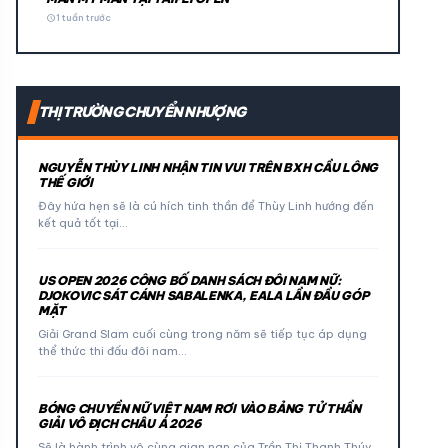
schedule
1 tuần trước
THỊ TRƯỜNG CHUYỂN NHƯỢNG
NGUYỄN THÙY LINH NHẬN TIN VUI TRÊN BXH CẦU LÔNG
THẾ GIỚI
Đây hứa hẹn sẽ là cú hích tinh thần để Thùy Linh hướng đến
kết quả tốt tại…
US OPEN 2026 CÔNG BỐ DANH SÁCH ĐÔI NAM NỮ:
DJOKOVIC SÁT CÁNH SABALENKA, EALA LẦN ĐẦU GÓP
MẶT
Giải Grand Slam cuối cùng trong năm sẽ tiếp tục áp dụng
thể thức thi đấu đôi nam…
BÓNG CHUYỀN NỮ VIỆT NAM RƠI VÀO BẢNG TỬ THẦN
GIẢI VÔ ĐỊCH CHÂU Á 2026
Sẽ là hành trình vô cùng gian nan của Trần Thị Thanh Thúy