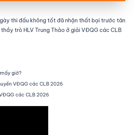
gày thi đấu không tốt đã nhận thất bại trước tân
a thầy trò HLV Trung Thảo ở giải VĐQG các CLB
 mấy giờ?
 chuyền VĐQG các CLB 2026
n VĐQG các CLB 2026