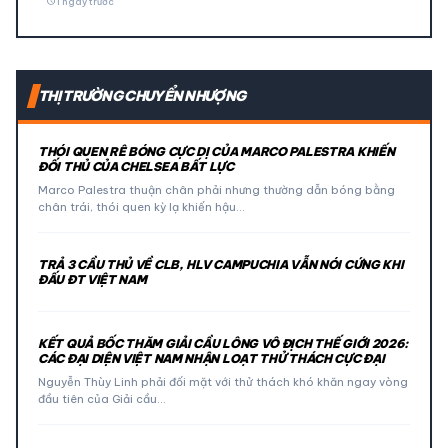
schedule
1 ngày trước
THỊ TRƯỜNG CHUYỂN NHƯỢNG
THÓI QUEN RÊ BÓNG CỰC DỊ CỦA MARCO PALESTRA KHIẾN
ĐỐI THỦ CỦA CHELSEA BẤT LỰC
Marco Palestra thuận chân phải nhưng thường dẫn bóng bằng
chân trái, thói quen kỳ lạ khiến hậu…
TRẢ 3 CẦU THỦ VỀ CLB, HLV CAMPUCHIA VẪN NÓI CỨNG KHI
ĐẤU ĐT VIỆT NAM
KẾT QUẢ BỐC THĂM GIẢI CẦU LÔNG VÔ ĐỊCH THẾ GIỚI 2026:
CÁC ĐẠI DIỆN VIỆT NAM NHẬN LOẠT THỬ THÁCH CỰC ĐẠI
Nguyễn Thùy Linh phải đối mặt với thử thách khó khăn ngay vòng
đầu tiên của Giải cầu…