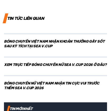
TIN TỨC LIÊN QUAN
BÓNG CHUYỀN VIỆT NAM NHẬN KHOẢN THƯỞNG GÂY SỐT
SAU KỲ TÍCH TẠI SEA V.CUP
XEM TRỰC TIẾP BÓNG CHUYỀN NỮ SEA V.CUP 2026 Ở ĐÂU?
BÓNG CHUYỀN NỮ VIỆT NAM NHẬN TIN CỰC VUI TRƯỚC
THỀM SEA V.CUP 2026
TIN MỚI NHẤT