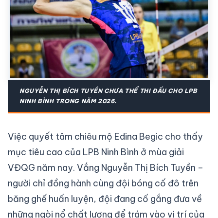
NGUYỄN THỊ BÍCH TUYỀN CHƯA THỂ THI ĐẤU CHO LPB
NINH BÌNH TRONG NĂM 2026.
Việc quyết tâm chiêu mộ Edina Begic cho thấy
mục tiêu cao của LPB Ninh Bình ở mùa giải
VĐQG năm nay. Vắng Nguyễn Thị Bích Tuyền –
người chỉ đồng hành cùng đội bóng cố đô trên
băng ghế huấn luyện, đội đang cố gắng đưa về
những ngòi nổ chất lượng để trám vào vị trí của