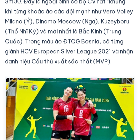
3m00. Đây là ngoại binh có bộ CV rất “khủng”
khi từng khoác áo các đội mạnh như Vero Volley
Milano (Ý), Dinamo Moscow (Nga), Kuzeyboru
(Thổ Nhĩ Kỳ) và mới nhất là Bắc Kinh (Trung
Quốc). Trong màu áo ĐTQG Bosnia, cô từng
giành HCV European Silver League 2021 và nhận
danh hiệu Cầu thủ xuất sắc nhất (MVP).