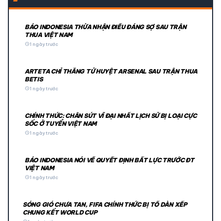
BÁO INDONESIA THỪA NHẬN ĐIỀU ĐÁNG SỢ SAU TRẬN
THUA VIỆT NAM
schedule
1 ngày trước
ARTETA CHỈ THẲNG TỬ HUYỆT ARSENAL SAU TRẬN THUA
BETIS
schedule
1 ngày trước
CHÍNH THỨC: CHÂN SÚT VĨ ĐẠI NHẤT LỊCH SỬ BỊ LOẠI CỰC
SỐC Ở TUYỂN VIỆT NAM
schedule
1 ngày trước
BÁO INDONESIA NÓI VỀ QUYẾT ĐỊNH BẤT LỰC TRƯỚC ĐT
VIỆT NAM
schedule
1 ngày trước
SÓNG GIÓ CHƯA TAN, FIFA CHÍNH THỨC BỊ TỐ DÀN XẾP
CHUNG KẾT WORLD CUP