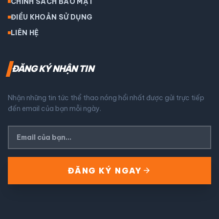
CHÍNH SÁCH BẢO MẬT
ĐIỀU KHOẢN SỬ DỤNG
LIÊN HỆ
ĐĂNG KÝ NHẬN TIN
Nhận những tin tức thể thao nóng hổi nhất được gửi trực tiếp
đến email của bạn mỗi ngày.
arrow_forward
ĐĂNG KÝ NGAY