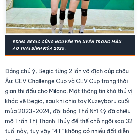
EDINA BEGIC CÙNG NGUYỄN THỊ UYÊN TRONG MÀU
ÁO THÁI BÌNH MÙA 2025.
Đáng chú ý, Begic từng 2 lần vô địch cúp châu
Âu: CEV Challenge Cup và CEV Cup trong thời
gian thi đấu cho Milano. Một thông tin khá thú vị
khác về Begic, sau khi chia tay Kuzeyboru cuối
mùa 2023-2024, đội bóng Thổ Nhĩ Kỳ đã chiêu
mộ Trần Thị Thanh Thúy để thế chỗ ngôi sao 32
tuổi này, tuy vậy “4T” không có nhiều đất diễn