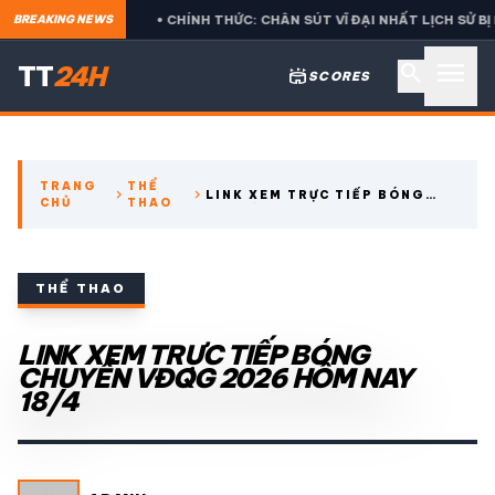
 BETIS
• CHÍNH THỨC: CHÂN SÚT VĨ ĐẠI NHẤT LỊCH SỬ BỊ LOẠI
BREAKING NEWS
menu
search
TT
24H
stadium
SCORES
search
TRANG
THỂ
chevron_right
chevron_right
LINK XEM TRỰC TIẾP BÓNG
CHỦ
THAO
expand_more
CÁC GIẢI NGOẠI HẠNG
CHUYỀN VĐQG 2026 HÔM NAY
18/4
expand_more
THỂ THAO TRONG NƯỚC
THỂ THAO
expand_more
LINK XEM TRỰC TIẾP BÓNG
THỂ THAO
CHUYỀN VĐQG 2026 HÔM NAY
18/4
VIDEO
LỊCH THI ĐẤU