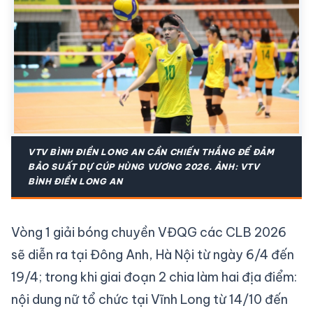
VTV BÌNH ĐIỀN LONG AN CẦN CHIẾN THẮNG ĐỂ ĐẢM
BẢO SUẤT DỰ CÚP HÙNG VƯƠNG 2026. ẢNH: VTV
BÌNH ĐIỀN LONG AN
Vòng 1 giải bóng chuyền VĐQG các CLB 2026
sẽ diễn ra tại Đông Anh, Hà Nội từ ngày 6/4 đến
19/4; trong khi giai đoạn 2 chia làm hai địa điểm:
nội dung nữ tổ chức tại Vĩnh Long từ 14/10 đến