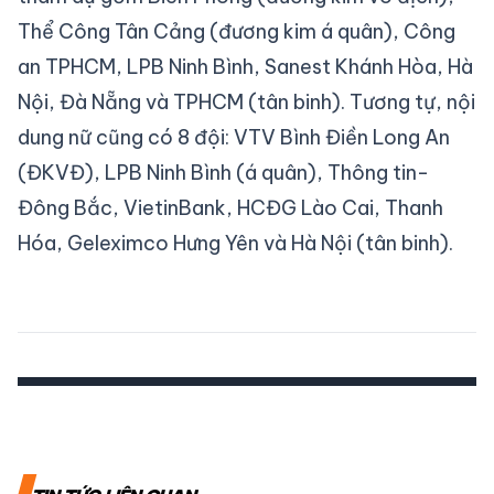
Thể Công Tân Cảng (đương kim á quân), Công
an TPHCM, LPB Ninh Bình, Sanest Khánh Hòa, Hà
Nội, Đà Nẵng và TPHCM (tân binh). Tương tự, nội
dung nữ cũng có 8 đội: VTV Bình Điền Long An
(ĐKVĐ), LPB Ninh Bình (á quân), Thông tin-
Đông Bắc, VietinBank, HCĐG Lào Cai, Thanh
Hóa, Geleximco Hưng Yên và Hà Nội (tân binh).