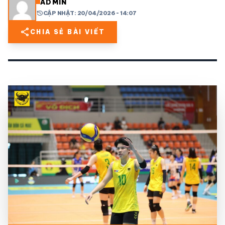
ADMIN
history
CẬP NHẬT: 20/04/2026 - 14:07
share
mail
© 2026 TT24H
share
CHIA SẺ BÀI VIẾT