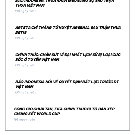
BÁO INDONESIA THỪA NHẬN ĐIỀU ĐÁNG SỢ SAU TRẬN
THUA VIỆT NAM
schedule
3 ngày trước
ARTETA CHỈ THẲNG TỬ HUYỆT ARSENAL SAU TRẬN THUA
BETIS
schedule
3 ngày trước
CHÍNH THỨC: CHÂN SÚT VĨ ĐẠI NHẤT LỊCH SỬ BỊ LOẠI CỰC
SỐC Ở TUYỂN VIỆT NAM
schedule
3 ngày trước
BÁO INDONESIA NÓI VỀ QUYẾT ĐỊNH BẤT LỰC TRƯỚC ĐT
VIỆT NAM
schedule
3 ngày trước
SÓNG GIÓ CHƯA TAN, FIFA CHÍNH THỨC BỊ TỐ DÀN XẾP
CHUNG KẾT WORLD CUP
schedule
3 ngày trước