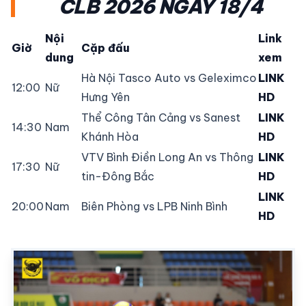
CLB 2026 NGÀY 18/4
Nội
Link
Giờ
Cặp đấu
dung
xem
Hà Nội Tasco Auto vs Geleximco
LINK
12:00
Nữ
Hưng Yên
HD
Thể Công Tân Cảng vs Sanest
LINK
14:30
Nam
Khánh Hòa
HD
VTV Bình Điền Long An vs Thông
LINK
17:30
Nữ
tin-Đông Bắc
HD
LINK
20:00
Nam
Biên Phòng vs LPB Ninh Bình
HD