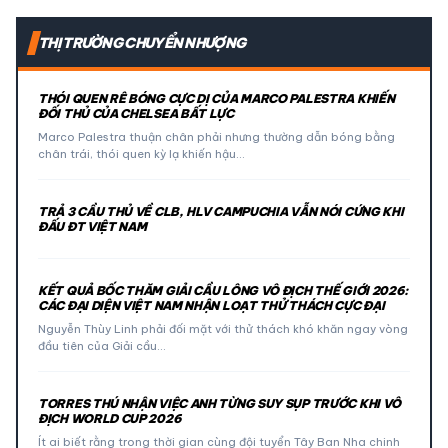
THỊ TRƯỜNG CHUYỂN NHƯỢNG
THÓI QUEN RÊ BÓNG CỰC DỊ CỦA MARCO PALESTRA KHIẾN
ĐỐI THỦ CỦA CHELSEA BẤT LỰC
Marco Palestra thuận chân phải nhưng thường dẫn bóng bằng
chân trái, thói quen kỳ lạ khiến hậu…
TRẢ 3 CẦU THỦ VỀ CLB, HLV CAMPUCHIA VẪN NÓI CỨNG KHI
ĐẤU ĐT VIỆT NAM
KẾT QUẢ BỐC THĂM GIẢI CẦU LÔNG VÔ ĐỊCH THẾ GIỚI 2026:
CÁC ĐẠI DIỆN VIỆT NAM NHẬN LOẠT THỬ THÁCH CỰC ĐẠI
Nguyễn Thùy Linh phải đối mặt với thử thách khó khăn ngay vòng
đầu tiên của Giải cầu…
TORRES THÚ NHẬN VIỆC ANH TỪNG SUY SỤP TRƯỚC KHI VÔ
ĐỊCH WORLD CUP 2026
Ít ai biết rằng trong thời gian cùng đội tuyển Tây Ban Nha chinh