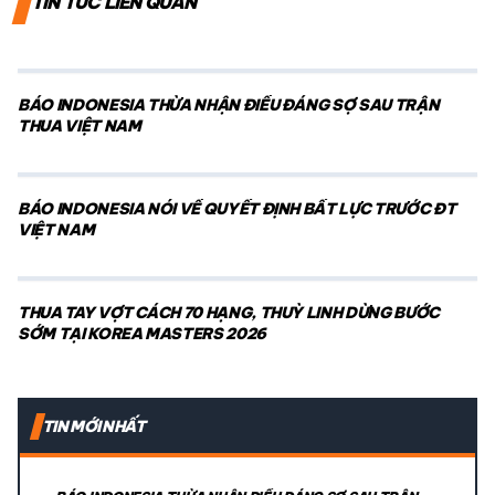
TIN TỨC LIÊN QUAN
BÁO INDONESIA THỪA NHẬN ĐIỀU ĐÁNG SỢ SAU TRẬN
THUA VIỆT NAM
BÁO INDONESIA NÓI VỀ QUYẾT ĐỊNH BẤT LỰC TRƯỚC ĐT
VIỆT NAM
THUA TAY VỢT CÁCH 70 HẠNG, THUỲ LINH DỪNG BƯỚC
SỚM TẠI KOREA MASTERS 2026
TIN MỚI NHẤT