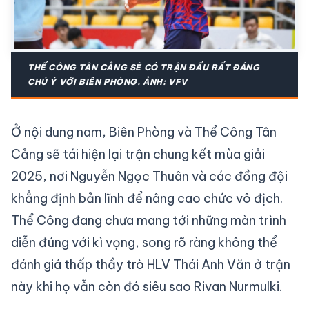
THỂ CÔNG TÂN CẢNG SẼ CÓ TRẬN ĐẤU RẤT ĐÁNG
CHÚ Ý VỚI BIÊN PHÒNG. ẢNH: VFV
Ở nội dung nam, Biên Phòng và Thể Công Tân
Cảng sẽ tái hiện lại trận chung kết mùa giải
2025, nơi Nguyễn Ngọc Thuân và các đồng đội
khẳng định bản lĩnh để nâng cao chức vô địch.
Thể Công đang chưa mang tới những màn trình
diễn đúng với kì vọng, song rõ ràng không thể
đánh giá thấp thầy trò HLV Thái Anh Văn ở trận
này khi họ vẫn còn đó siêu sao Rivan Nurmulki.