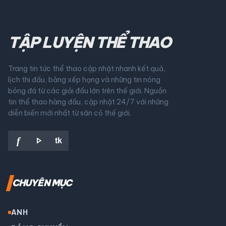
TẬP LUYỆN THỂ THAO
Trang tin tức thể thao cập nhật nhanh kết quả,
lịch thi đấu, bảng xếp hạng và những tin nóng
bóng đá từ các giải đấu lớn trên thế giới. Nguồn
tin thể thao hàng đầu, cập nhật 24/7 với những
diễn biến mới nhất từ sân cỏ thế giới.
play_arrow
f
tk
CHUYÊN MỤC
ANH