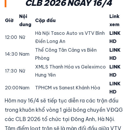
CLB 2026 NGÀY 16/4
Nội
Link
Giờ
Cặp đấu
dung
xem
Hà Nội Tasco Auto vs VTV Bình
LINK
12:00
Nữ
Điền Long An
HD
Thể Công Tân Cảng vs Biên
LINK
14:30
Nam
Phòng
HD
XMLS Thanh Hóa vs Geleximco
LINK
17:30
Nữ
Hưng Yên
HD
LINK
20:00
Nam
TPHCM vs Sanest Khánh Hòa
HD
Hôm nay 16/4 sẽ tiếp tục diễn ra các trận đấu
trong khuôn khổ vòng 1 giải bóng chuyền VĐQG
các CLB 2026 tổ chức tại Đông Anh, Hà Nội.
Tâm điểm loạt trận sẽ là màn đối đầu giữa VTV