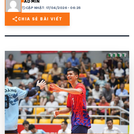
ADMIN
history
CẬP NHẬT: 17/04/2026 - 06:25
share
mail
© 2026 TT24H
share
CHIA SẺ BÀI VIẾT