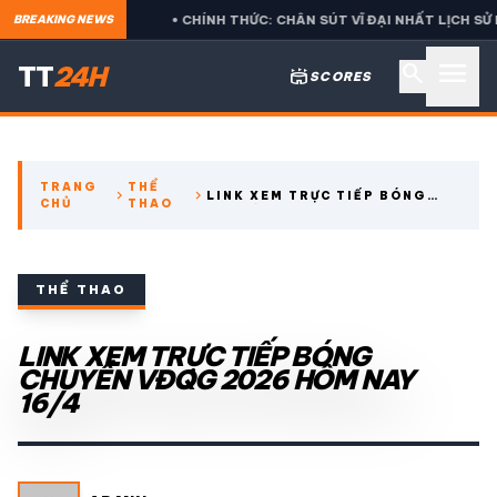
UA BETIS
• CHÍNH THỨC: CHÂN SÚT VĨ ĐẠI NHẤT LỊCH SỬ BỊ LO
BREAKING NEWS
menu
search
TT
24H
stadium
SCORES
search
TRANG
THỂ
chevron_right
chevron_right
LINK XEM TRỰC TIẾP BÓNG
CHỦ
THAO
expand_more
CÁC GIẢI NGOẠI HẠNG
CHUYỀN VĐQG 2026 HÔM NAY
16/4
expand_more
THỂ THAO TRONG NƯỚC
THỂ THAO
expand_more
LINK XEM TRỰC TIẾP BÓNG
THỂ THAO
CHUYỀN VĐQG 2026 HÔM NAY
16/4
VIDEO
LỊCH THI ĐẤU