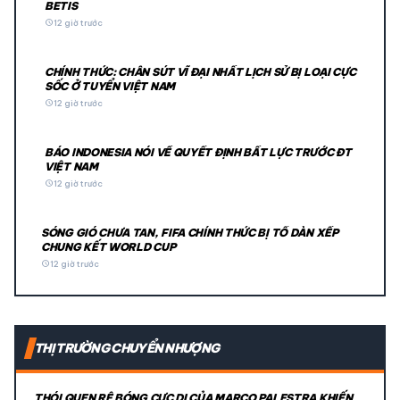
BETIS
schedule
12 giờ trước
CHÍNH THỨC: CHÂN SÚT VĨ ĐẠI NHẤT LỊCH SỬ BỊ LOẠI CỰC
SỐC Ở TUYỂN VIỆT NAM
schedule
12 giờ trước
BÁO INDONESIA NÓI VỀ QUYẾT ĐỊNH BẤT LỰC TRƯỚC ĐT
VIỆT NAM
schedule
12 giờ trước
SÓNG GIÓ CHƯA TAN, FIFA CHÍNH THỨC BỊ TỐ DÀN XẾP
CHUNG KẾT WORLD CUP
schedule
12 giờ trước
THỊ TRƯỜNG CHUYỂN NHƯỢNG
THÓI QUEN RÊ BÓNG CỰC DỊ CỦA MARCO PALESTRA KHIẾN