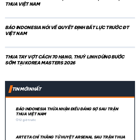
THUA VIỆT NAM
BÁO INDONESIA NÓI VỀ QUYẾT ĐỊNH BẤT LỰC TRƯỚC ĐT
VIỆT NAM
THUA TAY VỢT CÁCH 70 HẠNG, THUỲ LINH DỪNG BƯỚC
SỚM TẠI KOREA MASTERS 2026
TIN MỚI NHẤT
BÁO INDONESIA THỪA NHẬN ĐIỀU ĐÁNG SỢ SAU TRẬN
THUA VIỆT NAM
schedule
12 giờ trước
ARTETA CHỈ THẲNG TỬ HUYỆT ARSENAL SAU TRẬN THUA