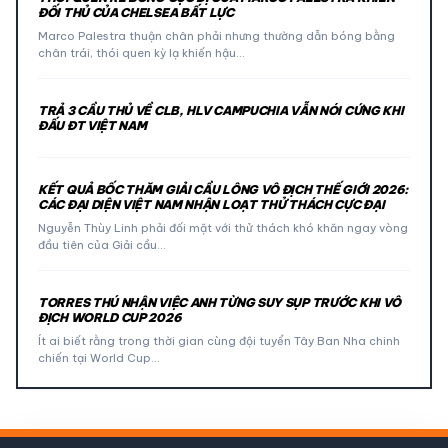
ĐỐI THỦ CỦA CHELSEA BẤT LỰC
Marco Palestra thuận chân phải nhưng thường dẫn bóng bằng
chân trái, thói quen kỳ lạ khiến hậu…
TRẢ 3 CẦU THỦ VỀ CLB, HLV CAMPUCHIA VẪN NÓI CỨNG KHI
ĐẤU ĐT VIỆT NAM
KẾT QUẢ BỐC THĂM GIẢI CẦU LÔNG VÔ ĐỊCH THẾ GIỚI 2026:
CÁC ĐẠI DIỆN VIỆT NAM NHẬN LOẠT THỬ THÁCH CỰC ĐẠI
Nguyễn Thùy Linh phải đối mặt với thử thách khó khăn ngay vòng
đầu tiên của Giải cầu…
TORRES THÚ NHẬN VIỆC ANH TỪNG SUY SỤP TRƯỚC KHI VÔ
ĐỊCH WORLD CUP 2026
Ít ai biết rằng trong thời gian cùng đội tuyển Tây Ban Nha chinh
chiến tại World Cup…