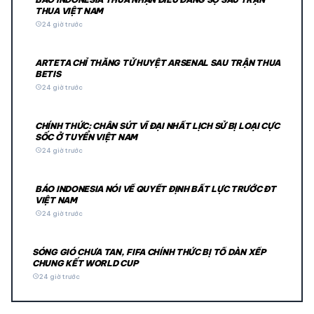
THUA VIỆT NAM
schedule
24 giờ trước
ARTETA CHỈ THẲNG TỬ HUYỆT ARSENAL SAU TRẬN THUA
BETIS
schedule
24 giờ trước
CHÍNH THỨC: CHÂN SÚT VĨ ĐẠI NHẤT LỊCH SỬ BỊ LOẠI CỰC
SỐC Ở TUYỂN VIỆT NAM
schedule
24 giờ trước
BÁO INDONESIA NÓI VỀ QUYẾT ĐỊNH BẤT LỰC TRƯỚC ĐT
VIỆT NAM
schedule
24 giờ trước
SÓNG GIÓ CHƯA TAN, FIFA CHÍNH THỨC BỊ TỐ DÀN XẾP
CHUNG KẾT WORLD CUP
schedule
24 giờ trước