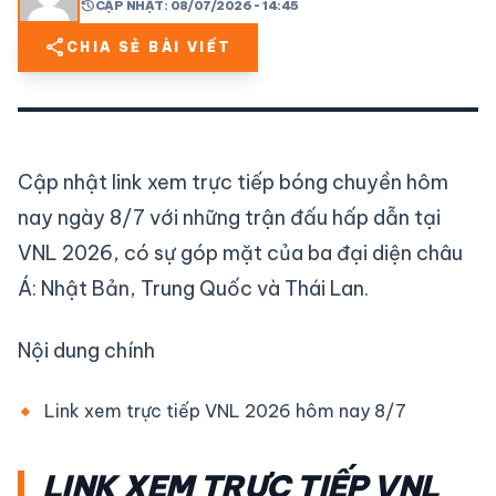
history
CẬP NHẬT: 08/07/2026 - 14:45
share
CHIA SẺ BÀI VIẾT
share
mail
© 2026 TT24H
Cập nhật link xem trực tiếp bóng chuyền hôm
nay ngày 8/7 với những trận đấu hấp dẫn tại
VNL 2026, có sự góp mặt của ba đại diện châu
Á: Nhật Bản, Trung Quốc và Thái Lan.
Nội dung chính
Link xem trực tiếp VNL 2026 hôm nay 8/7
LINK XEM TRỰC TIẾP VNL