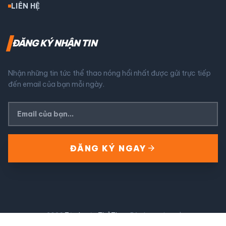
LIÊN HỆ
ĐĂNG KÝ NHẬN TIN
Nhận những tin tức thể thao nóng hổi nhất được gửi trực tiếp
đến email của bạn mỗi ngày.
arrow_forward
ĐĂNG KÝ NGAY
© 2026
Tập Luyện Thể Thao
. Bảo lưu mọi quyền.
Bản quyền
Quảng cáo
Liên hệ