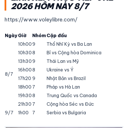
2026 HÔM NAY 8/7
https://www.voleylibre.com/
Ngày
Giờ
Nhóm
Cặp đấu
10h00
9
Thổ Nhĩ Kỳ vs Ba Lan
10h30
8
Bỉ vs Cộng hòa Dominica
13h30
9
Thái Lan vs Mỹ
16h00
8
Ukraine vs Ý
8/7
17h20
9
Nhật Bản vs Brazil
18h00
7
Pháp vs Hà Lan
19h30
8
Trung Quốc vs Canada
21h30
7
Cộng hòa Séc vs Đức
9/7
1h00
7
Serbia vs Bulgaria