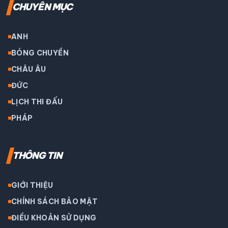
CHUYÊN MỤC
ANH
BÓNG CHUYỀN
CHÂU ÂU
ĐỨC
LỊCH THI ĐẤU
PHÁP
THÔNG TIN
GIỚI THIỆU
CHÍNH SÁCH BẢO MẬT
ĐIỀU KHOẢN SỬ DỤNG