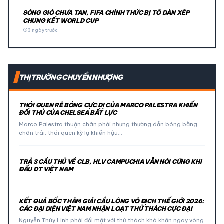
SÓNG GIÓ CHƯA TAN, FIFA CHÍNH THỨC BỊ TỐ DÀN XẾP
CHUNG KẾT WORLD CUP
schedule
3 ngày trước
THỊ TRƯỜNG CHUYỂN NHƯỢNG
THÓI QUEN RÊ BÓNG CỰC DỊ CỦA MARCO PALESTRA KHIẾN
ĐỐI THỦ CỦA CHELSEA BẤT LỰC
Marco Palestra thuận chân phải nhưng thường dẫn bóng bằng
chân trái, thói quen kỳ lạ khiến hậu…
TRẢ 3 CẦU THỦ VỀ CLB, HLV CAMPUCHIA VẪN NÓI CỨNG KHI
ĐẤU ĐT VIỆT NAM
KẾT QUẢ BỐC THĂM GIẢI CẦU LÔNG VÔ ĐỊCH THẾ GIỚI 2026:
CÁC ĐẠI DIỆN VIỆT NAM NHẬN LOẠT THỬ THÁCH CỰC ĐẠI
Nguyễn Thùy Linh phải đối mặt với thử thách khó khăn ngay vòng