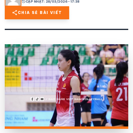
history
CẬP NHẬT: 28/03/2026 - 17:38
share
CHIA SẺ BÀI VIẾT
share
mail
© 2026 TT24H