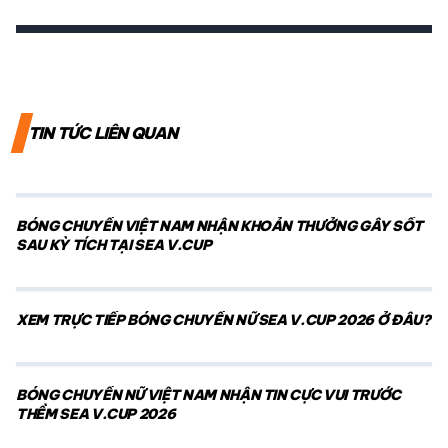
TIN TỨC LIÊN QUAN
BÓNG CHUYỀN VIỆT NAM NHẬN KHOẢN THƯỞNG GÂY SỐT
SAU KỲ TÍCH TẠI SEA V.CUP
XEM TRỰC TIẾP BÓNG CHUYỀN NỮ SEA V.CUP 2026 Ở ĐÂU?
BÓNG CHUYỀN NỮ VIỆT NAM NHẬN TIN CỰC VUI TRƯỚC
THỀM SEA V.CUP 2026