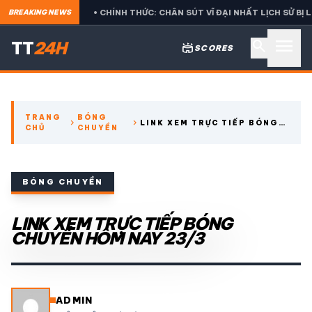
BETIS
• CHÍNH THỨC: CHÂN SÚT VĨ ĐẠI NHẤT LỊCH SỬ BỊ LOẠI 
BREAKING NEWS
menu
search
TT
24H
stadium
SCORES
search
TRANG
BÓNG
chevron_right
chevron_right
LINK XEM TRỰC TIẾP BÓNG
CHỦ
CHUYỀN
expand_more
CÁC GIẢI NGOẠI HẠNG
CHUYỀN HÔM NAY 23/3
expand_more
THỂ THAO TRONG NƯỚC
BÓNG CHUYỀN
expand_more
LINK XEM TRỰC TIẾP BÓNG
THỂ THAO
CHUYỀN HÔM NAY 23/3
VIDEO
LỊCH THI ĐẤU
ADMIN