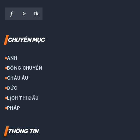
play_arrow
f
tk
CHUYÊN MỤC
ANH
BÓNG CHUYỀN
CHÂU ÂU
ĐỨC
LỊCH THI ĐẤU
PHÁP
THÔNG TIN