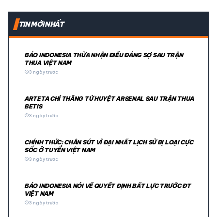
TIN MỚI NHẤT
BÁO INDONESIA THỪA NHẬN ĐIỀU ĐÁNG SỢ SAU TRẬN
THUA VIỆT NAM
schedule
3 ngày trước
ARTETA CHỈ THẲNG TỬ HUYỆT ARSENAL SAU TRẬN THUA
BETIS
schedule
3 ngày trước
CHÍNH THỨC: CHÂN SÚT VĨ ĐẠI NHẤT LỊCH SỬ BỊ LOẠI CỰC
SỐC Ở TUYỂN VIỆT NAM
schedule
3 ngày trước
BÁO INDONESIA NÓI VỀ QUYẾT ĐỊNH BẤT LỰC TRƯỚC ĐT
VIỆT NAM
schedule
3 ngày trước