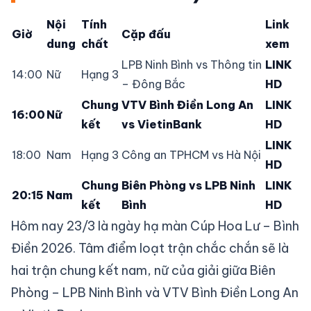
Nội
Tính
Link
Giờ
Cặp đấu
dung
chất
xem
LPB Ninh Bình vs Thông tin
LINK
14:00
Nữ
Hạng 3
– Đông Bắc
HD
Chung
VTV Bình Điền Long An
LINK
16:00
Nữ
kết
vs VietinBank
HD
LINK
18:00
Nam
Hạng 3
Công an TPHCM vs Hà Nội
HD
Chung
Biên Phòng vs LPB Ninh
LINK
20:15
Nam
kết
Bình
HD
Hôm nay 23/3 là ngày hạ màn Cúp Hoa Lư – Bình
Điền 2026. Tâm điểm loạt trận chắc chắn sẽ là
hai trận chung kết nam, nữ của giải giữa Biên
Phòng – LPB Ninh Bình và VTV Bình Điền Long An