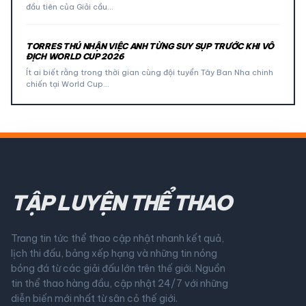
đầu tiên của Giải cầu…
TORRES THÚ NHẬN VIỆC ANH TỪNG SUY SỤP TRƯỚC KHI VÔ
ĐỊCH WORLD CUP 2026
Ít ai biết rằng trong thời gian cùng đội tuyển Tây Ban Nha chinh
chiến tại World Cup…
TẬP LUYỆN THỂ THAO
Trang tin tức thể thao cập nhật nhanh kết quả,
lịch thi đấu, bảng xếp hạng và những tin nóng
bóng đá từ các giải đấu lớn trên thế giới. Nguồn
tin thể thao hàng đầu, cập nhật 24/7 với những
diễn biến mới nhất từ sân cỏ thế giới.