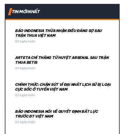
expand_more
TIN MỚI NHẤT
expand_more
BÁO INDONESIA THỪA NHẬN ĐIỀU ĐÁNG SỢ SAU
TRẬN THUA VIỆT NAM
schedule
1 ngày trước
ARTETA CHỈ THẲNG TỬ HUYỆT ARSENAL SAU TRẬN
THUA BETIS
schedule
1 ngày trước
CHÍNH THỨC: CHÂN SÚT VĨ ĐẠI NHẤT LỊCH SỬ BỊ LOẠI
© 2026 TT24H
CỰC SỐC Ở TUYỂN VIỆT NAM
schedule
1 ngày trước
BÁO INDONESIA NÓI VỀ QUYẾT ĐỊNH BẤT LỰC
TRƯỚC ĐT VIỆT NAM
schedule
1 ngày trước