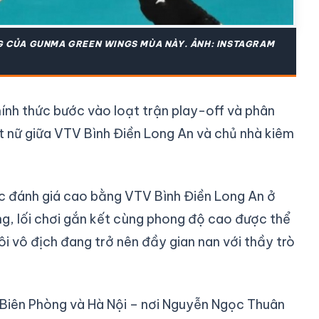
G CỦA GUNMA GREEN WINGS MÙA NÀY. ẢNH: INSTAGRAM
ính thức bước vào loạt trận play-off và phân
ết nữ giữa VTV Bình Điền Long An và chủ nhà kiêm
ợc đánh giá cao bằng VTV Bình Điền Long An ở
ợng, lối chơi gắn kết cùng phong độ cao được thể
i vô địch đang trở nên đầy gian nan với thầy trò
Biên Phòng và Hà Nội – nơi Nguyễn Ngọc Thuân