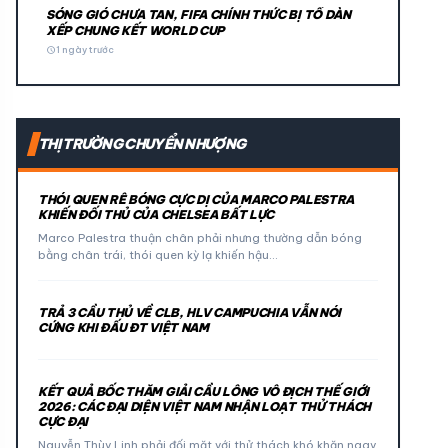
SÓNG GIÓ CHƯA TAN, FIFA CHÍNH THỨC BỊ TỐ DÀN
XẾP CHUNG KẾT WORLD CUP
schedule
1 ngày trước
THỊ TRƯỜNG CHUYỂN NHƯỢNG
THÓI QUEN RÊ BÓNG CỰC DỊ CỦA MARCO PALESTRA
KHIẾN ĐỐI THỦ CỦA CHELSEA BẤT LỰC
Marco Palestra thuận chân phải nhưng thường dẫn bóng
bằng chân trái, thói quen kỳ lạ khiến hậu…
TRẢ 3 CẦU THỦ VỀ CLB, HLV CAMPUCHIA VẪN NÓI
CỨNG KHI ĐẤU ĐT VIỆT NAM
KẾT QUẢ BỐC THĂM GIẢI CẦU LÔNG VÔ ĐỊCH THẾ GIỚI
2026: CÁC ĐẠI DIỆN VIỆT NAM NHẬN LOẠT THỬ THÁCH
CỰC ĐẠI
Nguyễn Thùy Linh phải đối mặt với thử thách khó khăn ngay