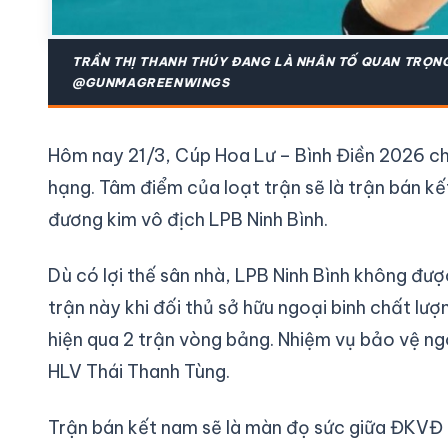
TRẦN THỊ THANH THÚY ĐANG LÀ NHÂN TỐ QUAN TRỌN
@GUNMAGREENWINGS
Hôm nay 21/3, Cúp Hoa Lư – Bình Điền 2026 ch
hạng. Tâm điểm của loạt trận sẽ là trận bán k
đương kim vô địch LPB Ninh Bình.
Dù có lợi thế sân nhà, LPB Ninh Bình không đư
trận này khi đối thủ sở hữu ngoại binh chất lư
hiện qua 2 trận vòng bảng. Nhiệm vụ bảo vệ ngô
HLV Thái Thanh Tùng.
Trận bán kết nam sẽ là màn đọ sức giữa ĐKVĐ 