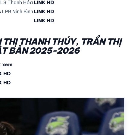
MLS Thanh Hóa
LINK HD
 LPB Ninh Bình
LINK HD
LINK HD
 THỊ THANH THÚY, TRẦN THỊ
ẬT BẢN 2025-2026
k xem
K HD
K HD