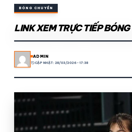
BÓNG CHUYỀN
THỂ THAO TRONG NƯỚC
LINK XEM TRỰC TIẾP BÓNG
THỂ THAO
VIDEO
ADMIN
LỊCH THI ĐẤU
history
CẬP NHẬT: 28/03/2026 - 17:38
share
mail