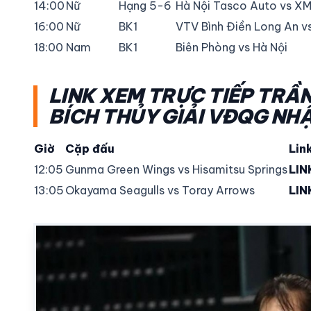
14:00
Nữ
Hạng 5-6
Hà Nội Tasco Auto vs X
16:00
Nữ
BK1
VTV Bình Điền Long An vs
18:00
Nam
BK1
Biên Phòng vs Hà Nội
LINK XEM TRỰC TIẾP TRẦN
BÍCH THỦY GIẢI VĐQG NH
Giờ
Cặp đấu
Lin
12:05
Gunma Green Wings vs Hisamitsu Springs
LIN
13:05
Okayama Seagulls vs Toray Arrows
LIN