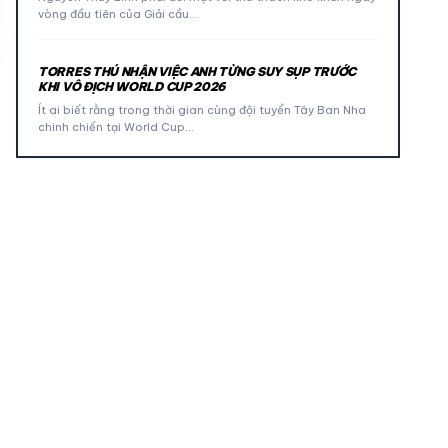
vòng đầu tiên của Giải cầu…
TORRES THÚ NHẬN VIỆC ANH TỪNG SUY SỤP TRƯỚC
KHI VÔ ĐỊCH WORLD CUP 2026
Ít ai biết rằng trong thời gian cùng đội tuyển Tây Ban Nha
chinh chiến tại World Cup…