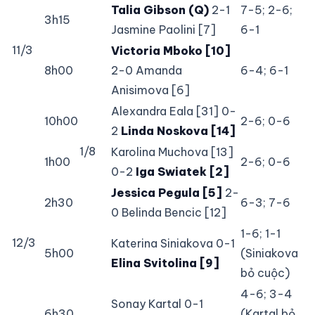
Talia Gibson (Q)
2-1
7-5; 2-6;
3h15
Jasmine Paolini [7]
6-1
11/3
Victoria Mboko [10]
8h00
2-0 Amanda
6-4; 6-1
Anisimova [6]
Alexandra Eala [31] 0-
10h00
2-6; 0-6
2
Linda Noskova [14]
1/8
Karolina Muchova [13]
1h00
2-6; 0-6
0-2
Iga Swiatek [2]
Jessica Pegula [5]
2-
2h30
6-3; 7-6
0 Belinda Bencic [12]
1-6; 1-1
12/3
Katerina Siniakova 0-1
5h00
(Siniakova
Elina Svitolina [9]
bỏ cuộc)
4-6; 3-4
Sonay Kartal 0-1
6h30
(Kartal bỏ