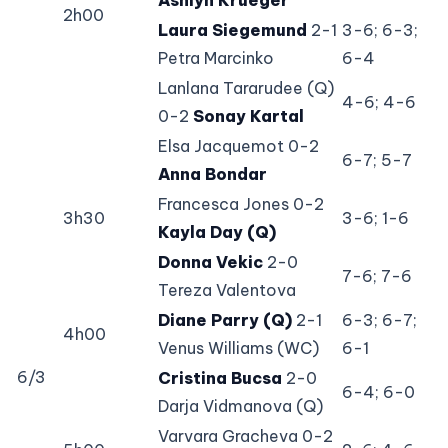
2h00
Laura Siegemund
2-1
3-6; 6-3;
Petra Marcinko
6-4
Lanlana Tararudee (Q)
4-6; 4-6
0-2
Sonay Kartal
Elsa Jacquemot 0-2
6-7; 5-7
Anna Bondar
Francesca Jones 0-2
3h30
3-6; 1-6
Kayla Day (Q)
Donna Vekic
2-0
7-6; 7-6
Tereza Valentova
Diane Parry (Q)
2-1
6-3; 6-7;
4h00
Venus Williams (WC)
6-1
6/3
Cristina Bucsa
2-0
6-4; 6-0
Darja Vidmanova (Q)
Varvara Gracheva 0-2