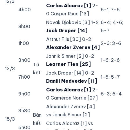
12/3
Carlos Alcaraz [1]
2-
4h00
6-1; 7-6
0 Casper Ruud [13]
Novak Djokovic [3] 1-2
6-4; 4-6;
8h00
Jack Draper [14]
6-7
Arthur Fils [30] 0-2
1h00
2-6; 3-6
Alexander Zverev [4]
Jannik Sinner [2] 0-2
3h00
1-6; 2-6
Learner Tien [25]
Tứ
13/3
kết
Jack Draper [14] 0-2
7h00
1-6; 5-7
Daniil Medvedev [11]
Carlos Alcaraz [1]
2-
9h00
6-3; 6-4
0 Cameron Norrie [27]
Alexander Zverev [4]
3h30
vs Jannik Sinner [2]
Bán
15/3
kết
Carlos Alcaraz [1] vs
5h00