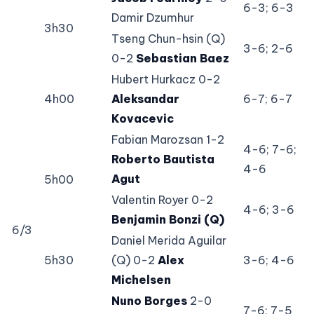
6-3; 6-3
Damir Dzumhur
3h30
Tseng Chun-hsin (Q)
3-6; 2-6
0-2
Sebastian Baez
Hubert Hurkacz 0-2
4h00
Aleksandar
6-7; 6-7
Kovacevic
Fabian Marozsan 1-2
4-6; 7-6;
Roberto Bautista
4-6
Agut
5h00
Valentin Royer 0-2
4-6; 3-6
Benjamin Bonzi (Q)
6/3
Daniel Merida Aguilar
5h30
(Q) 0-2
Alex
3-6; 4-6
Michelsen
Nuno Borges
2-0
7-6; 7-5