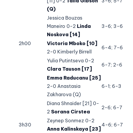
[11] 0-2
Talia Gibson
3-6; 5-7
(Q)
Jessica Bouzas
Maneiro 0-2
Linda
3-6; 3-6
Noskova [14]
2h00
Victoria Mboko [10]
6-4; 7-6
2-0 Kimberly Birrell
Yulia Putintseva 0-2
6-7; 2-6
Clara Tauson [17]
Emma Raducanu [25]
2-0 Anastasia
6-1; 6-3
Zakharova (Q)
Diana Shnaider [21] 0-
2-6; 6-7
2
Sorana Cirstea
Zeynep Sonmez 0-2
3h30
4-6; 6-7
Anna Kalinskaya [23]