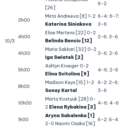
6-2
[26]
Mirra Andreeva [8] 1-2
6-4; 6-7;
3h00
Katerina Siniakova
3-6
Elise Mertens [22] 0-2
4h00
2-6; 3-6
Belinda Bencic [12]
10/3
Maria Sakkari [32] 0-2
4h30
3-6; 2-6
Iga Swiatek [2]
Ashlyn Krueger 0-2
5h30
4-6; 2-6
Elina Svitolina [9]
Madison Keys [15] 1-2
6-2; 2-6;
8h00
Sonay Kartal
3-6
Marta Kostyuk [28] 0-
10h00
4-6; 4-6
2
Elena Rybakina [3]
Aryna Sabalenka [1]
1h00
6-2; 6-4
2-0 Naomi Osaka [16]