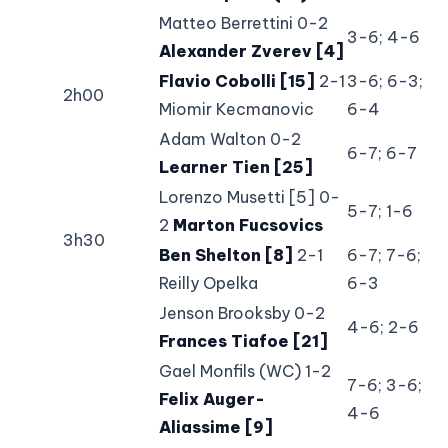
Matteo Berrettini 0-2
3-6; 4-6
Alexander Zverev [4]
Flavio Cobolli [15]
2-1
3-6; 6-3;
2h00
Miomir Kecmanovic
6-4
Adam Walton 0-2
6-7; 6-7
Learner Tien [25]
Lorenzo Musetti [5] 0-
5-7; 1-6
2
Marton Fucsovics
3h30
Ben Shelton [8]
2-1
6-7; 7-6;
Reilly Opelka
6-3
Jenson Brooksby 0-2
4-6; 2-6
Frances Tiafoe [21]
Gael Monfils (WC) 1-2
7-6; 3-6;
Felix Auger-
4-6
Aliassime [9]