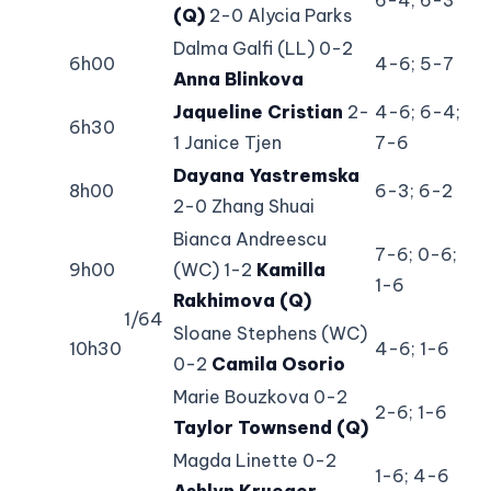
(Q)
2-0 Alycia Parks
Dalma Galfi (LL) 0-2
6h00
4-6; 5-7
Anna Blinkova
Jaqueline Cristian
2-
4-6; 6-4;
6h30
1 Janice Tjen
7-6
Dayana Yastremska
8h00
6-3; 6-2
2-0 Zhang Shuai
Bianca Andreescu
7-6; 0-6;
9h00
(WC) 1-2
Kamilla
1-6
Rakhimova (Q)
1/64
Sloane Stephens (WC)
10h30
4-6; 1-6
0-2
Camila Osorio
Marie Bouzkova 0-2
2-6; 1-6
Taylor Townsend (Q)
Magda Linette 0-2
1-6; 4-6
Ashlyn Krueger