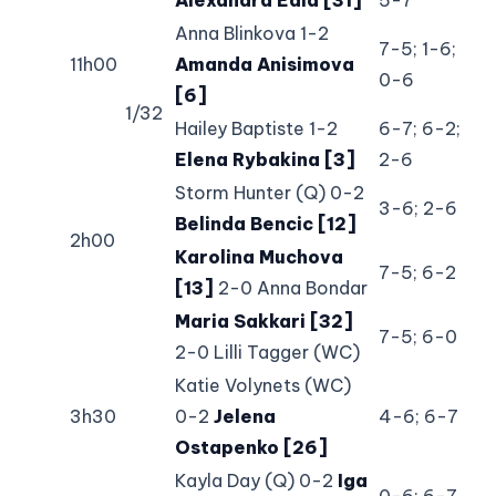
Anna Blinkova 1-2
7-5; 1-6;
11h00
Amanda Anisimova
0-6
[6]
1/32
Hailey Baptiste 1-2
6-7; 6-2;
Elena Rybakina [3]
2-6
Storm Hunter (Q) 0-2
3-6; 2-6
Belinda Bencic [12]
2h00
Karolina Muchova
7-5; 6-2
[13]
2-0 Anna Bondar
Maria Sakkari [32]
7-5; 6-0
2-0 Lilli Tagger (WC)
Katie Volynets (WC)
3h30
0-2
Jelena
4-6; 6-7
Ostapenko [26]
Kayla Day (Q) 0-2
Iga
0-6; 6-7