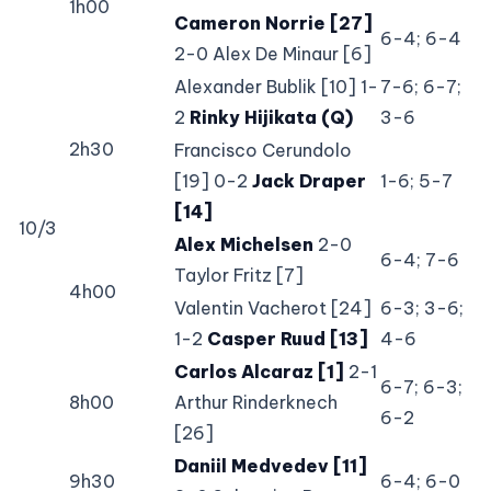
1h00
Cameron Norrie [27]
6-4; 6-4
2-0 Alex De Minaur [6]
Alexander Bublik [10] 1-
7-6; 6-7;
2
Rinky Hijikata (Q)
3-6
2h30
Francisco Cerundolo
[19] 0-2
Jack Draper
1-6; 5-7
[14]
10/3
Alex Michelsen
2-0
6-4; 7-6
Taylor Fritz [7]
4h00
Valentin Vacherot [24]
6-3; 3-6;
1-2
Casper Ruud [13]
4-6
Carlos Alcaraz [1]
2-1
6-7; 6-3;
8h00
Arthur Rinderknech
6-2
[26]
Daniil Medvedev [11]
9h30
6-4; 6-0