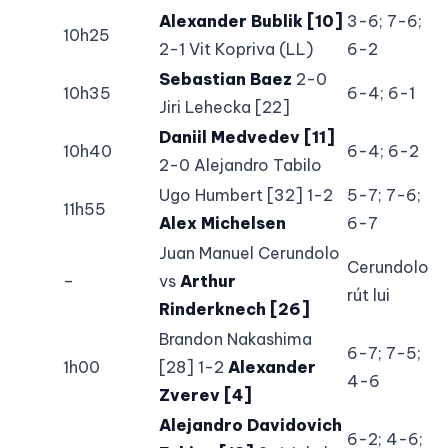
Alexander Bublik [10]
3-6; 7-6;
10h25
2-1 Vit Kopriva (LL)
6-2
Sebastian Baez
2-0
10h35
6-4; 6-1
Jiri Lehecka [22]
Daniil Medvedev [11]
10h40
6-4; 6-2
2-0 Alejandro Tabilo
Ugo Humbert [32] 1-2
5-7; 7-6;
11h55
Alex Michelsen
6-7
Juan Manuel Cerundolo
Cerundolo
–
vs
Arthur
rút lui
Rinderknech [26]
Brandon Nakashima
6-7; 7-5;
1h00
[28] 1-2
Alexander
4-6
Zverev [4]
Alejandro Davidovich
6-2; 4-6;