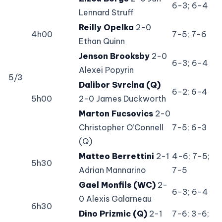
6-3; 6-4
Lennard Struff
Reilly Opelka
2-0
4h00
7-5; 7-6
Ethan Quinn
Jenson Brooksby
2-0
6-3; 6-4
Alexei Popyrin
5/3
Dalibor Svrcina (Q)
6-2; 6-4
5h00
2-0 James Duckworth
Marton Fucsovics
2-0
Christopher O’Connell
7-5; 6-3
(Q)
Matteo Berrettini
2-1
4-6; 7-5;
5h30
Adrian Mannarino
7-5
Gael Monfils (WC)
2-
6-3; 6-4
0 Alexis Galarneau
6h30
Dino Prizmic (Q)
2-1
7-6; 3-6;