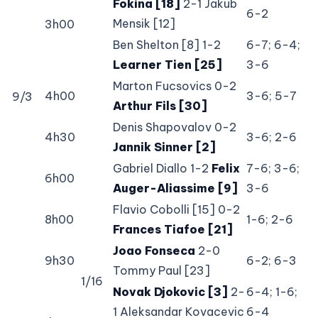
Fokina [18]
2-1 Jakub
6-2
Mensik [12]
3h00
Ben Shelton [8] 1-2
6-7; 6-4;
Learner Tien [25]
3-6
Marton Fucsovics 0-2
4h00
3-6; 5-7
9/3
Arthur Fils [30]
Denis Shapovalov 0-2
4h30
3-6; 2-6
Jannik Sinner [2]
Gabriel Diallo 1-2
Felix
7-6; 3-6;
6h00
Auger-Aliassime [9]
3-6
Flavio Cobolli [15] 0-2
8h00
1-6; 2-6
Frances Tiafoe [21]
Joao Fonseca
2-0
9h30
6-2; 6-3
Tommy Paul [23]
1/16
Novak Djokovic [3]
2-
6-4; 1-6;
1 Aleksandar Kovacevic
6-4