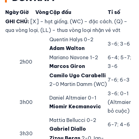
Ngày
Giờ
Vòng
Cặp đấu
Tỉ số
GHI CHÚ:
[X] – hạt giống, (WC) – đặc cách, (Q) –
qua vòng loại, (LL) – thua vòng loại nhận vé vớt
Quentin Halys 0-2
3-6; 3-6
Adam Walton
Mariano Navone 1-2
6-4; 5-7;
2h00
Marcos Giron
3-6
Camilo Ugo Carabelli
7-6; 6-3
2-0 Martin Damm (WC)
3-6; 0-1
Daniel Altmaier 0-1
3h00
(Altmaier
Miomir Kecmanovic
bỏ cuộc)
Mattia Bellucci 0-2
6-7; 4-6
Gabriel Diallo
3h30
Zizou Bergs
2-0 Jan-