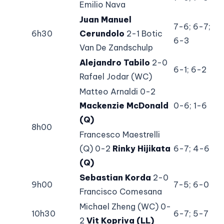
Emilio Nava
Juan Manuel
7-6; 6-7;
6h30
Cerundolo
2-1 Botic
6-3
Van De Zandschulp
Alejandro Tabilo
2-0
6-1; 6-2
Rafael Jodar (WC)
Matteo Arnaldi 0-2
Mackenzie McDonald
0-6; 1-6
(Q)
8h00
Francesco Maestrelli
(Q) 0-2
Rinky Hijikata
6-7; 4-6
(Q)
Sebastian Korda
2-0
9h00
7-5; 6-0
Francisco Comesana
Michael Zheng (WC) 0-
10h30
6-7; 5-7
2
Vit Kopriva (LL)