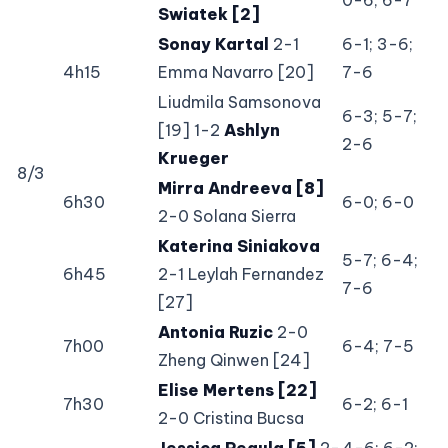
Swiatek [2]
Sonay Kartal
2-1
6-1; 3-6;
4h15
Emma Navarro [20]
7-6
Liudmila Samsonova
6-3; 5-7;
[19] 1-2
Ashlyn
2-6
Krueger
8/3
Mirra Andreeva [8]
6h30
6-0; 6-0
2-0 Solana Sierra
Katerina Siniakova
5-7; 6-4;
6h45
2-1 Leylah Fernandez
7-6
[27]
Antonia Ruzic
2-0
7h00
6-4; 7-5
Zheng Qinwen [24]
Elise Mertens [22]
7h30
6-2; 6-1
2-0 Cristina Bucsa
Jessica Pegula [5]
2-
4-6; 6-2;