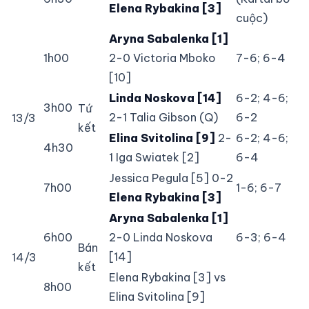
Elena Rybakina [3]
cuộc)
Aryna Sabalenka [1]
1h00
2-0 Victoria Mboko
7-6; 6-4
[10]
Linda Noskova [14]
6-2; 4-6;
3h00
Tứ
2-1 Talia Gibson (Q)
6-2
13/3
kết
Elina Svitolina [9]
2-
6-2; 4-6;
4h30
1 Iga Swiatek [2]
6-4
Jessica Pegula [5] 0-2
7h00
1-6; 6-7
Elena Rybakina [3]
Aryna Sabalenka [1]
6h00
2-0 Linda Noskova
6-3; 6-4
Bán
[14]
14/3
kết
Elena Rybakina [3] vs
8h00
Elina Svitolina [9]