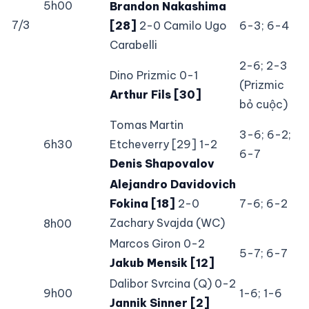
5h00
Brandon Nakashima
7/3
[28]
2-0 Camilo Ugo
6-3; 6-4
Carabelli
2-6; 2-3
Dino Prizmic 0-1
(Prizmic
Arthur Fils [30]
bỏ cuộc)
Tomas Martin
3-6; 6-2;
6h30
Etcheverry [29] 1-2
6-7
Denis Shapovalov
Alejandro Davidovich
Fokina [18]
2-0
7-6; 6-2
Zachary Svajda (WC)
8h00
Marcos Giron 0-2
5-7; 6-7
Jakub Mensik [12]
Dalibor Svrcina (Q) 0-2
9h00
1-6; 1-6
Jannik Sinner [2]