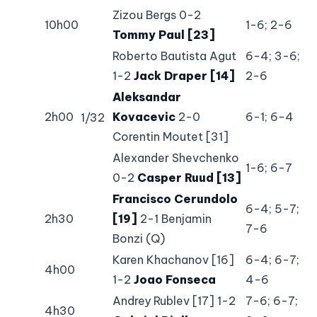
Zizou Bergs 0-2
10h00
1-6; 2-6
Tommy Paul [23]
Roberto Bautista Agut
6-4; 3-6;
1-2
Jack Draper [14]
2-6
Aleksandar
2h00
Kovacevic
2-0
6-1; 6-4
1/32
Corentin Moutet [31]
Alexander Shevchenko
1-6; 6-7
0-2
Casper Ruud [13]
Francisco Cerundolo
6-4; 5-7;
2h30
[19]
2-1 Benjamin
7-6
Bonzi (Q)
Karen Khachanov [16]
6-4; 6-7;
4h00
1-2
Joao Fonseca
4-6
Andrey Rublev [17] 1-2
7-6; 6-7;
4h30