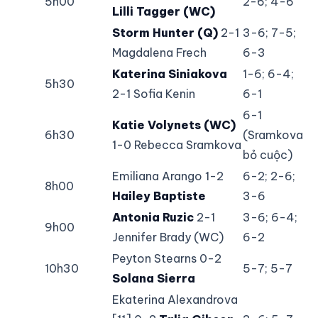
5h00
2-6; 4-6
Lilli Tagger (WC)
Storm Hunter (Q)
2-1
3-6; 7-5;
Magdalena Frech
6-3
Katerina Siniakova
1-6; 6-4;
5h30
2-1 Sofia Kenin
6-1
6-1
Katie Volynets (WC)
6h30
(Sramkova
1-0 Rebecca Sramkova
bỏ cuộc)
Emiliana Arango 1-2
6-2; 2-6;
8h00
Hailey Baptiste
3-6
Antonia Ruzic
2-1
3-6; 6-4;
9h00
Jennifer Brady (WC)
6-2
Peyton Stearns 0-2
10h30
5-7; 5-7
Solana Sierra
Ekaterina Alexandrova