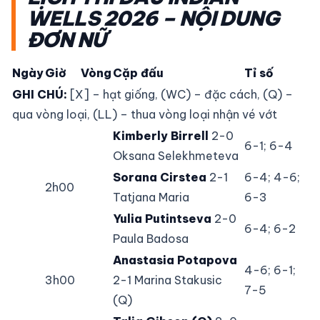
WELLS 2026 – NỘI DUNG
ĐƠN NỮ
Ngày
Giờ
Vòng
Cặp đấu
Tỉ số
GHI CHÚ:
[X] – hạt giống, (WC) – đặc cách, (Q) –
qua vòng loại, (LL) – thua vòng loại nhận vé vớt
Kimberly Birrell
2-0
6-1; 6-4
Oksana Selekhmeteva
Sorana Cirstea
2-1
6-4; 4-6;
2h00
Tatjana Maria
6-3
Yulia Putintseva
2-0
6-4; 6-2
Paula Badosa
Anastasia Potapova
4-6; 6-1;
3h00
2-1 Marina Stakusic
7-5
(Q)