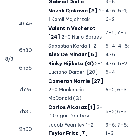
Gabriel Diallo
3-6
Novak Djokovic [3]
2-
4-6; 6-1;
1 Kamil Majchrzak
6-2
4h45
Valentin Vacherot
7-5; 7-5
[24]
2-0 Nuno Borges
Sebastian Korda 1-2
6-4; 4-6;
6h30
Alex De Minaur [6]
4-6
8/3
Rinky Hijikata (Q)
2-1
4-6; 6-2;
6h55
Luciano Darderi [20]
6-4
Cameron Norrie [27]
7h25
2-0 Mackenzie
6-2; 6-3
McDonald (Q)
Carlos Alcaraz [1]
2-
7h30
6-2; 6-3
0 Grigor Dimitrov
Jacob Fearnley 1-2
3-6; 7-6;
9h00
Taylor Fritz [7]
1-6