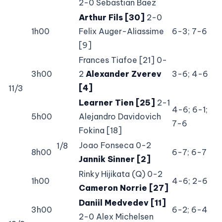
2-0 Sebastian Baez
Arthur Fils [30]
2-0
1h00
Felix Auger-Aliassime
6-3; 7-6
[9]
Frances Tiafoe [21] 0-
3h00
2
Alexander Zverev
3-6; 4-6
[4]
11/3
Learner Tien [25]
2-1
4-6; 6-1;
5h00
Alejandro Davidovich
7-6
Fokina [18]
Joao Fonseca 0-2
1/8
8h00
6-7; 6-7
Jannik Sinner [2]
Rinky Hijikata (Q) 0-2
1h00
4-6; 2-6
Cameron Norrie [27]
Daniil Medvedev [11]
3h00
6-2; 6-4
2-0 Alex Michelsen