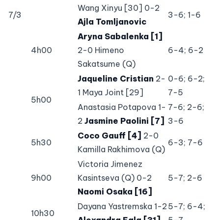
Wang Xinyu [30] 0-2
7/3
3-6; 1-6
Ajla Tomljanovic
Aryna Sabalenka [1]
4h00
2-0 Himeno
6-4; 6-2
Sakatsume (Q)
Jaqueline Cristian
2-
0-6; 6-2;
1 Maya Joint [29]
7-5
5h00
Anastasia Potapova 1-
7-6; 2-6;
2
Jasmine Paolini [7]
3-6
Coco Gauff [4]
2-0
5h30
6-3; 7-6
Kamilla Rakhimova (Q)
Victoria Jimenez
9h00
Kasintseva (Q) 0-2
5-7; 2-6
Naomi Osaka [16]
Dayana Yastremska 1-2
5-7; 6-4;
10h30
Alexandra Eala [31]
5-7