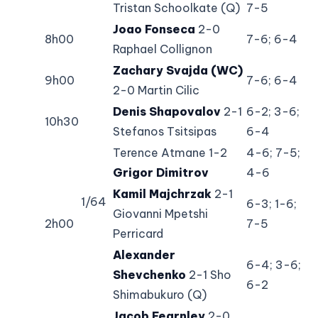
Tristan Schoolkate (Q)
7-5
Joao Fonseca
2-0
8h00
7-6; 6-4
Raphael Collignon
Zachary Svajda (WC)
9h00
7-6; 6-4
2-0 Martin Cilic
Denis Shapovalov
2-1
6-2; 3-6;
10h30
Stefanos Tsitsipas
6-4
Terence Atmane 1-2
4-6; 7-5;
Grigor Dimitrov
4-6
Kamil Majchrzak
2-1
1/64
6-3; 1-6;
Giovanni Mpetshi
2h00
7-5
Perricard
Alexander
6-4; 3-6;
Shevchenko
2-1 Sho
6-2
Shimabukuro (Q)
Jacob Fearnley
2-0