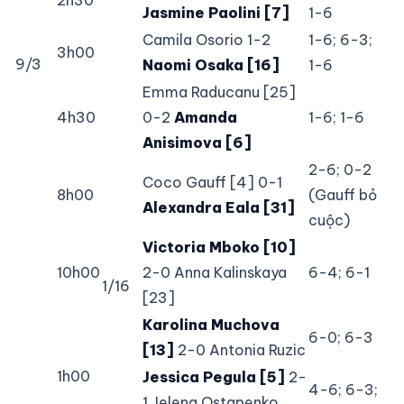
Jasmine Paolini [7]
1-6
Camila Osorio 1-2
1-6; 6-3;
3h00
9/3
Naomi Osaka [16]
1-6
Emma Raducanu [25]
4h30
0-2
Amanda
1-6; 1-6
Anisimova [6]
2-6; 0-2
Coco Gauff [4] 0-1
8h00
(Gauff bỏ
Alexandra Eala [31]
cuộc)
Victoria Mboko [10]
10h00
2-0 Anna Kalinskaya
6-4; 6-1
1/16
[23]
Karolina Muchova
6-0; 6-3
[13]
2-0 Antonia Ruzic
1h00
Jessica Pegula [5]
2-
4-6; 6-3;
1 Jelena Ostapenko