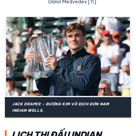
Daniil Medvedev [11]
JACK DRAPER – ĐƯƠNG KIM VÔ ĐỊCH ĐƠN NAM
INDIAN WELLS.
LỊCH THI ĐẤU INDIAN