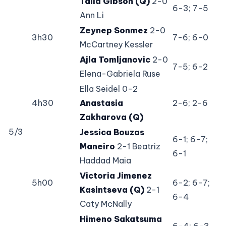
Talia Gibson (Q)
2-0
6-3; 7-5
Ann Li
Zeynep Sonmez
2-0
3h30
7-6; 6-0
McCartney Kessler
Ajla Tomljanovic
2-0
7-5; 6-2
Elena-Gabriela Ruse
Ella Seidel 0-2
4h30
Anastasia
2-6; 2-6
Zakharova (Q)
5/3
Jessica Bouzas
6-1; 6-7;
Maneiro
2-1 Beatriz
6-1
Haddad Maia
Victoria Jimenez
5h00
6-2; 6-7;
Kasintseva (Q)
2-1
6-4
Caty McNally
Himeno Sakatsuma
6-4; 6-3