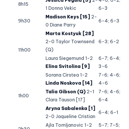
8h15
1 Donna Vekic
6-3
Madison Keys [15]
2-
9h30
6-4; 6-3
0 Diane Parry
Marta Kostyuk [28]
2-0 Taylor Townsend
6-3; 6-2
(Q)
11h00
Laura Siegemund 1-2
6-7; 6-4;
Elina Svitolina [9]
3-6
Sorana Cirstea 1-2
7-6; 4-6;
Linda Noskova [14]
4-6
Talia Gibson (Q)
2-1
7-6; 4-6;
1h00
Clara Tauson [17]
6-4
Aryna Sabalenka [1]
6-4; 6-1
2-0 Jaqueline Cristian
Ajla Tomljanovic 1-2
5-7; 7-5;
2h30