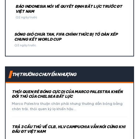
BÁO INDONESIA NÓI VỀ QUYẾT ĐỊNH BẤT LỰC TRƯỚC ĐT
VIỆT NAM
schedule
2 ngày trước
SÓNG GIÓ CHƯA TAN, FIFA CHÍNH THỨC BỊ TỐ DÀN XẾP
CHUNG KẾT WORLD CUP
schedule
2 ngày trước
THỊ TRƯỜNG CHUYỂN NHƯỢNG
THÓI QUEN RÊ BÓNG CỰC DỊ CỦA MARCO PALESTRA KHIẾN
ĐỐI THỦ CỦA CHELSEA BẤT LỰC
Marco Palestra thuận chân phải nhưng thường dẫn bóng bằng
chân trái, thói quen kỳ lạ khiến hậu…
TRẢ 3 CẦU THỦ VỀ CLB, HLV CAMPUCHIA VẪN NÓI CỨNG KHI
ĐẤU ĐT VIỆT NAM