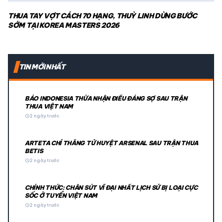
THUA TAY VỢT CÁCH 70 HẠNG, THUỲ LINH DỪNG BƯỚC
SỚM TẠI KOREA MASTERS 2026
TIN MỚI NHẤT
BÁO INDONESIA THỪA NHẬN ĐIỀU ĐÁNG SỢ SAU TRẬN
THUA VIỆT NAM
schedule
2 ngày trước
ARTETA CHỈ THẲNG TỬ HUYỆT ARSENAL SAU TRẬN THUA
BETIS
schedule
2 ngày trước
CHÍNH THỨC: CHÂN SÚT VĨ ĐẠI NHẤT LỊCH SỬ BỊ LOẠI CỰC
SỐC Ở TUYỂN VIỆT NAM
schedule
2 ngày trước