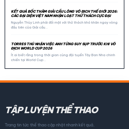
KẾT QUẢ BỐC THĂM GIẢI CẦU LÔNG VÔ ĐỊCH THẾ GIỚI 2026:
CÁC ĐẠI DIỆN VIỆT NAM NHẬN LOẠT THỬ THÁCH CỰC ĐẠI
Nguyễn Thùy Linh phải đối mặt với thử thách khó khăn ngay vòng
đầu tiên của Giải cầu…
TORRES THÚ NHẬN VIỆC ANH TỪNG SUY SỤP TRƯỚC KHI VÔ
ĐỊCH WORLD CUP 2026
Ít ai biết rằng trong thời gian cùng đội tuyển Tây Ban Nha chinh
chiến tại World Cup…
TẬP LUYỆN THỂ THAO
Trang tin tức thể thao cập nhật nhanh kết quả,