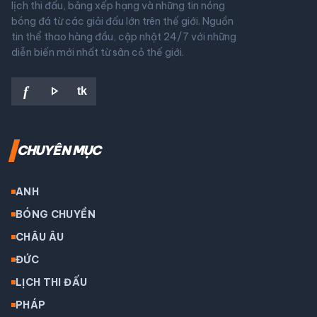
lịch thi đấu, bảng xếp hạng và những tin nóng
bóng đá từ các giải đấu lớn trên thế giới. Nguồn
tin thể thao hàng đầu, cập nhật 24/7 với những
diễn biến mới nhất từ sân cỏ thế giới.
play_arrow
f
tk
CHUYÊN MỤC
ANH
BÓNG CHUYỀN
CHÂU ÂU
ĐỨC
LỊCH THI ĐẤU
PHÁP