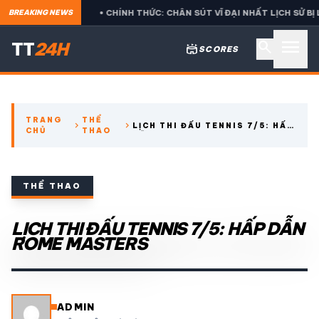
 BETIS
• CHÍNH THỨC: CHÂN SÚT VĨ ĐẠI NHẤT LỊCH SỬ BỊ LOẠ
BREAKING NEWS
menu
search
TT
24H
stadium
SCORES
search
TRANG
THỂ
chevron_right
chevron_right
LỊCH THI ĐẤU TENNIS 7/5: HẤP
CHỦ
THAO
expand_more
CÁC GIẢI NGOẠI HẠNG
DẪN ROME MASTERS
expand_more
THỂ THAO TRONG NƯỚC
THỂ THAO
expand_more
LỊCH THI ĐẤU TENNIS 7/5: HẤP DẪN
THỂ THAO
ROME MASTERS
VIDEO
LỊCH THI ĐẤU
ADMIN