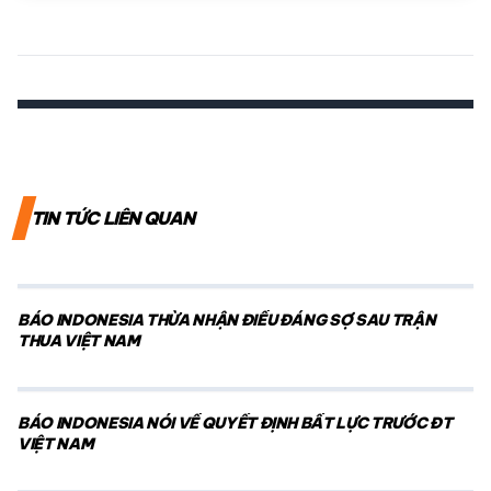
TIN TỨC LIÊN QUAN
BÁO INDONESIA THỪA NHẬN ĐIỀU ĐÁNG SỢ SAU TRẬN
THUA VIỆT NAM
BÁO INDONESIA NÓI VỀ QUYẾT ĐỊNH BẤT LỰC TRƯỚC ĐT
VIỆT NAM