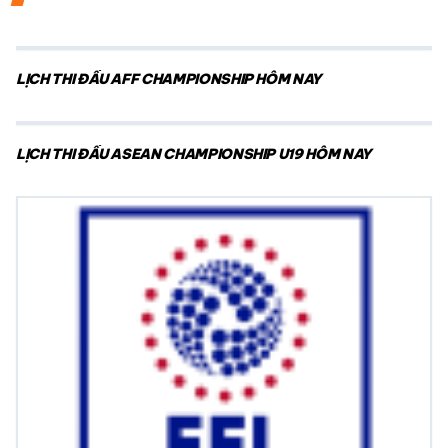
LỊCH THI ĐẤU AFF CHAMPIONSHIP HÔM NAY
LỊCH THI ĐẤU ASEAN CHAMPIONSHIP U19 HÔM NAY