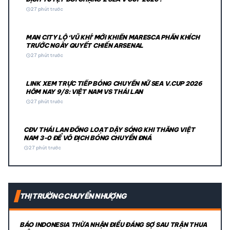
schedule
27 phút trước
MAN CITY LỘ ‘VŨ KHÍ’ MỚI KHIẾN MARESCA PHẤN KHÍCH
TRƯỚC NGÀY QUYẾT CHIẾN ARSENAL
schedule
27 phút trước
LINK XEM TRỰC TIẾP BÓNG CHUYỀN NỮ SEA V.CUP 2026
HÔM NAY 9/8: VIỆT NAM VS THÁI LAN
schedule
27 phút trước
CĐV THÁI LAN ĐỒNG LOẠT DẬY SÓNG KHI THẮNG VIỆT
NAM 3-0 ĐỂ VÔ ĐỊCH BÓNG CHUYỀN ĐNÁ
schedule
27 phút trước
THỊ TRƯỜNG CHUYỂN NHƯỢNG
BÁO INDONESIA THỪA NHẬN ĐIỀU ĐÁNG SỢ SAU TRẬN THUA