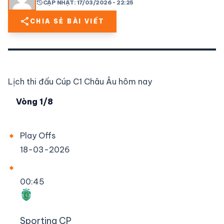
history
CẬP NHẬT: 17/03/2026 - 22:25
share
CHIA SẺ BÀI VIẾT
share
mail
© 2026 TT24H
Lịch thi đấu Cúp C1 Châu Âu hôm nay
Vòng 1/8
Play Offs
18-03-2026
00:45
Sporting CP