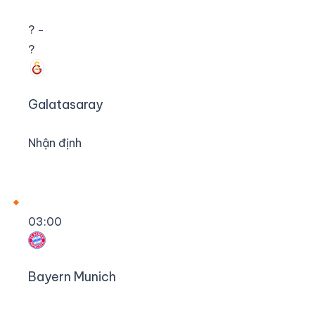
?
–
?
Galatasaray
Nhận định
03:00
Bayern Munich