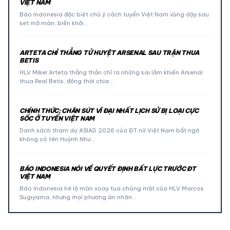
VIỆT NAM
Báo Indonesia đặc biệt chú ý cách tuyển Việt Nam vùng dậy sau
set mở màn, biến khởi…
ARTETA CHỈ THẲNG TỬ HUYỆT ARSENAL SAU TRẬN THUA
BETIS
HLV Mikel Arteta thẳng thắn chỉ ra những sai lầm khiến Arsenal
thua Real Betis, đồng thời chia…
CHÍNH THỨC: CHÂN SÚT VĨ ĐẠI NHẤT LỊCH SỬ BỊ LOẠI CỰC
SỐC Ở TUYỂN VIỆT NAM
Danh sách tham dự ASIAD 2026 của ĐT nữ Việt Nam bất ngờ
không có tên Huỳnh Như…
BÁO INDONESIA NÓI VỀ QUYẾT ĐỊNH BẤT LỰC TRƯỚC ĐT
VIỆT NAM
Báo Indonesia hé lộ màn xoay tua chóng mặt của HLV Marcos
Sugiyama, nhưng mọi phương án nhân…