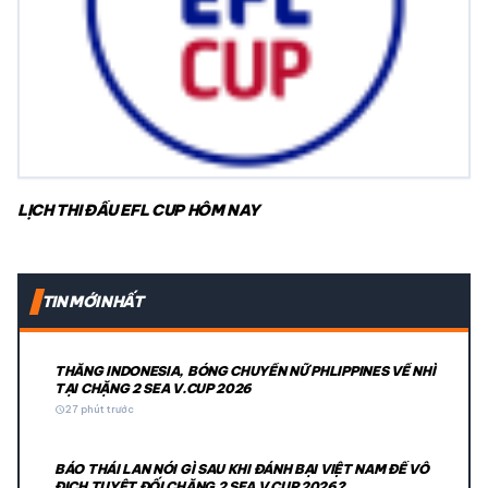
LỊCH THI ĐẤU EFL CUP HÔM NAY
TIN MỚI NHẤT
THẮNG INDONESIA, BÓNG CHUYỀN NỮ PHLIPPINES VỀ NHÌ
TẠI CHẶNG 2 SEA V.CUP 2026
schedule
27 phút trước
BÁO THÁI LAN NÓI GÌ SAU KHI ĐÁNH BẠI VIỆT NAM ĐỂ VÔ
ĐỊCH TUYỆT ĐỐI CHẶNG 2 SEA V CUP 2026?