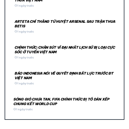
THUA VIỆT NAM
schedule
1 ngày trước
ARTETA CHỈ THẲNG TỬ HUYỆT ARSENAL SAU TRẬN THUA
BETIS
schedule
1 ngày trước
CHÍNH THỨC: CHÂN SÚT VĨ ĐẠI NHẤT LỊCH SỬ BỊ LOẠI CỰC
SỐC Ở TUYỂN VIỆT NAM
schedule
1 ngày trước
BÁO INDONESIA NÓI VỀ QUYẾT ĐỊNH BẤT LỰC TRƯỚC ĐT
VIỆT NAM
schedule
1 ngày trước
SÓNG GIÓ CHƯA TAN, FIFA CHÍNH THỨC BỊ TỐ DÀN XẾP
CHUNG KẾT WORLD CUP
schedule
1 ngày trước