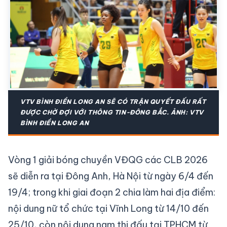
VTV BÌNH ĐIỀN LONG AN SẼ CÓ TRẬN QUYẾT ĐẤU RẤT
ĐƯỢC CHỜ ĐỢI VỚI THÔNG TIN-ĐÔNG BẮC. ẢNH: VTV
BÌNH ĐIỀN LONG AN
Vòng 1 giải bóng chuyền VĐQG các CLB 2026
sẽ diễn ra tại Đông Anh, Hà Nội từ ngày 6/4 đến
19/4; trong khi giai đoạn 2 chia làm hai địa điểm:
nội dung nữ tổ chức tại Vĩnh Long từ 14/10 đến
25/10, còn nội dung nam thi đấu tại TPHCM từ