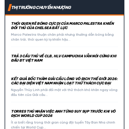
THỊ TRƯỜNG CHUYỂN NHƯỢNG
THÓI QUEN RÊ BÓNG CỰC DỊ CỦA MARCO PALESTRA KHIẾN
ĐỐI THỦ CỦA CHELSEA BẤT LỰC
Marco Palestra thuận chân phải nhưng thường dẫn bóng bằng
chân trái, thói quen kỳ lạ khiến hậu…
TRẢ 3 CẦU THỦ VỀ CLB, HLV CAMPUCHIA VẪN NÓI CỨNG KHI
ĐẤU ĐT VIỆT NAM
KẾT QUẢ BỐC THĂM GIẢI CẦU LÔNG VÔ ĐỊCH THẾ GIỚI 2026:
CÁC ĐẠI DIỆN VIỆT NAM NHẬN LOẠT THỬ THÁCH CỰC ĐẠI
Nguyễn Thùy Linh phải đối mặt với thử thách khó khăn ngay vòng
đầu tiên của Giải cầu…
TORRES THÚ NHẬN VIỆC ANH TỪNG SUY SỤP TRƯỚC KHI VÔ
ĐỊCH WORLD CUP 2026
Ít ai biết rằng trong thời gian cùng đội tuyển Tây Ban Nha chinh
chiến tại World Cup…