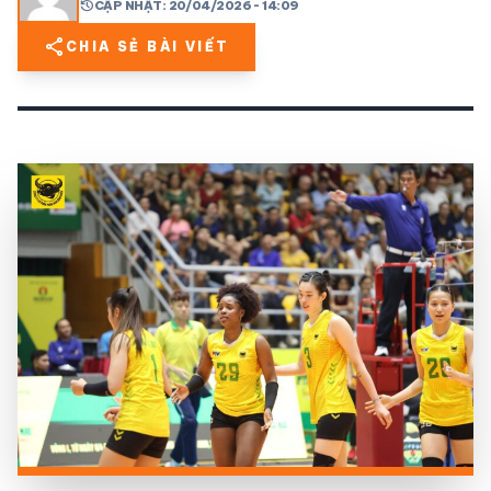
history
CẬP NHẬT: 20/04/2026 - 14:09
share
CHIA SẺ BÀI VIẾT
share
mail
© 2026 TT24H