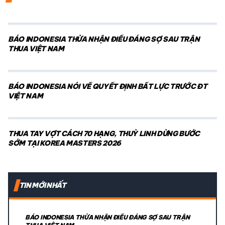
BÁO INDONESIA THỪA NHẬN ĐIỀU ĐÁNG SỢ SAU TRẬN
THUA VIỆT NAM
BÁO INDONESIA NÓI VỀ QUYẾT ĐỊNH BẤT LỰC TRƯỚC ĐT
VIỆT NAM
THUA TAY VỢT CÁCH 70 HẠNG, THUỲ LINH DỪNG BƯỚC
SỚM TẠI KOREA MASTERS 2026
TIN MỚI NHẤT
BÁO INDONESIA THỪA NHẬN ĐIỀU ĐÁNG SỢ SAU TRẬN