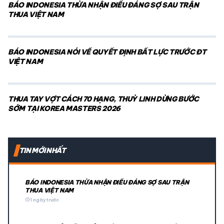
BÁO INDONESIA THỪA NHẬN ĐIỀU ĐÁNG SỢ SAU TRẬN
THUA VIỆT NAM
BÁO INDONESIA NÓI VỀ QUYẾT ĐỊNH BẤT LỰC TRƯỚC ĐT
VIỆT NAM
THUA TAY VỢT CÁCH 70 HẠNG, THUỲ LINH DỪNG BƯỚC
SỚM TẠI KOREA MASTERS 2026
TIN MỚI NHẤT
BÁO INDONESIA THỪA NHẬN ĐIỀU ĐÁNG SỢ SAU TRẬN
THUA VIỆT NAM
schedule
1 ngày trước