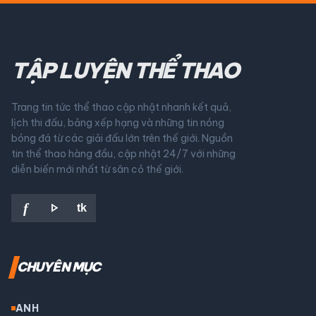
TẬP LUYỆN THỂ THAO
Trang tin tức thể thao cập nhật nhanh kết quả,
lịch thi đấu, bảng xếp hạng và những tin nóng
bóng đá từ các giải đấu lớn trên thế giới. Nguồn
tin thể thao hàng đầu, cập nhật 24/7 với những
diễn biến mới nhất từ sân cỏ thế giới.
play_arrow
f
tk
CHUYÊN MỤC
ANH