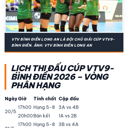
VTV BÌNH ĐIỀN LONG AN LÀ ĐỘI CHỦ GIẢI CÚP VTV9-
BÌNH ĐIỀN. ẢNH: VTV BÌNH ĐIỀN LONG AN
LỊCH THI ĐẤU CÚP VTV9-
BÌNH ĐIỀN 2026 – VÒNG
PHÂN HẠNG
Ngày
Giờ
Tính chất
Cặp đấu
17h00
Hạng 5-8
3A vs 4B
20/5
20h00
Bán kết
1A vs 2B
17h00
Hạng 5-8
3B vs 4A