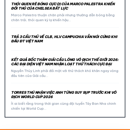
THÓI QUEN RÊ BÓNG CỰC DỊ CỦA MARCO PALESTRA KHIẾN
ĐỐI THỦ CỦA CHELSEA BẤT LỰC
Marco Palestra thuận chân phải nhưng thường dẫn bóng bằng
chân trái, thói quen kỳ lạ khiến hậu…
TRẢ 3 CẦU THỦ VỀ CLB, HLV CAMPUCHIA VẪN NÓI CỨNG KHI
ĐẤU ĐT VIỆT NAM
KẾT QUẢ BỐC THĂM GIẢI CẦU LÔNG VÔ ĐỊCH THẾ GIỚI 2026:
CÁC ĐẠI DIỆN VIỆT NAM NHẬN LOẠT THỬ THÁCH CỰC ĐẠI
Nguyễn Thùy Linh phải đối mặt với thử thách khó khăn ngay vòng
đầu tiên của Giải cầu…
TORRES THÚ NHẬN VIỆC ANH TỪNG SUY SỤP TRƯỚC KHI VÔ
ĐỊCH WORLD CUP 2026
Ít ai biết rằng trong thời gian cùng đội tuyển Tây Ban Nha chinh
chiến tại World Cup…