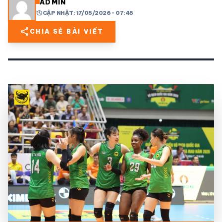
ADMIN
history
CẬP NHẬT: 17/05/2026 - 07:45
share
mail
© 2026 TT24H
share
CHIA SẺ BÀI VIẾT