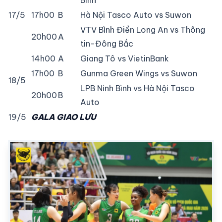
Bình
17/5
17h00
B
Hà Nội Tasco Auto vs Suwon
VTV Bình Điền Long An vs Thông
20h00
A
tin-Đông Bắc
14h00
A
Giang Tô vs VietinBank
17h00
B
Gunma Green Wings vs Suwon
18/5
LPB Ninh Bình vs Hà Nội Tasco
20h00
B
Auto
19/5
GALA GIAO LƯU