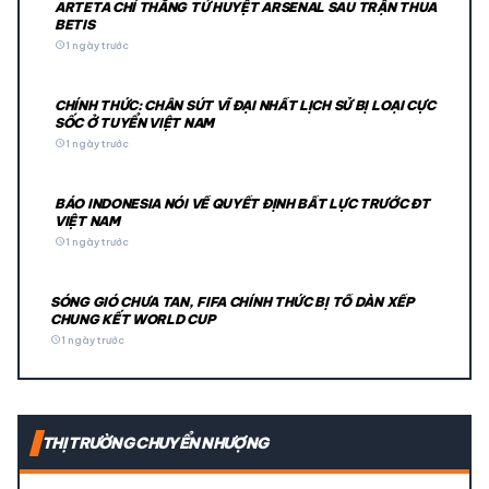
ARTETA CHỈ THẲNG TỬ HUYỆT ARSENAL SAU TRẬN THUA
BETIS
schedule
1 ngày trước
CHÍNH THỨC: CHÂN SÚT VĨ ĐẠI NHẤT LỊCH SỬ BỊ LOẠI CỰC
SỐC Ở TUYỂN VIỆT NAM
schedule
1 ngày trước
BÁO INDONESIA NÓI VỀ QUYẾT ĐỊNH BẤT LỰC TRƯỚC ĐT
VIỆT NAM
schedule
1 ngày trước
SÓNG GIÓ CHƯA TAN, FIFA CHÍNH THỨC BỊ TỐ DÀN XẾP
CHUNG KẾT WORLD CUP
schedule
1 ngày trước
THỊ TRƯỜNG CHUYỂN NHƯỢNG