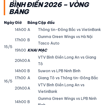
BÌNH ĐIỀN 2026 – VÒNG
BẢNG
Ngày
Giờ
Bảng
Cặp đấu
14h00
A
Thông tin-Đông Bắc vs VietinBank
Gunma Green Wings vs Hà Nội
17h00
B
Tasco Auto
15/5
19h00
KHAI MẠC
VTV Bình Điền Long An vs Giang
20h00
A
Tô
14h00
B
Suwon vs LPB Ninh Bình
17h00
A
Giang Tô vs Thông tin-Đông Bắc
16/5
VTV Bình Điền Long An vs
20h00
A
VietinBank
Gunma Green Wings vs LPB Ninh
14h00
B