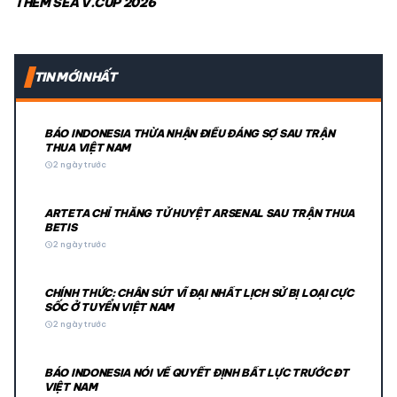
THỀM SEA V.CUP 2026
TIN MỚI NHẤT
BÁO INDONESIA THỪA NHẬN ĐIỀU ĐÁNG SỢ SAU TRẬN
THUA VIỆT NAM
schedule
2 ngày trước
ARTETA CHỈ THẲNG TỬ HUYỆT ARSENAL SAU TRẬN THUA
BETIS
schedule
2 ngày trước
CHÍNH THỨC: CHÂN SÚT VĨ ĐẠI NHẤT LỊCH SỬ BỊ LOẠI CỰC
SỐC Ở TUYỂN VIỆT NAM
schedule
2 ngày trước
BÁO INDONESIA NÓI VỀ QUYẾT ĐỊNH BẤT LỰC TRƯỚC ĐT
VIỆT NAM