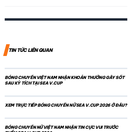
TIN TỨC LIÊN QUAN
BÓNG CHUYỀN VIỆT NAM NHẬN KHOẢN THƯỞNG GÂY SỐT
SAU KỲ TÍCH TẠI SEA V.CUP
XEM TRỰC TIẾP BÓNG CHUYỀN NỮ SEA V.CUP 2026 Ở ĐÂU?
BÓNG CHUYỀN NỮ VIỆT NAM NHẬN TIN CỰC VUI TRƯỚC