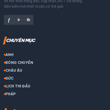
tin thể thao hàng đầu, cập nhật 24/7 với những
diễn biến mới nhất từ sân cỏ thế giới.
play_arrow
f
tk
CHUYÊN MỤC
ANH
BÓNG CHUYỀN
CHÂU ÂU
ĐỨC
LỊCH THI ĐẤU
PHÁP