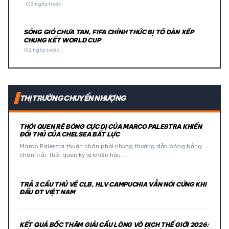
schedule
2 ngày trước
SÓNG GIÓ CHƯA TAN, FIFA CHÍNH THỨC BỊ TỐ DÀN XẾP
CHUNG KẾT WORLD CUP
schedule
2 ngày trước
THỊ TRƯỜNG CHUYỂN NHƯỢNG
THÓI QUEN RÊ BÓNG CỰC DỊ CỦA MARCO PALESTRA KHIẾN
ĐỐI THỦ CỦA CHELSEA BẤT LỰC
Marco Palestra thuận chân phải nhưng thường dẫn bóng bằng
chân trái, thói quen kỳ lạ khiến hậu…
TRẢ 3 CẦU THỦ VỀ CLB, HLV CAMPUCHIA VẪN NÓI CỨNG KHI
ĐẤU ĐT VIỆT NAM
KẾT QUẢ BỐC THĂM GIẢI CẦU LÔNG VÔ ĐỊCH THẾ GIỚI 2026: