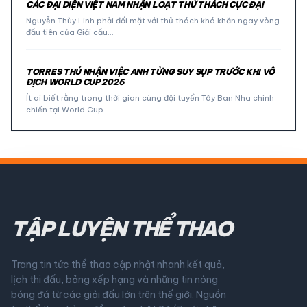
CÁC ĐẠI DIỆN VIỆT NAM NHẬN LOẠT THỬ THÁCH CỰC ĐẠI
Nguyễn Thùy Linh phải đối mặt với thử thách khó khăn ngay vòng
đầu tiên của Giải cầu…
TORRES THÚ NHẬN VIỆC ANH TỪNG SUY SỤP TRƯỚC KHI VÔ
ĐỊCH WORLD CUP 2026
Ít ai biết rằng trong thời gian cùng đội tuyển Tây Ban Nha chinh
chiến tại World Cup…
TẬP LUYỆN THỂ THAO
Trang tin tức thể thao cập nhật nhanh kết quả,
lịch thi đấu, bảng xếp hạng và những tin nóng
bóng đá từ các giải đấu lớn trên thế giới. Nguồn