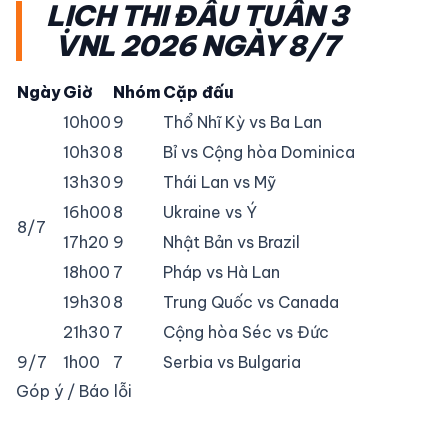
LỊCH THI ĐẤU TUẦN 3
VNL 2026 NGÀY 8/7
Ngày
Giờ
Nhóm
Cặp đấu
10h00
9
Thổ Nhĩ Kỳ vs Ba Lan
10h30
8
Bỉ vs Cộng hòa Dominica
13h30
9
Thái Lan vs Mỹ
16h00
8
Ukraine vs Ý
8/7
17h20
9
Nhật Bản vs Brazil
18h00
7
Pháp vs Hà Lan
19h30
8
Trung Quốc vs Canada
21h30
7
Cộng hòa Séc vs Đức
9/7
1h00
7
Serbia vs Bulgaria
Góp ý / Báo lỗi