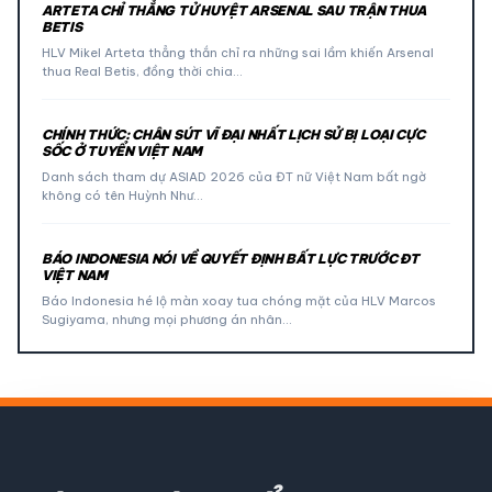
ARTETA CHỈ THẲNG TỬ HUYỆT ARSENAL SAU TRẬN THUA
BETIS
HLV Mikel Arteta thẳng thắn chỉ ra những sai lầm khiến Arsenal
thua Real Betis, đồng thời chia…
CHÍNH THỨC: CHÂN SÚT VĨ ĐẠI NHẤT LỊCH SỬ BỊ LOẠI CỰC
SỐC Ở TUYỂN VIỆT NAM
Danh sách tham dự ASIAD 2026 của ĐT nữ Việt Nam bất ngờ
không có tên Huỳnh Như…
BÁO INDONESIA NÓI VỀ QUYẾT ĐỊNH BẤT LỰC TRƯỚC ĐT
VIỆT NAM
Báo Indonesia hé lộ màn xoay tua chóng mặt của HLV Marcos
Sugiyama, nhưng mọi phương án nhân…