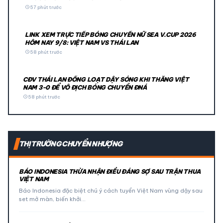
schedule
57 phút trước
LINK XEM TRỰC TIẾP BÓNG CHUYỀN NỮ SEA V.CUP 2026
HÔM NAY 9/8: VIỆT NAM VS THÁI LAN
schedule
58 phút trước
CĐV THÁI LAN ĐỒNG LOẠT DẬY SÓNG KHI THẮNG VIỆT
NAM 3-0 ĐỂ VÔ ĐỊCH BÓNG CHUYỀN ĐNÁ
schedule
58 phút trước
THỊ TRƯỜNG CHUYỂN NHƯỢNG
BÁO INDONESIA THỪA NHẬN ĐIỀU ĐÁNG SỢ SAU TRẬN THUA
VIỆT NAM
Báo Indonesia đặc biệt chú ý cách tuyển Việt Nam vùng dậy sau
set mở màn, biến khởi…