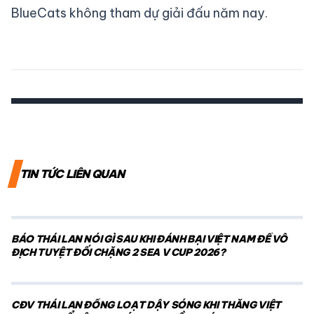
BlueCats không tham dự giải đấu năm nay.
TIN TỨC LIÊN QUAN
BÁO THÁI LAN NÓI GÌ SAU KHI ĐÁNH BẠI VIỆT NAM ĐỂ VÔ
ĐỊCH TUYỆT ĐỐI CHẶNG 2 SEA V CUP 2026?
CĐV THÁI LAN ĐỒNG LOẠT DẬY SÓNG KHI THẮNG VIỆT