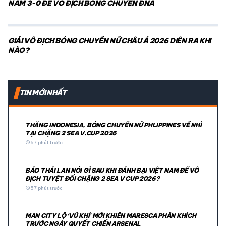
NAM 3-0 ĐỂ VÔ ĐỊCH BÓNG CHUYỀN ĐNÁ
GIẢI VÔ ĐỊCH BÓNG CHUYỀN NỮ CHÂU Á 2026 DIỄN RA KHI
NÀO?
TIN MỚI NHẤT
THẮNG INDONESIA, BÓNG CHUYỀN NỮ PHLIPPINES VỀ NHÌ
TẠI CHẶNG 2 SEA V.CUP 2026
schedule
57 phút trước
BÁO THÁI LAN NÓI GÌ SAU KHI ĐÁNH BẠI VIỆT NAM ĐỂ VÔ
ĐỊCH TUYỆT ĐỐI CHẶNG 2 SEA V CUP 2026?
schedule
57 phút trước
MAN CITY LỘ ‘VŨ KHÍ’ MỚI KHIẾN MARESCA PHẤN KHÍCH
TRƯỚC NGÀY QUYẾT CHIẾN ARSENAL