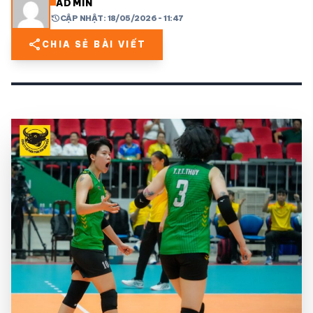
ADMIN
history
CẬP NHẬT: 18/05/2026 - 11:47
share
mail
© 2026 TT24H
share
CHIA SẺ BÀI VIẾT