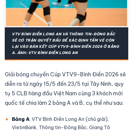
VTV BÌNH ĐIỀN LONG AN VÀ THÔNG TIN-ĐÔNG BẮC
SẼ CÓ TRẬN QUYẾT ĐẤU ĐỂ XÁC ĐỊNH TẤM VÉ CÒN
LẠI VÀO BÁN KẾT CÚP VTV9-BÌNH ĐIỀN 2026 Ở BẢNG
A. ẢNH: VTV BÌNH ĐIỀN LONG AN
Giải bóng chuyền Cúp VTV9-Bình Điền 2026 sẽ
diễn ra từ ngày 15/5 đến 23/5 tại Tây Ninh, quy
tụ 5 CLB hàng đầu Việt Nam cùng 3 khách mời
quốc tế chia làm 2 bảng A và B, cụ thể như sau:
Bảng A
: VTV Bình Điền Long An (chủ giải),
VietinBank, Thông tin-Đông Bắc, Giang Tô