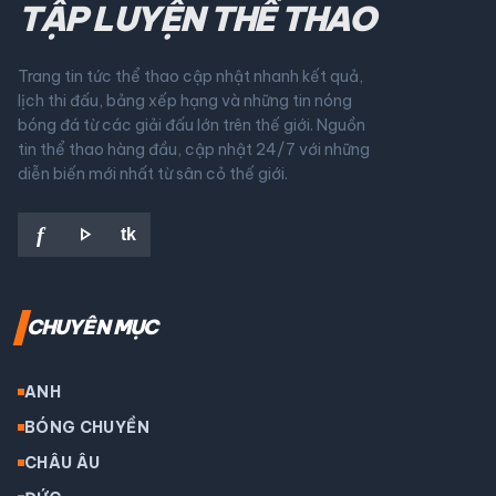
TẬP LUYỆN THỂ THAO
Trang tin tức thể thao cập nhật nhanh kết quả,
lịch thi đấu, bảng xếp hạng và những tin nóng
bóng đá từ các giải đấu lớn trên thế giới. Nguồn
tin thể thao hàng đầu, cập nhật 24/7 với những
diễn biến mới nhất từ sân cỏ thế giới.
play_arrow
f
tk
CHUYÊN MỤC
ANH
BÓNG CHUYỀN
CHÂU ÂU