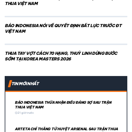
THUA VIỆT NAM
BÁO INDONESIA NÓI VỀ QUYẾT ĐỊNH BẤT LỰC TRƯỚC ĐT
VIỆT NAM
THUA TAY VỢT CÁCH 70 HẠNG, THUỲ LINH DỪNG BƯỚC
SỚM TẠI KOREA MASTERS 2026
TIN MỚI NHẤT
BÁO INDONESIA THỪA NHẬN ĐIỀU ĐÁNG SỢ SAU TRẬN
THUA VIỆT NAM
schedule
21 giờ trước
ARTETA CHỈ THẲNG TỬ HUYỆT ARSENAL SAU TRẬN THUA