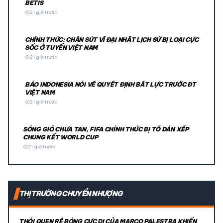
BETIS
schedule
21 giờ trước
CHÍNH THỨC: CHÂN SÚT VĨ ĐẠI NHẤT LỊCH SỬ BỊ LOẠI CỰC
SỐC Ở TUYỂN VIỆT NAM
schedule
21 giờ trước
BÁO INDONESIA NÓI VỀ QUYẾT ĐỊNH BẤT LỰC TRƯỚC ĐT
VIỆT NAM
schedule
21 giờ trước
SÓNG GIÓ CHƯA TAN, FIFA CHÍNH THỨC BỊ TỐ DÀN XẾP
CHUNG KẾT WORLD CUP
schedule
21 giờ trước
THỊ TRƯỜNG CHUYỂN NHƯỢNG
THÓI QUEN RÊ BÓNG CỰC DỊ CỦA MARCO PALESTRA KHIẾN