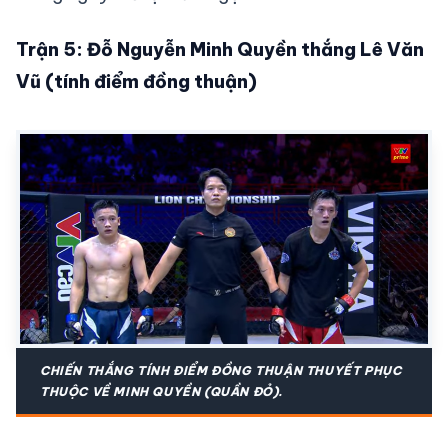
Trận 5: Đỗ Nguyễn Minh Quyền thắng Lê Văn
Vũ (tính điểm đồng thuận)
CHIẾN THẮNG TÍNH ĐIỂM ĐỒNG THUẬN THUYẾT PHỤC
THUỘC VỀ MINH QUYỀN (QUẦN ĐỎ).