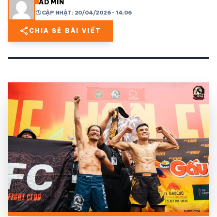
ADMIN
history
CẬP NHẬT: 20/04/2026 - 14:06
share
mail
© 2026 TT24H
share
CHIA SẺ BÀI VIẾT