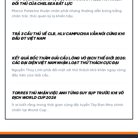
ĐỐI THỦ CỦA CHELSEA BẤT LỰC
Marco Palestra thuận chân phải nhưng thường dẫn bóng bằng
chân trái, thói quen kỳ lạ khiến hậu…
TRẢ 3 CẦU THỦ VỀ CLB, HLV CAMPUCHIA VẪN NÓI CỨNG KHI
ĐẤU ĐT VIỆT NAM
KẾT QUẢ BỐC THĂM GIẢI CẦU LÔNG VÔ ĐỊCH THẾ GIỚI 2026:
CÁC ĐẠI DIỆN VIỆT NAM NHẬN LOẠT THỬ THÁCH CỰC ĐẠI
Nguyễn Thùy Linh phải đối mặt với thử thách khó khăn ngay vòng
đầu tiên của Giải cầu…
TORRES THÚ NHẬN VIỆC ANH TỪNG SUY SỤP TRƯỚC KHI VÔ
ĐỊCH WORLD CUP 2026
Ít ai biết rằng trong thời gian cùng đội tuyển Tây Ban Nha chinh
chiến tại World Cup…