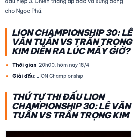
đầu hiệp 3. Chiến thắng áp đảo và xứng đáng
cho Ngọc Phú.
LION CHAMPIONSHIP 30: LÊ
VĂN TUẦN VS TRẦN TRỌNG
KIM DIỄN RA LÚC MẤY GIỜ?
Thời gian
: 20h00, hôm nay 18/4
Giải đấu
: LION Championship
THỨ TỰ THI ĐẤU LION
CHAMPIONSHIP 30: LÊ VĂN
TUẦN VS TRẦN TRỌNG KIM