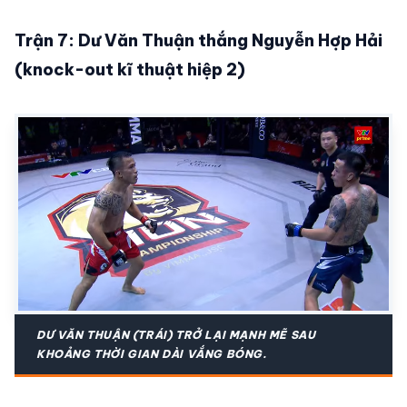
Trận 7: Dư Văn Thuận thắng Nguyễn Hợp Hải
(knock-out kĩ thuật hiệp 2)
DƯ VĂN THUẬN (TRÁI) TRỞ LẠI MẠNH MẼ SAU
KHOẢNG THỜI GIAN DÀI VẮNG BÓNG.