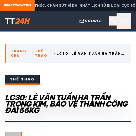
H THỨC: CHÂN SÚT VĨ ĐẠI NHẤT LỊCH SỬ BỊ LOẠI CỰC SỐC Ở TUYỂN VIỆT 
BREAKING NEWS
menu
search
TT
24H
stadium
SCORES
search
TRANG
THỂ
chevron_right
chevron_right
LC30: LÊ VĂN TUẦN HẠ TRẦN
CHỦ
THAO
expand_more
CÁC GIẢI NGOẠI HẠNG
TRỌNG KIM, BẢO VỆ THÀNH
CÔNG ĐAI 56KG
expand_more
THỂ THAO TRONG NƯỚC
THỂ THAO
expand_more
LC30: LÊ VĂN TUẦN HẠ TRẦN
THỂ THAO
TRỌNG KIM, BẢO VỆ THÀNH CÔNG
ĐAI 56KG
VIDEO
LỊCH THI ĐẤU