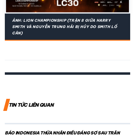
ẢNH: LION CHAMPIONSHIP (TRẬN 8 GIỮA HARRY
SMITH VÀ NGUYỄN TRUNG HẢI BỊ HỦY DO SMITH LỐ
CÂN)
TIN TỨC LIÊN QUAN
BÁO INDONESIA THỪA NHẬN ĐIỀU ĐÁNG SỢ SAU TRẬN