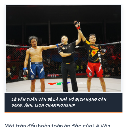
LÊ VĂN TUẦN VẪN SẼ LÀ NHÀ VÔ ĐỊCH HẠNG CÂN
56KG. ẢNH: LION CHAMPIONSHIP
Một trận đấu hoàn toàn áp đảo của Lê Văn