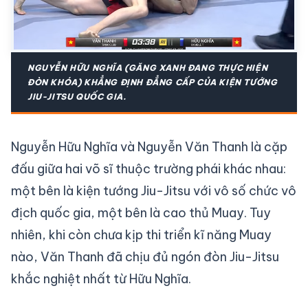
NGUYỄN HỮU NGHĨA (GĂNG XANH ĐANG THỰC HIỆN
ĐÒN KHÓA) KHẲNG ĐỊNH ĐẲNG CẤP CỦA KIỆN TƯỚNG
JIU-JITSU QUỐC GIA.
Nguyễn Hữu Nghĩa và Nguyễn Văn Thanh là cặp
đấu giữa hai võ sĩ thuộc trường phái khác nhau:
một bên là kiện tướng Jiu-Jitsu với vô số chức vô
địch quốc gia, một bên là cao thủ Muay. Tuy
nhiên, khi còn chưa kịp thi triển kĩ năng Muay
nào, Văn Thanh đã chịu đủ ngón đòn Jiu-Jitsu
khắc nghiệt nhất từ Hữu Nghĩa.