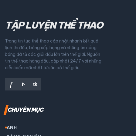
TẬP LUYỆN THỂ THAO
Trang tin tức thể thao cập nhật nhanh kết quả,
lịch thi đấu, bảng xếp hạng và những tin nóng
bóng đá từ các giải đấu lớn trên thế giới. Nguồn
tin thể thao hàng đầu, cập nhật 24/7 với những
diễn biến mới nhất từ sân cỏ thế giới.
play_arrow
f
tk
CHUYÊN MỤC
ANH