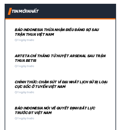
expand_more
TIN MỚI NHẤT
expand_more
BÁO INDONESIA THỪA NHẬN ĐIỀU ĐÁNG SỢ SAU
TRẬN THUA VIỆT NAM
schedule
1 ngày trước
ARTETA CHỈ THẲNG TỬ HUYỆT ARSENAL SAU TRẬN
THUA BETIS
schedule
1 ngày trước
CHÍNH THỨC: CHÂN SÚT VĨ ĐẠI NHẤT LỊCH SỬ BỊ LOẠI
© 2026 TT24H
CỰC SỐC Ở TUYỂN VIỆT NAM
schedule
1 ngày trước
BÁO INDONESIA NÓI VỀ QUYẾT ĐỊNH BẤT LỰC
TRƯỚC ĐT VIỆT NAM
schedule
1 ngày trước