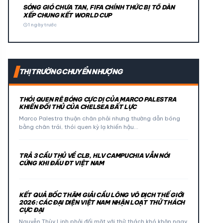
SÓNG GIÓ CHƯA TAN, FIFA CHÍNH THỨC BỊ TỐ DÀN
XẾP CHUNG KẾT WORLD CUP
schedule
1 ngày trước
THỊ TRƯỜNG CHUYỂN NHƯỢNG
THÓI QUEN RÊ BÓNG CỰC DỊ CỦA MARCO PALESTRA
KHIẾN ĐỐI THỦ CỦA CHELSEA BẤT LỰC
Marco Palestra thuận chân phải nhưng thường dẫn bóng
bằng chân trái, thói quen kỳ lạ khiến hậu…
TRẢ 3 CẦU THỦ VỀ CLB, HLV CAMPUCHIA VẪN NÓI
CỨNG KHI ĐẤU ĐT VIỆT NAM
KẾT QUẢ BỐC THĂM GIẢI CẦU LÔNG VÔ ĐỊCH THẾ GIỚI
2026: CÁC ĐẠI DIỆN VIỆT NAM NHẬN LOẠT THỬ THÁCH
CỰC ĐẠI
Nguyễn Thùy Linh phải đối mặt với thử thách khó khăn ngay