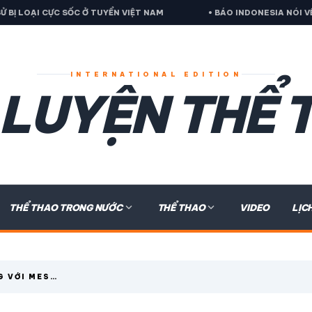
ỐC Ở TUYỂN VIỆT NAM
• BÁO INDONESIA NÓI VỀ QUYẾT ĐỊNH B
INTERNATIONAL EDITION
 LUYỆN THỂ 
expand_more
expand_more
THỂ THAO TRONG NƯỚC
THỂ THAO
VIDEO
LỊC
 VỚI MESSI
OẠI CỦA