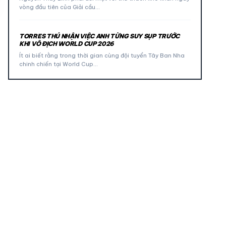
vòng đầu tiên của Giải cầu…
TORRES THÚ NHẬN VIỆC ANH TỪNG SUY SỤP TRƯỚC
KHI VÔ ĐỊCH WORLD CUP 2026
Ít ai biết rằng trong thời gian cùng đội tuyển Tây Ban Nha
chinh chiến tại World Cup…