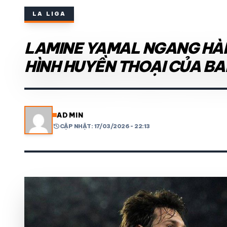
LA LIGA
THỂ THAO TRONG NƯỚC
LAMINE YAMAL NGANG HÀN
THỂ THAO
HÌNH HUYỀN THOẠI CỦA B
VIDEO
LỊCH THI ĐẤU
ADMIN
history
CẬP NHẬT: 17/03/2026 - 22:13
share
mail