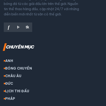
bóng đá từ các giải đấu lớn trên thế giới. Nguồn
tin thể thao hàng đầu, cập nhật 24/7 với những
diễn biến mới nhất từ sân cỏ thế giới.
play_arrow
f
tk
CHUYÊN MỤC
ANH
BÓNG CHUYỀN
CHÂU ÂU
ĐỨC
LỊCH THI ĐẤU
PHÁP