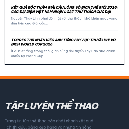
KẾT QUẢ BỐC THĂM GIẢI CẦU LÔNG VÔ ĐỊCH THẾ GIỚI 2026:
CÁC ĐẠI DIỆN VIỆT NAM NHẬN LOẠT THỬ THÁCH CỰC ĐẠI
Nguyễn Thùy Linh phải đối mặt với thử thách khó khăn ngay vòng
đầu tiên của Giải cầu…
TORRES THÚ NHẬN VIỆC ANH TỪNG SUY SỤP TRƯỚC KHI VÔ
ĐỊCH WORLD CUP 2026
Ít ai biết rằng trong thời gian cùng đội tuyển Tây Ban Nha chinh
chiến tại World Cup…
TẬP LUYỆN THỂ THAO
Trang tin tức thể thao cập nhật nhanh kết quả,
lịch thi đấu, bảng xếp hạng và những tin nóng