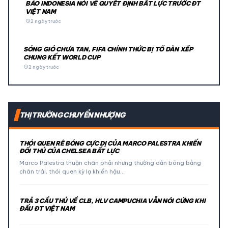
BÁO INDONESIA NÓI VỀ QUYẾT ĐỊNH BẤT LỰC TRƯỚC ĐT
VIỆT NAM
schedule
2 ngày trước
SÓNG GIÓ CHƯA TAN, FIFA CHÍNH THỨC BỊ TỐ DÀN XẾP
CHUNG KẾT WORLD CUP
schedule
2 ngày trước
THỊ TRƯỜNG CHUYỂN NHƯỢNG
THÓI QUEN RÊ BÓNG CỰC DỊ CỦA MARCO PALESTRA KHIẾN
ĐỐI THỦ CỦA CHELSEA BẤT LỰC
Marco Palestra thuận chân phải nhưng thường dẫn bóng bằng
chân trái, thói quen kỳ lạ khiến hậu…
TRẢ 3 CẦU THỦ VỀ CLB, HLV CAMPUCHIA VẪN NÓI CỨNG KHI
ĐẤU ĐT VIỆT NAM