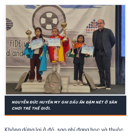
NGUYỄN ĐỨC HUYỀN MY GHI DẤU ẤN ĐẬM NÉT Ở SÂN
CHƠI TRẺ THẾ GIỚI.
Không dừng lại ở đó, sao nhí đang học và thuộc