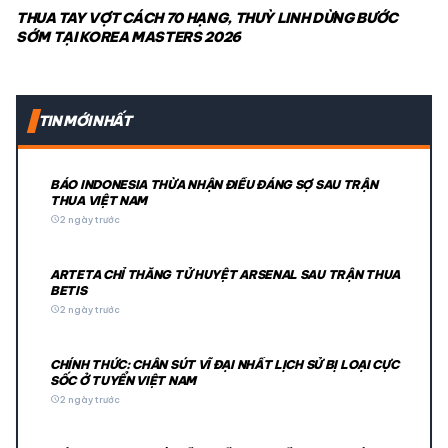
THUA TAY VỢT CÁCH 70 HẠNG, THUỲ LINH DỪNG BƯỚC
SỚM TẠI KOREA MASTERS 2026
TIN MỚI NHẤT
BÁO INDONESIA THỪA NHẬN ĐIỀU ĐÁNG SỢ SAU TRẬN
THUA VIỆT NAM
schedule
2 ngày trước
ARTETA CHỈ THẲNG TỬ HUYỆT ARSENAL SAU TRẬN THUA
BETIS
schedule
2 ngày trước
CHÍNH THỨC: CHÂN SÚT VĨ ĐẠI NHẤT LỊCH SỬ BỊ LOẠI CỰC
SỐC Ở TUYỂN VIỆT NAM
schedule
2 ngày trước