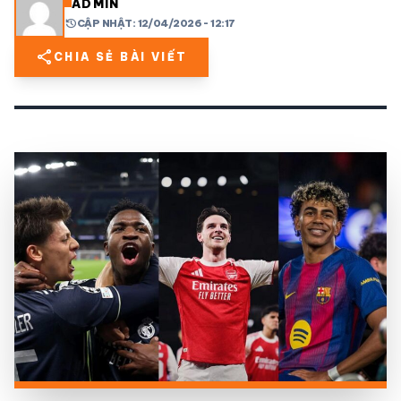
ADMIN
history
CẬP NHẬT: 12/04/2026 - 12:17
share
mail
© 2026 TT24H
share
CHIA SẺ BÀI VIẾT