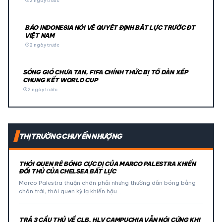
schedule
2 ngày trước
BÁO INDONESIA NÓI VỀ QUYẾT ĐỊNH BẤT LỰC TRƯỚC ĐT
VIỆT NAM
schedule
2 ngày trước
SÓNG GIÓ CHƯA TAN, FIFA CHÍNH THỨC BỊ TỐ DÀN XẾP
CHUNG KẾT WORLD CUP
schedule
2 ngày trước
THỊ TRƯỜNG CHUYỂN NHƯỢNG
THÓI QUEN RÊ BÓNG CỰC DỊ CỦA MARCO PALESTRA KHIẾN
ĐỐI THỦ CỦA CHELSEA BẤT LỰC
Marco Palestra thuận chân phải nhưng thường dẫn bóng bằng
chân trái, thói quen kỳ lạ khiến hậu…
TRẢ 3 CẦU THỦ VỀ CLB, HLV CAMPUCHIA VẪN NÓI CỨNG KHI