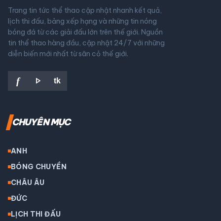
Trang tin tức thể thao cập nhật nhanh kết quả,
lịch thi đấu, bảng xếp hạng và những tin nóng
bóng đá từ các giải đấu lớn trên thế giới. Nguồn
tin thể thao hàng đầu, cập nhật 24/7 với những
diễn biến mới nhất từ sân cỏ thế giới.
play_arrow
f
tk
CHUYÊN MỤC
ANH
BÓNG CHUYỀN
CHÂU ÂU
ĐỨC
LỊCH THI ĐẤU