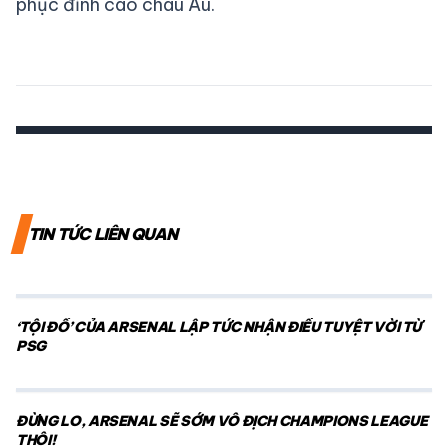
phục đỉnh cao châu Âu.
TIN TỨC LIÊN QUAN
‘TỘI ĐỒ’ CỦA ARSENAL LẬP TỨC NHẬN ĐIỀU TUYỆT VỜI TỪ
PSG
ĐỪNG LO, ARSENAL SẼ SỚM VÔ ĐỊCH CHAMPIONS LEAGUE
THÔI!