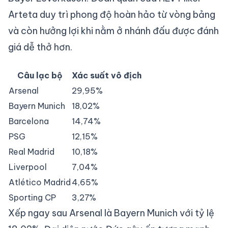
Arteta duy trì phong độ hoàn hảo từ vòng bảng
và còn hưởng lợi khi nằm ở nhánh đấu được đánh
giá dễ thở hơn.
Câu lạc bộ
Xác suất vô địch
Arsenal
29,95%
Bayern Munich
18,02%
Barcelona
14,74%
PSG
12,15%
Real Madrid
10,18%
Liverpool
7,04%
Atlético Madrid
4,65%
Sporting CP
3,27%
Xếp ngay sau Arsenal là Bayern Munich với tỷ lệ