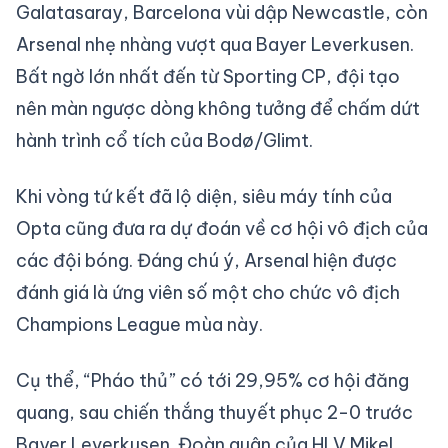
Galatasaray, Barcelona vùi dập Newcastle, còn
Arsenal nhẹ nhàng vượt qua Bayer Leverkusen.
Bất ngờ lớn nhất đến từ Sporting CP, đội tạo
nên màn ngược dòng không tưởng để chấm dứt
hành trình cổ tích của Bodø/Glimt.
Khi vòng tứ kết đã lộ diện, siêu máy tính của
Opta cũng đưa ra dự đoán về cơ hội vô địch của
các đội bóng. Đáng chú ý, Arsenal hiện được
đánh giá là ứng viên số một cho chức vô địch
Champions League mùa này.
Cụ thể, “Pháo thủ” có tới 29,95% cơ hội đăng
quang, sau chiến thắng thuyết phục 2-0 trước
Bayer Leverkusen. Đoàn quân của HLV Mikel