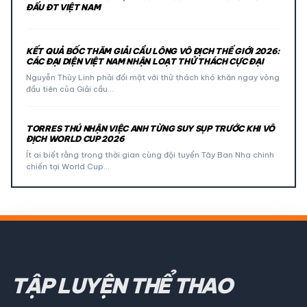
ĐẤU ĐT VIỆT NAM
KẾT QUẢ BỐC THĂM GIẢI CẦU LÔNG VÔ ĐỊCH THẾ GIỚI 2026:
CÁC ĐẠI DIỆN VIỆT NAM NHẬN LOẠT THỬ THÁCH CỰC ĐẠI
Nguyễn Thùy Linh phải đối mặt với thử thách khó khăn ngay vòng
đầu tiên của Giải cầu…
TORRES THÚ NHẬN VIỆC ANH TỪNG SUY SỤP TRƯỚC KHI VÔ
ĐỊCH WORLD CUP 2026
Ít ai biết rằng trong thời gian cùng đội tuyển Tây Ban Nha chinh
chiến tại World Cup…
TẬP LUYỆN THỂ THAO