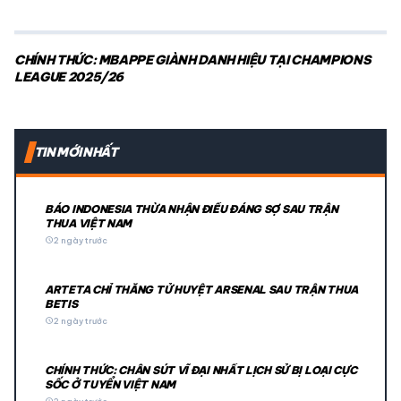
CHÍNH THỨC: MBAPPE GIÀNH DANH HIỆU TẠI CHAMPIONS
LEAGUE 2025/26
TIN MỚI NHẤT
BÁO INDONESIA THỪA NHẬN ĐIỀU ĐÁNG SỢ SAU TRẬN
THUA VIỆT NAM
schedule
2 ngày trước
ARTETA CHỈ THẲNG TỬ HUYỆT ARSENAL SAU TRẬN THUA
BETIS
schedule
2 ngày trước
CHÍNH THỨC: CHÂN SÚT VĨ ĐẠI NHẤT LỊCH SỬ BỊ LOẠI CỰC
SỐC Ở TUYỂN VIỆT NAM