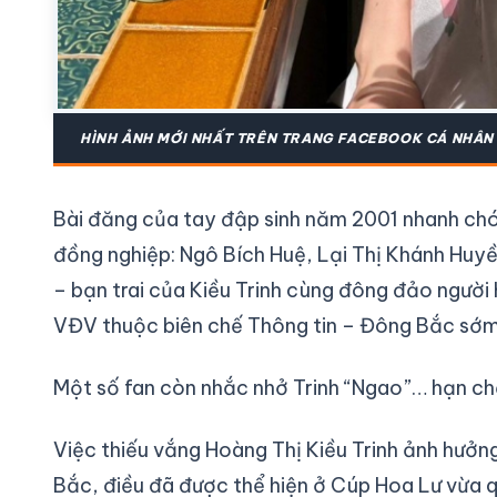
HÌNH ẢNH MỚI NHẤT TRÊN TRANG FACEBOOK CÁ NHÂN 
Bài đăng của tay đập sinh năm 2001 nhanh chó
đồng nghiệp: Ngô Bích Huệ, Lại Thị Khánh Huyề
– bạn trai của Kiều Trinh cùng đông đảo người
VĐV thuộc biên chế Thông tin – Đông Bắc sớm
Một số fan còn nhắc nhở Trinh “Ngao”… hạn chế
Việc thiếu vắng Hoàng Thị Kiều Trinh ảnh hưở
Bắc, điều đã được thể hiện ở Cúp Hoa Lư vừa q