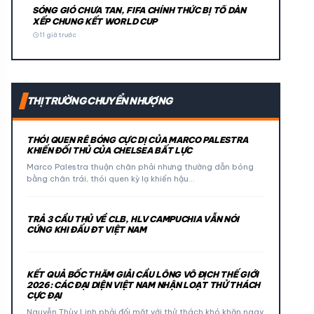
SÓNG GIÓ CHƯA TAN, FIFA CHÍNH THỨC BỊ TỐ DÀN
XẾP CHUNG KẾT WORLD CUP
schedule
11 giờ trước
THỊ TRƯỜNG CHUYỂN NHƯỢNG
THÓI QUEN RÊ BÓNG CỰC DỊ CỦA MARCO PALESTRA
KHIẾN ĐỐI THỦ CỦA CHELSEA BẤT LỰC
Marco Palestra thuận chân phải nhưng thường dẫn bóng
bằng chân trái, thói quen kỳ lạ khiến hậu…
TRẢ 3 CẦU THỦ VỀ CLB, HLV CAMPUCHIA VẪN NÓI
CỨNG KHI ĐẤU ĐT VIỆT NAM
KẾT QUẢ BỐC THĂM GIẢI CẦU LÔNG VÔ ĐỊCH THẾ GIỚI
2026: CÁC ĐẠI DIỆN VIỆT NAM NHẬN LOẠT THỬ THÁCH
CỰC ĐẠI
Nguyễn Thùy Linh phải đối mặt với thử thách khó khăn ngay