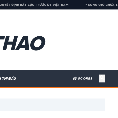
 LỰC TRƯỚC ĐT VIỆT NAM
• SÓNG GIÓ CHƯA TAN, FIFA CHÍNH 
THAO
search
stadium
H THI ĐẤU
SCORES
expand_more