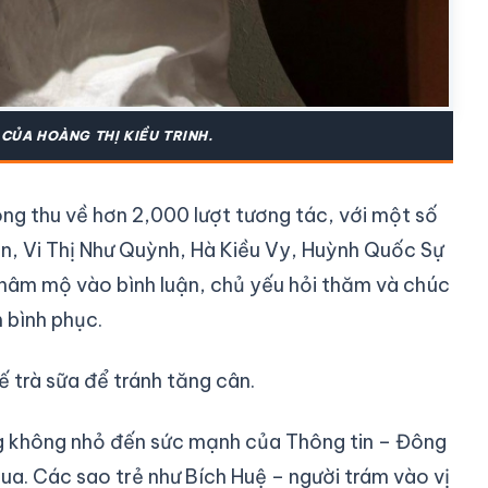
CỦA HOÀNG THỊ KIỀU TRINH.
ng thu về hơn 2,000 lượt tương tác, với một số
n, Vi Thị Như Quỳnh, Hà Kiều Vy, Huỳnh Quốc Sự
 hâm mộ vào bình luận, chủ yếu hỏi thăm và chúc
 bình phục.
 trà sữa để tránh tăng cân.
ng không nhỏ đến sức mạnh của Thông tin – Đông
ua. Các sao trẻ như Bích Huệ – người trám vào vị