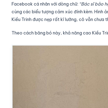
Facebook cá nhân với dòng chữ:
“Bác sĩ bảo h
cùng các biểu tượng cảm xúc đính kèm. Hình ản
Kiều Trinh được nẹp rất kĩ lưỡng, cô vẫn chưa th
Theo cách băng bó này, khả năng cao Kiều Tri