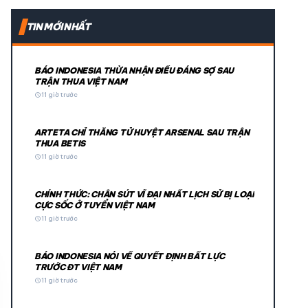
expand_more
TIN MỚI NHẤT
expand_more
BÁO INDONESIA THỪA NHẬN ĐIỀU ĐÁNG SỢ SAU
TRẬN THUA VIỆT NAM
schedule
11 giờ trước
ARTETA CHỈ THẲNG TỬ HUYỆT ARSENAL SAU TRẬN
THUA BETIS
schedule
11 giờ trước
CHÍNH THỨC: CHÂN SÚT VĨ ĐẠI NHẤT LỊCH SỬ BỊ LOẠI
© 2026 TT24H
CỰC SỐC Ở TUYỂN VIỆT NAM
schedule
11 giờ trước
BÁO INDONESIA NÓI VỀ QUYẾT ĐỊNH BẤT LỰC
TRƯỚC ĐT VIỆT NAM
schedule
11 giờ trước