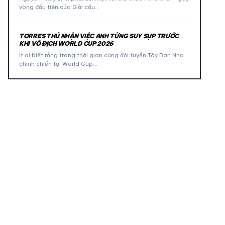
vòng đầu tiên của Giải cầu…
TORRES THÚ NHẬN VIỆC ANH TỪNG SUY SỤP TRƯỚC
KHI VÔ ĐỊCH WORLD CUP 2026
Ít ai biết rằng trong thời gian cùng đội tuyển Tây Ban Nha
chinh chiến tại World Cup…