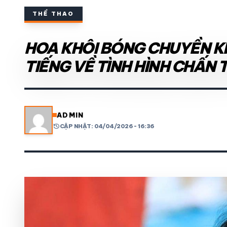
THỂ THAO
THỂ THAO TRONG NƯỚC
HOA KHÔI BÓNG CHUYỀN KI
THỂ THAO
TIẾNG VỀ TÌNH HÌNH CHẤN
VIDEO
LỊCH THI ĐẤU
ADMIN
history
CẬP NHẬT: 04/04/2026 - 16:36
share
mail