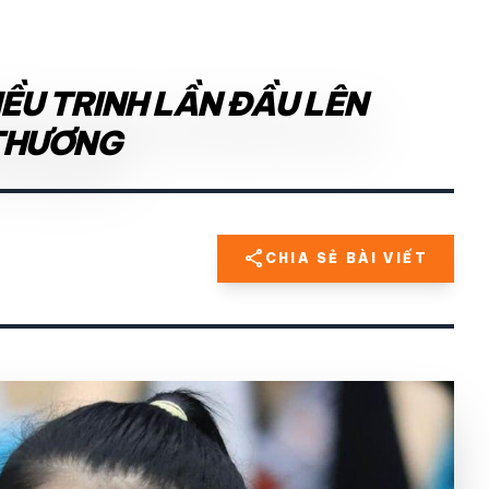
ỀU TRINH LẦN ĐẦU LÊN
 THƯƠNG
share
CHIA SẺ BÀI VIẾT