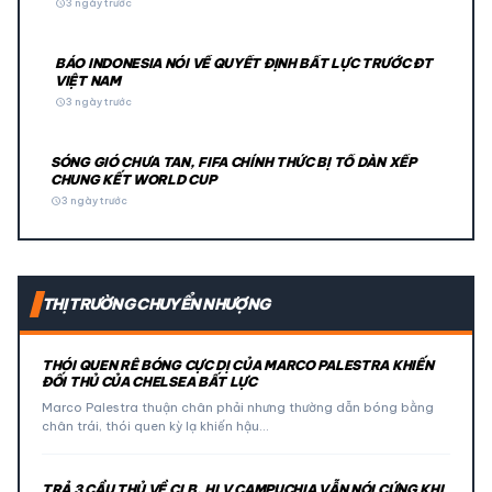
schedule
3 ngày trước
BÁO INDONESIA NÓI VỀ QUYẾT ĐỊNH BẤT LỰC TRƯỚC ĐT
VIỆT NAM
schedule
3 ngày trước
SÓNG GIÓ CHƯA TAN, FIFA CHÍNH THỨC BỊ TỐ DÀN XẾP
CHUNG KẾT WORLD CUP
schedule
3 ngày trước
THỊ TRƯỜNG CHUYỂN NHƯỢNG
THÓI QUEN RÊ BÓNG CỰC DỊ CỦA MARCO PALESTRA KHIẾN
ĐỐI THỦ CỦA CHELSEA BẤT LỰC
Marco Palestra thuận chân phải nhưng thường dẫn bóng bằng
chân trái, thói quen kỳ lạ khiến hậu…
TRẢ 3 CẦU THỦ VỀ CLB, HLV CAMPUCHIA VẪN NÓI CỨNG KHI