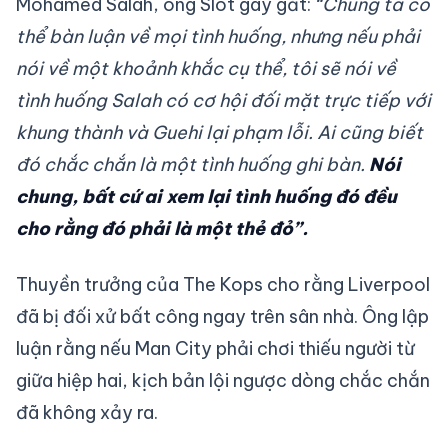
Mohamed Salah, ông Slot gay gắt:
“Chúng ta có
thể bàn luận về mọi tình huống, nhưng nếu phải
nói về một khoảnh khắc cụ thể, tôi sẽ nói về
tình huống Salah có cơ hội đối mặt trực tiếp với
khung thành và Guehi lại phạm lỗi. Ai cũng biết
đó chắc chắn là một tình huống ghi bàn.
Nói
chung, bất cứ ai xem lại tình huống đó đều
cho rằng đó phải là một thẻ đỏ”.
Thuyền trưởng của The Kops cho rằng Liverpool
đã bị đối xử bất công ngay trên sân nhà. Ông lập
luận rằng nếu Man City phải chơi thiếu người từ
giữa hiệp hai, kịch bản lội ngược dòng chắc chắn
đã không xảy ra.