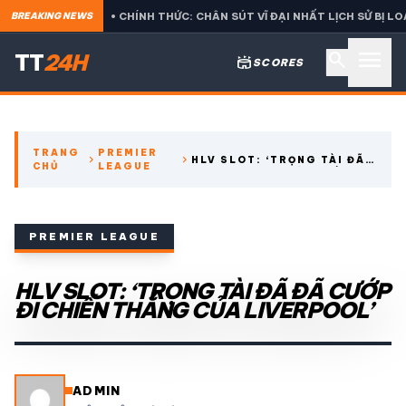
• CHÍNH THỨC: CHÂN SÚT VĨ ĐẠI NHẤT LỊCH SỬ BỊ LOẠI CỰC S
BREAKING NEWS
menu
search
TT
24H
stadium
SCORES
search
TRANG
PREMIER
chevron_right
chevron_right
HLV SLOT: ‘TRỌNG TÀI ĐÃ
CHỦ
LEAGUE
expand_more
CÁC GIẢI NGOẠI HẠNG
ĐÃ CƯỚP ĐI CHIẾN THẮNG
CỦA LIVERPOOL’
expand_more
THỂ THAO TRONG NƯỚC
PREMIER LEAGUE
expand_more
HLV SLOT: ‘TRỌNG TÀI ĐÃ ĐÃ CƯỚP
THỂ THAO
ĐI CHIẾN THẮNG CỦA LIVERPOOL’
VIDEO
LỊCH THI ĐẤU
ADMIN