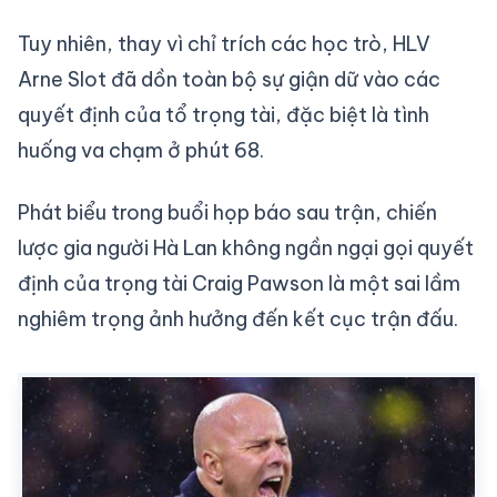
Tuy nhiên, thay vì chỉ trích các học trò, HLV
Arne Slot đã dồn toàn bộ sự giận dữ vào các
quyết định của tổ trọng tài, đặc biệt là tình
huống va chạm ở phút 68.
Phát biểu trong buổi họp báo sau trận, chiến
lược gia người Hà Lan không ngần ngại gọi quyết
định của trọng tài Craig Pawson là một sai lầm
nghiêm trọng ảnh hưởng đến kết cục trận đấu.