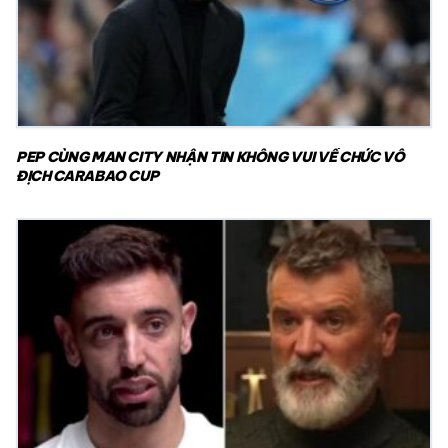
PEP CÙNG MAN CITY NHẬN TIN KHÔNG VUI VỀ CHỨC VÔ
ĐỊCH CARABAO CUP