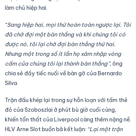
làm chủ hiệp hai.
“Sang hiệp hai, mọi thứ hoàn toàn ngược lại. Tôi
đã chờ đợi một bàn thắng và khi chúng tôi có
được nó, tôi lại chờ đợi bàn thắng thứ hai.
Nhưng một trong số ít lần họ xâm nhập vòng
cấm của chúng tôi lại thành bàn thắng”,
ông
chia sẻ đầy tiếc nuối về bàn gỡ của Bernardo
Silva.
Trận đấu khép lại trong sự hỗn loạn với tấm thẻ
đỏ của Szoboszlai ở phút bù giờ cuối cùng,
khiến tổn thất của Liverpool càng thêm nặng nề.
HLV Arne Slot buồn bã kết luận:
“Lại một trận